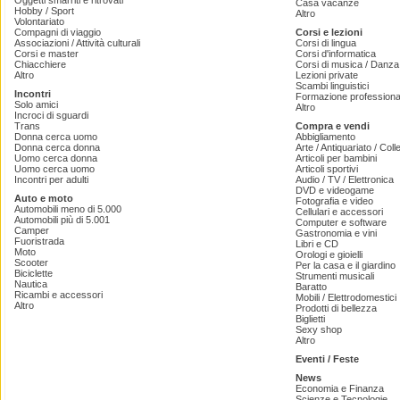
Oggetti smarriti e ritrovati
Casa vacanze
Hobby / Sport
Altro
Volontariato
Compagni di viaggio
Corsi e lezioni
Associazioni / Attività culturali
Corsi di lingua
Corsi e master
Corsi d'informatica
Chiacchiere
Corsi di musica / Danza 
Altro
Lezioni private
Scambi linguistici
Incontri
Formazione professiona
Solo amici
Altro
Incroci di sguardi
Trans
Compra e vendi
Donna cerca uomo
Abbigliamento
Donna cerca donna
Arte / Antiquariato / Coll
Uomo cerca donna
Articoli per bambini
Uomo cerca uomo
Articoli sportivi
Incontri per adulti
Audio / TV / Elettronica
DVD e videogame
Auto e moto
Fotografia e video
Automobili meno di 5.000
Cellulari e accessori
Automobili più di 5.001
Computer e software
Camper
Gastronomia e vini
Fuoristrada
Libri e CD
Moto
Orologi e gioielli
Scooter
Per la casa e il giardino
Biciclette
Strumenti musicali
Nautica
Baratto
Ricambi e accessori
Mobili / Elettrodomestici
Altro
Prodotti di bellezza
Biglietti
Sexy shop
Altro
Eventi / Feste
News
Economia e Finanza
Scienze e Tecnologie