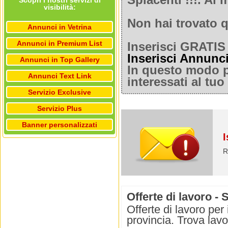
Spiacenti !!!. A
Scopri i nostri servizi di
visibilità:
Non hai trovato q
Annunci in Vetrina
Annunci in Premium List
Inserisci GRATIS 
Inserisci Annunc
Annunci in Top Gallery
In questo modo po
Annunci Text Link
interessati al tu
Servizio Exclusive
Servizio Plus
Banner personalizzati
I
R
Offerte di lavoro -
Offerte di lavoro per
provincia. Trova lav