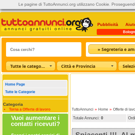
Le pagine di TuttoAnnunci.org utilizzano Cookie. Proseguendo
Pubblicità
Aiut
Bologn
Tutte le categorie
Città e Provincia
Home Page
Tutte le Categorie
Categoria
»
»
Torna a Offerte di lavoro
TuttoAnnunci
Home
Offerte di lav
Vuoi aumentare i
Totale Annunci:
0
Ord
contatti ricevuti?