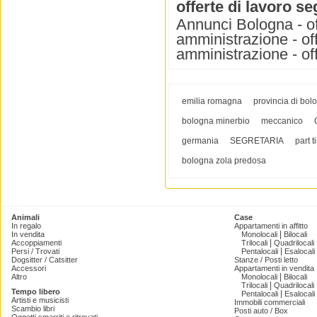
offerte di lavoro s
Annunci Bologna - off
amministrazione - off
amministrazione - off
emilia romagna
provincia di bol
bologna minerbio
meccanico
germania
SEGRETARIA
part 
bologna zola predosa
Animali
Case
In regalo
Appartamenti in affitto
|
In vendita
Monolocali
Bilocali
|
Accoppiamenti
Trilocali
Quadrilocali
|
Persi / Trovati
Pentalocali
Esalocali
Dogsitter / Catsitter
Stanze / Posti letto
Accessori
Appartamenti in vendita
|
Altro
Monolocali
Bilocali
|
Trilocali
Quadrilocali
Tempo libero
|
Pentalocali
Esalocali
Artisti e musicisti
Immobili commerciali
Scambio libri
Posti auto / Box