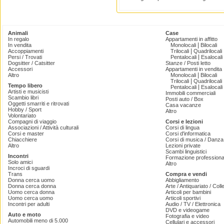
Animali
Case
In regalo
Appartamenti in affitto
|
In vendita
Monolocali
Bilocali
|
Accoppiamenti
Trilocali
Quadrilocali
|
Persi / Trovati
Pentalocali
Esalocali
Dogsitter / Catsitter
Stanze / Posti letto
Accessori
Appartamenti in vendita
|
Altro
Monolocali
Bilocali
|
Trilocali
Quadrilocali
Tempo libero
|
Pentalocali
Esalocali
Artisti e musicisti
Immobili commerciali
Scambio libri
Posti auto / Box
Oggetti smarriti e ritrovati
Casa vacanze
Hobby / Sport
Altro
Volontariato
Compagni di viaggio
Corsi e lezioni
Associazioni / Attività culturali
Corsi di lingua
Corsi e master
Corsi d'informatica
Chiacchiere
Corsi di musica / Danza 
Altro
Lezioni private
Scambi linguistici
Incontri
Formazione professiona
Solo amici
Altro
Incroci di sguardi
Trans
Compra e vendi
Donna cerca uomo
Abbigliamento
Donna cerca donna
Arte / Antiquariato / Coll
Uomo cerca donna
Articoli per bambini
Uomo cerca uomo
Articoli sportivi
Incontri per adulti
Audio / TV / Elettronica
DVD e videogame
Auto e moto
Fotografia e video
Automobili meno di 5.000
Cellulari e accessori