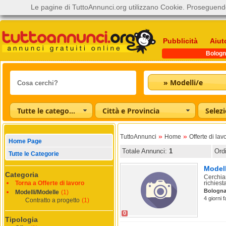
Le pagine di TuttoAnnunci.org utilizzano Cookie. Proseguendo
Pubblicità
Aiut
Bologn
» Modelli/e
Tutte le categorie
Città e Provincia
»
»
TuttoAnnunci
Home
Offerte di lav
Home Page
Totale Annunci:
1
Ord
Tutte le Categorie
Modell
Categoria
Cerchiam
Torna a Offerte di lavoro
richiesta
Bologn
Modelli/Modelle
(1)
4 giorni 
Contratto a progetto
(1)
0
Tipologia