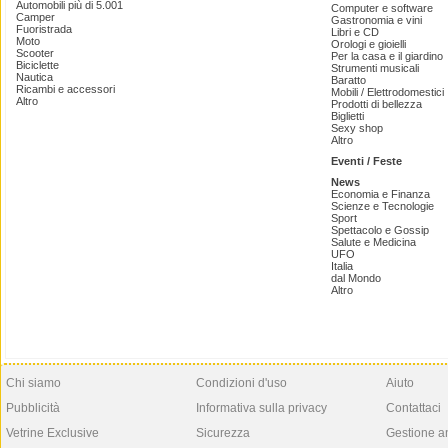
Automobili più di 5.001
Computer e software
Camper
Gastronomia e vini
Fuoristrada
Libri e CD
Moto
Orologi e gioielli
Scooter
Per la casa e il giardino
Biciclette
Strumenti musicali
Nautica
Baratto
Ricambi e accessori
Mobili / Elettrodomestici
Altro
Prodotti di bellezza
Biglietti
Sexy shop
Altro
Eventi / Feste
News
Economia e Finanza
Scienze e Tecnologie
Sport
Spettacolo e Gossip
Salute e Medicina
UFO
Italia
dal Mondo
Altro
Chi siamo
Condizioni d'uso
Aiuto
Pubblicità
Informativa sulla privacy
Contattaci
Vetrine Exclusive
Sicurezza
Gestione a