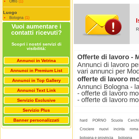
Offro
(1)
Luogo
Bologna
(1)
I
Vuoi aumentare i
R
contatti ricevuti?
Scopri i nostri servizi di
visibilità:
Offerte di lavoro -
Annunci in Vetrina
Annunci di lavoro pe
vari annunci per Mode
Annunci in Premium List
offerte di lavoro m
Annunci in Top Gallery
Annunci Bologna - lav
Annunci Text Link
- offerte di lavoro m
- offerte di lavoro mo
Servizio Exclusive
Servizio Plus
Banner personalizzati
hard
PORNO
Scuola
Cerch
Crociere
nuovi
incinta
roma
bologna e provincia
bologna