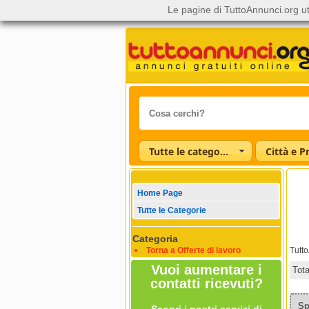
Le pagine di TuttoAnnunci.org ut
Tutte le categorie
Città e P
Home Page
Tutte le Categorie
Categoria
Torna a Offerte di lavoro
Tutt
Vuoi aumentare i
Tot
contatti ricevuti?
Sp