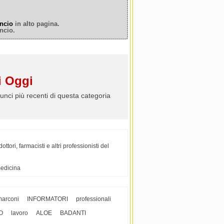
ncio
in alto pagina.
ncio.
 Oggi
unci più recenti di questa categoria
tori, farmacisti e altri professionisti del
medicina
marconi
INFORMATORI
professionali
O
lavoro
ALOE
BADANTI