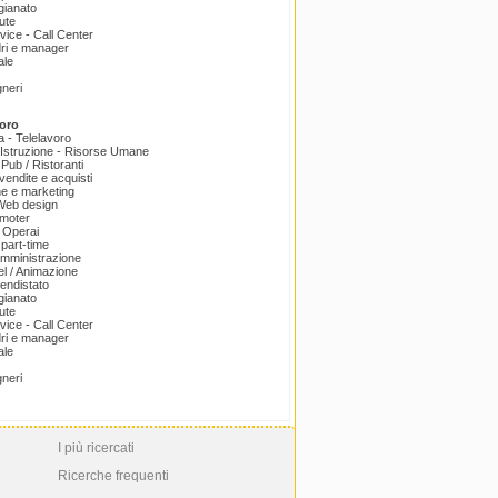
igianato
ute
ice - Call Center
dri e manager
ale
gneri
oro
a - Telelavoro
Istruzione - Risorse Umane
 Pub / Ristoranti
endite e acquisti
e e marketing
 Web design
omoter
 Operai
part-time
amministrazione
el / Animazione
endistato
igianato
ute
ice - Call Center
dri e manager
ale
gneri
I più ricercati
Ricerche frequenti