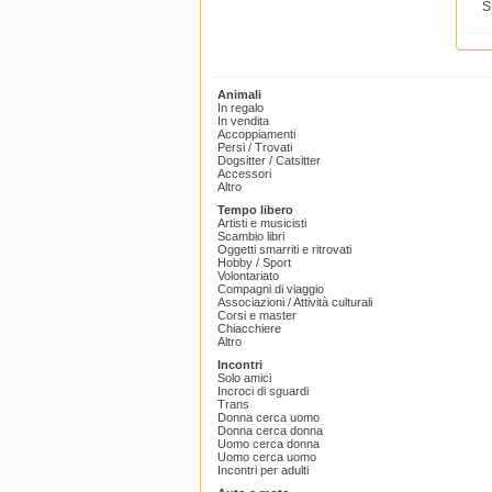
S
Animali
In regalo
In vendita
Accoppiamenti
Persi / Trovati
Dogsitter / Catsitter
Accessori
Altro
Tempo libero
Artisti e musicisti
Scambio libri
Oggetti smarriti e ritrovati
Hobby / Sport
Volontariato
Compagni di viaggio
Associazioni / Attività culturali
Corsi e master
Chiacchiere
Altro
Incontri
Solo amici
Incroci di sguardi
Trans
Donna cerca uomo
Donna cerca donna
Uomo cerca donna
Uomo cerca uomo
Incontri per adulti