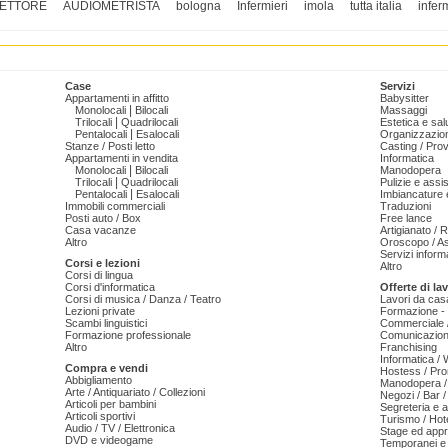
ETTORE
AUDIOMETRISTA
bologna
Infermieri
imola
tutta italia
infer
Case
Servizi
Appartamenti in affitto
Babysitter
|
Monolocali
Bilocali
Massaggi
|
Trilocali
Quadrilocali
Estetica e sal
|
Pentalocali
Esalocali
Organizzazion
Stanze / Posti letto
Casting / Prov
Appartamenti in vendita
Informatica
|
Monolocali
Bilocali
Manodopera
|
Trilocali
Quadrilocali
Pulizie e ass
|
Pentalocali
Esalocali
Imbiancature e
Immobili commerciali
Traduzioni
Posti auto / Box
Free lance
Casa vacanze
Artigianato / 
Altro
Oroscopo / As
Servizi informa
Corsi e lezioni
Altro
Corsi di lingua
Corsi d'informatica
Offerte di la
Corsi di musica / Danza / Teatro
Lavori da cas
Lezioni private
Formazione - 
Scambi linguistici
Commerciale /
Formazione professionale
Comunicazion
Altro
Franchising
Informatica /
Compra e vendi
Hostess / Pr
Abbigliamento
Manodopera /
Arte / Antiquariato / Collezioni
Negozi / Bar /
Articoli per bambini
Segreteria e 
Articoli sportivi
Turismo / Hot
Audio / TV / Elettronica
Stage ed appr
DVD e videogame
Temporanei e 