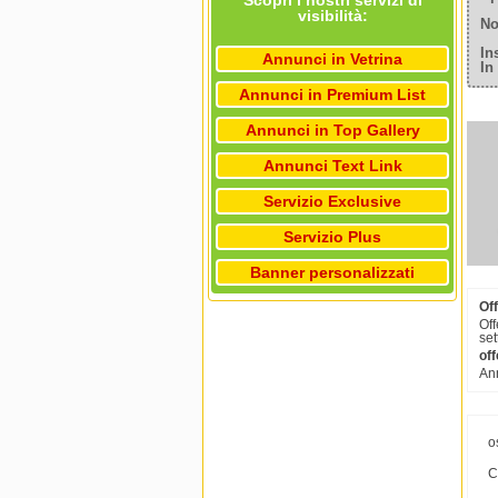
Scopri i nostri servizi di
visibilità:
No
In
Annunci in Vetrina
In
Annunci in Premium List
Annunci in Top Gallery
Annunci Text Link
Servizio Exclusive
Servizio Plus
Banner personalizzati
Off
Off
set
off
Ann
o
C