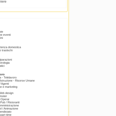
miere
ute
e eventi
ini
istenza domestica
 traslochi
Riparazioni
trologia
tici
voro
a - Telelavoro
Istruzione - Risorse Umane
 Agenti
e e marketing
 Web design
omoter
 Operai
 Pub / Ristoranti
amministrazione
el / Animazione
endistato
part-time