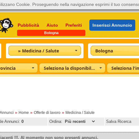
ilizzano Cookie. Proseguendo nella navigazione esprimi il tuo consens
Pubblicità
Aiuto
Preferiti
Inserisci Annuncio
Bologna
» Medicina / Salute
Bologna
rovincia
Seleziona la disponibilità
»
»
»
oAnnunci
Home
Offerte di lavoro
Medicina / Salute
ale Annunci:
0
Ordina:
Salva Ricerca
iacenti !!!. Al momento non sono presenti annunci.