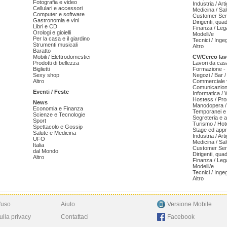
Fotografia e video
Industria / Art
Cellulari e accessori
Medicina / Sal
Computer e software
Customer Serv
Gastronomia e vini
Dirigenti, qua
Libri e CD
Finanza / Leg
Orologi e gioielli
Modelli/e
Per la casa e il giardino
Tecnici / Inge
Strumenti musicali
Altro
Baratto
Mobili / Elettrodomestici
CV/Cerco lav
Prodotti di bellezza
Lavori da cas
Biglietti
Formazione - 
Sexy shop
Negozi / Bar /
Altro
Commerciale v
Comunicazion
Eventi / Feste
Informatica /
Hostess / Pr
News
Manodopera /
Economia e Finanza
Temporanei e 
Scienze e Tecnologie
Segreteria e 
Sport
Turismo / Hot
Spettacolo e Gossip
Stage ed appr
Salute e Medicina
Industria / Art
UFO
Medicina / Sal
Italia
Customer Serv
dal Mondo
Dirigenti, qua
Altro
Finanza / Leg
Modelli/e
Tecnici / Inge
Altro
'uso
Aiuto
Versione Mobile
ulla privacy
Contattaci
Facebook