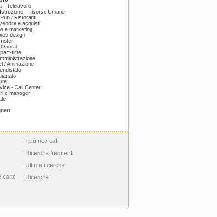
oro
a - Telelavoro
Istruzione - Risorse Umane
 Pub / Ristoranti
endite e acquisti
e e marketing
 Web design
omoter
 Operai
part-time
amministrazione
el / Animazione
endistato
igianato
ute
ice - Call Center
dri e manager
ale
gneri
I più ricercati
Ricerche frequenti
Ultime ricerche
e carte
Ricerche