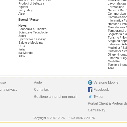
Mobili / Elettrodomestici
CV/Cerco lav
Prodotti di bellezza
Lavori da cas
Biglietti
Formazione - 
Sexy shop
Negozi / Bar /
Altro
Commerciale v
Comunicazion
Eventi / Feste
Informatica /
Hostess / Pr
News
Manodopera /
Economia e Finanza
Temporanei e 
Scienze e Tecnologie
Segreteria e 
Sport
Turismo / Hot
Spettacolo e Gossip
Stage ed appr
Salute e Medicina
Industria / Art
UFO
Medicina / Sal
Italia
Customer Serv
dal Mondo
Dirigenti, qua
Altro
Finanza / Leg
Modelli/e
Tecnici / Inge
Altro
'uso
Aiuto
Versione Mobile
ulla privacy
Contattaci
Facebook
Gestione annunci per email
Twitter
Portail Client & Porteur d
CentralPay
Copyright © 2007-2026 - P. Iva 04863820876