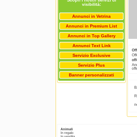
Scopri i nostri servizi di
visibilità:
Annunci in Vetrina
Annunci in Premium List
Annunci in Top Gallery
Annunci Text Link
Of
Servizio Exclusive
Off
off
Servizio Plus
Ann
off
Banner personalizzati
B
R
n
Animali
In regalo
In vendita