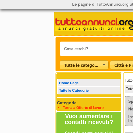
Le pagine di TuttoAnnunci.org ut
Tutte le categorie
Città e P
Tutt
Home Page
Tot
Tutte le Categorie
Sp
Categoria
Torna a Offerte di lavoro
No
Vuoi aumentare i
In
In
contatti ricevuti?