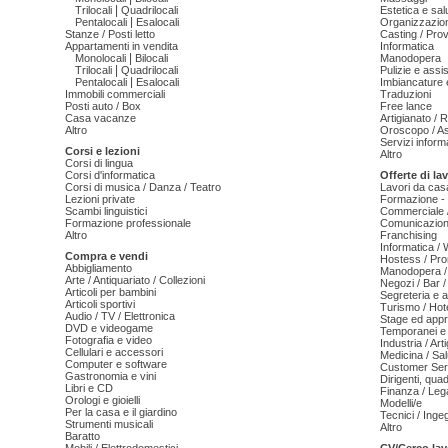
|
Trilocali
Quadrilocali
Estetica e sal
|
Pentalocali
Esalocali
Organizzazion
Stanze / Posti letto
Casting / Prov
Appartamenti in vendita
Informatica
|
Monolocali
Bilocali
Manodopera
|
Trilocali
Quadrilocali
Pulizie e ass
|
Pentalocali
Esalocali
Imbiancature e
Immobili commerciali
Traduzioni
Posti auto / Box
Free lance
Casa vacanze
Artigianato / 
Altro
Oroscopo / As
Servizi informa
Corsi e lezioni
Altro
Corsi di lingua
Corsi d'informatica
Offerte di la
Corsi di musica / Danza / Teatro
Lavori da cas
Lezioni private
Formazione - 
Scambi linguistici
Commerciale /
Formazione professionale
Comunicazion
Altro
Franchising
Informatica /
Compra e vendi
Hostess / Pr
Abbigliamento
Manodopera /
Arte / Antiquariato / Collezioni
Negozi / Bar /
Articoli per bambini
Segreteria e 
Articoli sportivi
Turismo / Hot
Audio / TV / Elettronica
Stage ed appr
DVD e videogame
Temporanei e 
Fotografia e video
Industria / Art
Cellulari e accessori
Medicina / Sal
Computer e software
Customer Serv
Gastronomia e vini
Dirigenti, qua
Libri e CD
Finanza / Leg
Orologi e gioielli
Modelli/e
Per la casa e il giardino
Tecnici / Inge
Strumenti musicali
Altro
Baratto