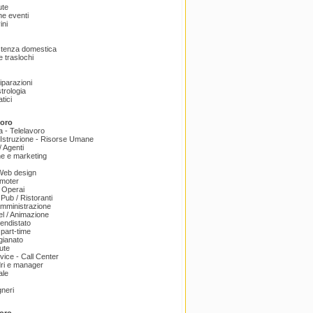
ute
e eventi
ini
istenza domestica
 traslochi
Riparazioni
trologia
tici
voro
a - Telelavoro
Istruzione - Risorse Umane
 Agenti
e e marketing
 Web design
omoter
 Operai
 Pub / Ristoranti
amministrazione
el / Animazione
endistato
part-time
igianato
ute
ice - Call Center
dri e manager
ale
gneri