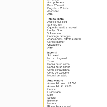
Accoppiamenti
Persi / Trovati
Dogsitter / Catsitter
Accessori
Altro
Tempo libero
Artisti e musicisti
Scambio libri
Oggetti smarriti e ritrovati
Hobby / Sport
Volontariato
Compagni di viaggio
Associazioni / Attività culturali
Corsi e master
Chiacchiere
Altro
Incontri
Solo amici
Incroci di sguardi
Trans
Donna cerca uomo
Donna cerca donna
Uomo cerca donna
Uomo cerca uomo
Incontri per adulti
Auto e moto
Automobili meno di 5.000
Automobili più di 5.001
Camper
Fuoristrada
Moto
Scooter
Biciclette
Nautica
Ricambi e accessori