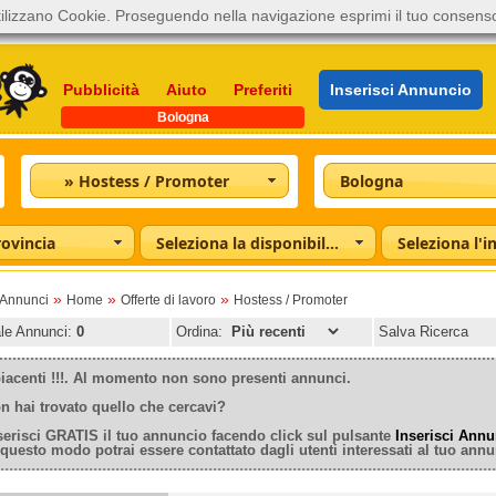
ilizzano Cookie. Proseguendo nella navigazione esprimi il tuo consens
Pubblicità
Aiuto
Preferiti
Inserisci Annuncio
Bologna
» Hostess / Promoter
Bologna
rovincia
Seleziona la disponibilità
»
»
»
oAnnunci
Home
Offerte di lavoro
Hostess / Promoter
ale Annunci:
0
Ordina:
Salva Ricerca
iacenti !!!. Al momento non sono presenti annunci.
n hai trovato quello che cercavi?
serisci GRATIS il tuo annuncio facendo click sul pulsante
Inserisci Annu
 questo modo potrai essere contattato dagli utenti interessati al tuo annu