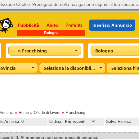
ilizzano Cookie. Proseguendo nella navigazione esprimi il tuo consens
Pubblicità
Aiuto
Preferiti
Inserisci Annuncio
Bologna
» Franchising
Bologna
rovincia
Seleziona la disponibilità
»
»
»
oAnnunci
Home
Offerte di lavoro
Franchising
ale Annunci:
0
Ordina:
Salva Ricerca
iacenti !!!. Al momento non sono presenti annunci.