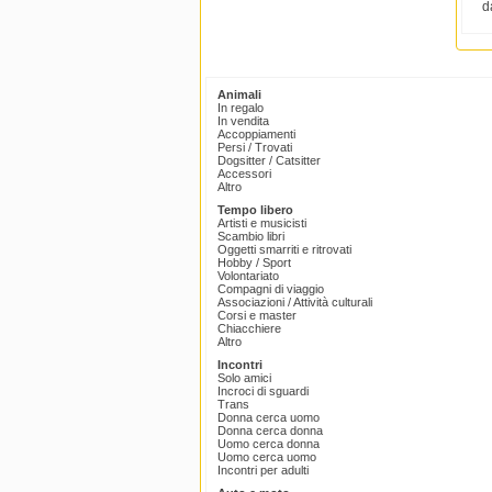
d
Animali
In regalo
In vendita
Accoppiamenti
Persi / Trovati
Dogsitter / Catsitter
Accessori
Altro
Tempo libero
Artisti e musicisti
Scambio libri
Oggetti smarriti e ritrovati
Hobby / Sport
Volontariato
Compagni di viaggio
Associazioni / Attività culturali
Corsi e master
Chiacchiere
Altro
Incontri
Solo amici
Incroci di sguardi
Trans
Donna cerca uomo
Donna cerca donna
Uomo cerca donna
Uomo cerca uomo
Incontri per adulti