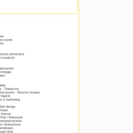
ute
e eventi
ini
istenza domestica
 traslochi
Riparazioni
trologia
tici
voro
a - Telelavoro
Istruzione - Risorse Umane
 Agenti
e e marketing
 Web design
omoter
 Operai
 Pub / Ristoranti
amministrazione
el / Animazione
endistato
part-time