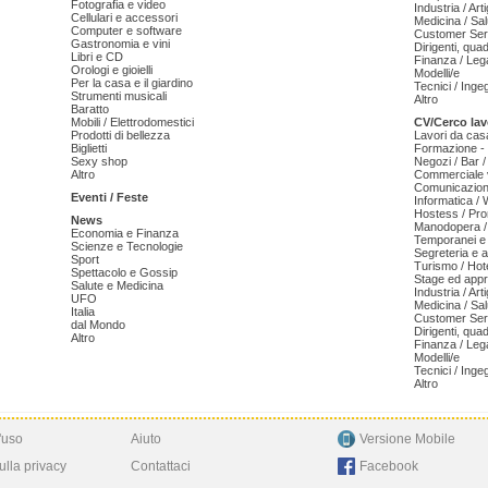
Fotografia e video
Industria / Art
Cellulari e accessori
Medicina / Sal
Computer e software
Customer Serv
Gastronomia e vini
Dirigenti, qua
Libri e CD
Finanza / Leg
Orologi e gioielli
Modelli/e
Per la casa e il giardino
Tecnici / Inge
Strumenti musicali
Altro
Baratto
Mobili / Elettrodomestici
CV/Cerco lav
Prodotti di bellezza
Lavori da cas
Biglietti
Formazione - 
Sexy shop
Negozi / Bar /
Altro
Commerciale v
Comunicazion
Eventi / Feste
Informatica /
Hostess / Pr
News
Manodopera /
Economia e Finanza
Temporanei e 
Scienze e Tecnologie
Segreteria e 
Sport
Turismo / Hot
Spettacolo e Gossip
Stage ed appr
Salute e Medicina
Industria / Art
UFO
Medicina / Sal
Italia
Customer Serv
dal Mondo
Dirigenti, qua
Altro
Finanza / Leg
Modelli/e
Tecnici / Inge
Altro
'uso
Aiuto
Versione Mobile
ulla privacy
Contattaci
Facebook