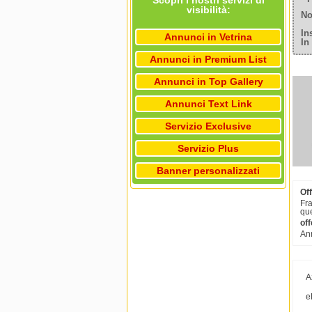
Scopri i nostri servizi di
visibilità:
No
In
Annunci in Vetrina
In
Annunci in Premium List
Annunci in Top Gallery
Annunci Text Link
Servizio Exclusive
Servizio Plus
Banner personalizzati
Off
Fra
que
off
Ann
A
e