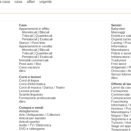
a casa
casa
affari
urgente
Case
Servizi
Appartamenti in affitto
Babysitter
|
Monolocali
Bilocali
Massaggi
|
Trilocali
Quadrilocali
Estetica e sal
|
Pentalocali
Esalocali
Organizzazion
Stanze / Posti letto
Casting / Prov
Appartamenti in vendita
Informatica
|
Monolocali
Bilocali
Manodopera
|
Trilocali
Quadrilocali
Pulizie e ass
|
Pentalocali
Esalocali
Imbiancature e
Immobili commerciali
Traduzioni
Posti auto / Box
Free lance
Casa vacanze
Artigianato / 
Altro
Oroscopo / As
Servizi informa
Corsi e lezioni
Altro
Corsi di lingua
Corsi d'informatica
Offerte di la
Corsi di musica / Danza / Teatro
Lavori da cas
Lezioni private
Formazione - 
Scambi linguistici
Commerciale /
Formazione professionale
Comunicazion
Altro
Franchising
Informatica /
Compra e vendi
Hostess / Pr
Abbigliamento
Manodopera /
Arte / Antiquariato / Collezioni
Negozi / Bar /
Articoli per bambini
Segreteria e 
Articoli sportivi
Turismo / Hot
Audio / TV / Elettronica
Stage ed appr
DVD e videogame
Temporanei e 