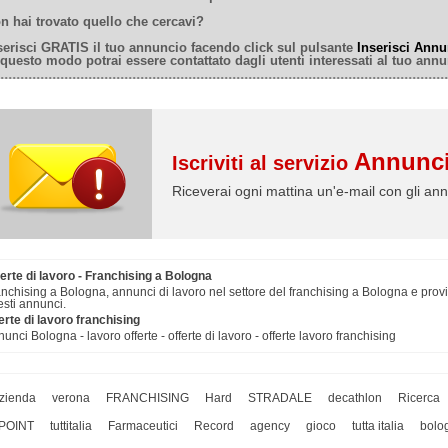
n hai trovato quello che cercavi?
serisci GRATIS il tuo annuncio facendo click sul pulsante
Inserisci Annu
 questo modo potrai essere contattato dagli utenti interessati al tuo annu
Annunci
Iscriviti al servizio
Riceverai ogni mattina un'e-mail con gli ann
erte di lavoro - Franchising a Bologna
nchising a Bologna, annunci di lavoro nel settore del franchising a Bologna e pro
sti annunci.
erte di lavoro franchising
unci Bologna - lavoro offerte - offerte di lavoro - offerte lavoro franchising
zienda
verona
FRANCHISING
Hard
STRADALE
decathlon
Ricerca
POINT
tuttitalia
Farmaceutici
Record
agency
gioco
tutta italia
bolo