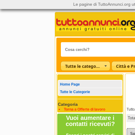
Le pagine di TuttoAnnunci.org ut
Tutte le categorie
Città e P
Home Page
Tutte le Categorie
Categoria
Torna a Offerte di lavoro
Tutt
Vuoi aumentare i
Tot
contatti ricevuti?
Sp