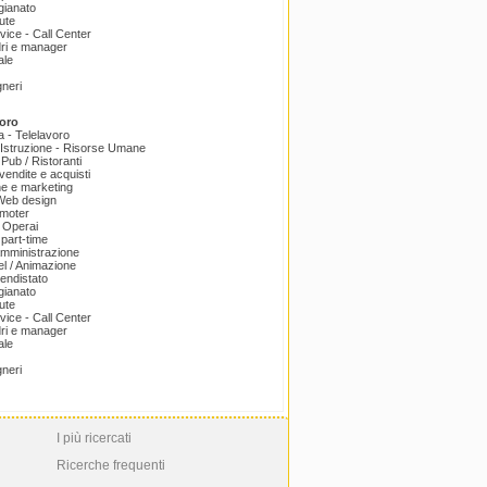
igianato
ute
ice - Call Center
dri e manager
ale
gneri
oro
a - Telelavoro
Istruzione - Risorse Umane
 Pub / Ristoranti
endite e acquisti
e e marketing
 Web design
omoter
 Operai
part-time
amministrazione
el / Animazione
endistato
igianato
ute
ice - Call Center
dri e manager
ale
gneri
I più ricercati
Ricerche frequenti