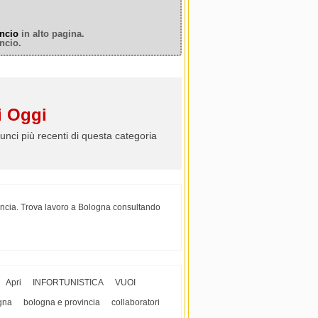
ncio
in alto pagina.
ncio.
 Oggi
unci più recenti di questa categoria
vincia. Trova lavoro a Bologna consultando
Apri
INFORTUNISTICA
VUOI
gna
bologna e provincia
collaboratori