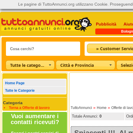
Le pagine di TuttoAnnunci.org utilizzano Cookie. Proseguendo
Pubblicità
Aiut
Bologn
Tutte le categorie
Città e Provincia
Home Page
Tutte le Categorie
Categoria
»
»
Torna a Offerte di lavoro
TuttoAnnunci
Home
Offerte di lav
Vuoi aumentare i
Totale Annunci:
0
Ord
contatti ricevuti?