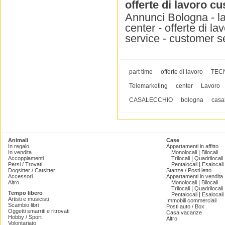
offerte di lavoro cu
Annunci Bologna - lavo
center - offerte di l
service - customer se
part time
offerte di lavoro
TEC
Telemarketing
center
Lavoro
CASALECCHIO
bologna
casa
Animali
Case
In regalo
Appartamenti in affitto
|
In vendita
Monolocali
Bilocali
|
Accoppiamenti
Trilocali
Quadrilocali
|
Persi / Trovati
Pentalocali
Esalocali
Dogsitter / Catsitter
Stanze / Posti letto
Accessori
Appartamenti in vendita
|
Altro
Monolocali
Bilocali
|
Trilocali
Quadrilocali
Tempo libero
|
Pentalocali
Esalocali
Artisti e musicisti
Immobili commerciali
Scambio libri
Posti auto / Box
Oggetti smarriti e ritrovati
Casa vacanze
Hobby / Sport
Altro
Volontariato