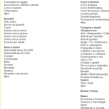
Compagni di viaggio
Corsi e lezioni
Associazioni / Attività culturali
Corsi di lingua
Corsi e master
Corsi d'informatica
Chiacchiere
Corsi di musica / Danza 
Altro
Lezioni private
Scambi linguistici
Incontri
Formazione professiona
Solo amici
Altro
Incroci di sguardi
Trans
Compra e vendi
Donna cerca uomo
Abbigliamento
Donna cerca donna
Arte / Antiquariato / Coll
Uomo cerca donna
Articoli per bambini
Uomo cerca uomo
Articoli sportivi
Incontri per adulti
Audio / TV / Elettronica
DVD e videogame
Auto e moto
Fotografia e video
Automobili meno di 5.000
Cellulari e accessori
Automobili più di 5.001
Computer e software
Camper
Gastronomia e vini
Fuoristrada
Libri e CD
Moto
Orologi e gioielli
Scooter
Per la casa e il giardino
Biciclette
Strumenti musicali
Nautica
Baratto
Ricambi e accessori
Mobili / Elettrodomestici
Altro
Prodotti di bellezza
Biglietti
Sexy shop
Altro
Eventi / Feste
News
Economia e Finanza
Scienze e Tecnologie
Sport
Spettacolo e Gossip