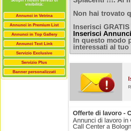
Spiacenti !!!. A
Scopri i nostri servizi di
visibilità:
Non hai trovato q
Annunci in Vetrina
Annunci in Premium List
Inserisci GRATIS 
Inserisci Annunc
Annunci in Top Gallery
In questo modo po
Annunci Text Link
interessati al tu
Servizio Exclusive
Servizio Plus
Banner personalizzati
I
R
Offerte di lavoro -
Annunci di lavoro in 
Call Center a Bologn