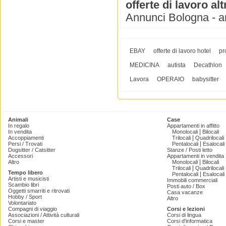
offerte di lavoro alt
Annunci Bologna - ann
EBAY
offerte di lavoro hotel
pr
MEDICINA
autista
Decathlon
Lavora
OPERAIO
babysitter
Animali
Case
In regalo
Appartamenti in affitto
|
In vendita
Monolocali
Bilocali
|
Accoppiamenti
Trilocali
Quadrilocali
|
Persi / Trovati
Pentalocali
Esalocali
Dogsitter / Catsitter
Stanze / Posti letto
Accessori
Appartamenti in vendita
|
Altro
Monolocali
Bilocali
|
Trilocali
Quadrilocali
Tempo libero
|
Pentalocali
Esalocali
Artisti e musicisti
Immobili commerciali
Scambio libri
Posti auto / Box
Oggetti smarriti e ritrovati
Casa vacanze
Hobby / Sport
Altro
Volontariato
Compagni di viaggio
Corsi e lezioni
Associazioni / Attività culturali
Corsi di lingua
Corsi e master
Corsi d'informatica