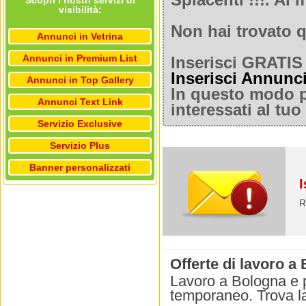
Spiacenti !!!. A
Scopri i nostri servizi di
visibilità:
Non hai trovato q
Annunci in Vetrina
Annunci in Premium List
Inserisci GRATIS 
Inserisci Annunc
Annunci in Top Gallery
In questo modo po
Annunci Text Link
interessati al tu
Servizio Exclusive
Servizio Plus
Banner personalizzati
I
R
Offerte di lavoro a
Lavoro a Bologna e pr
temporaneo. Trova l