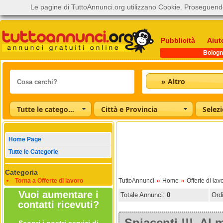
Le pagine di TuttoAnnunci.org utilizzano Cookie. Proseguendo
Pubblicità
Aiut
Bologn
» Altro
Tutte le categorie
Città e Provincia
Home Page
Tutte le Categorie
Categoria
»
»
Torna a Offerte di lavoro
TuttoAnnunci
Home
Offerte di lav
Vuoi aumentare i
Totale Annunci:
0
Ord
contatti ricevuti?