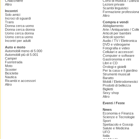
Chiacchiere
Corsi di musica / Danza 
Altro
Lezioni private
Scambi linguistici
Incontri
Formazione professiona
Solo amici
Altro
Incroci di sguardi
Trans
Compra e vendi
Donna cerca uomo
Abbigliamento
Donna cerca donna
Arte / Antiquariato / Coll
Uomo cerca donna
Articoli per bambini
Uomo cerca uomo
Articoli sportivi
Incontri per adulti
Audio / TV / Elettronica
DVD e videogame
Auto e moto
Fotografia e video
Automobili meno di 5.000
Cellulari e accessori
Automobili più di 5.001
Computer e software
Camper
Gastronomia e vini
Fuoristrada
Libri e CD
Moto
Orologi e gioielli
Scooter
Per la casa e il giardino
Biciclette
Strumenti musicali
Nautica
Baratto
Ricambi e accessori
Mobili / Elettrodomestici
Altro
Prodotti di bellezza
Biglietti
Sexy shop
Altro
Eventi / Feste
News
Economia e Finanza
Scienze e Tecnologie
Sport
Spettacolo e Gossip
Salute e Medicina
UFO
Italia