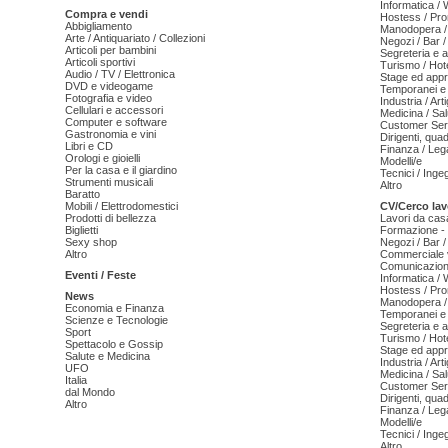
Informatica /
Compra e vendi
Hostess / Pr
Abbigliamento
Manodopera /
Arte / Antiquariato / Collezioni
Negozi / Bar /
Articoli per bambini
Segreteria e 
Articoli sportivi
Turismo / Hot
Audio / TV / Elettronica
Stage ed appr
DVD e videogame
Temporanei e 
Fotografia e video
Industria / Art
Cellulari e accessori
Medicina / Sal
Computer e software
Customer Serv
Gastronomia e vini
Dirigenti, qua
Libri e CD
Finanza / Leg
Orologi e gioielli
Modelli/e
Per la casa e il giardino
Tecnici / Inge
Strumenti musicali
Altro
Baratto
Mobili / Elettrodomestici
CV/Cerco lav
Prodotti di bellezza
Lavori da cas
Biglietti
Formazione - 
Sexy shop
Negozi / Bar /
Altro
Commerciale v
Comunicazion
Eventi / Feste
Informatica /
Hostess / Pr
News
Manodopera /
Economia e Finanza
Temporanei e 
Scienze e Tecnologie
Segreteria e 
Sport
Turismo / Hot
Spettacolo e Gossip
Stage ed appr
Salute e Medicina
Industria / Art
UFO
Medicina / Sal
Italia
Customer Serv
dal Mondo
Dirigenti, qua
Altro
Finanza / Leg
Modelli/e
Tecnici / Inge
Altro