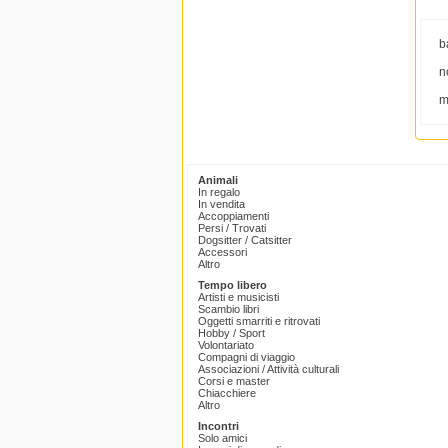
b
n
m
Animali
In regalo
In vendita
Accoppiamenti
Persi / Trovati
Dogsitter / Catsitter
Accessori
Altro
Tempo libero
Artisti e musicisti
Scambio libri
Oggetti smarriti e ritrovati
Hobby / Sport
Volontariato
Compagni di viaggio
Associazioni / Attività culturali
Corsi e master
Chiacchiere
Altro
Incontri
Solo amici