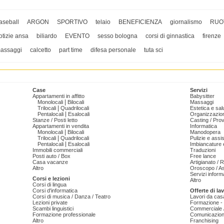
aseball
ARGON
SPORTIVO
telaio
BENEFICIENZA
giornalismo
RUO
otizie ansa
biliardo
EVENTO
sesso bologna
corsi di ginnastica
firenze
assaggi
calcetto
part time
difesa personale
tuta sci
Case
Servizi
Appartamenti in affitto
Babysitter
|
Monolocali
Bilocali
Massaggi
|
Trilocali
Quadrilocali
Estetica e sal
|
Pentalocali
Esalocali
Organizzazion
Stanze / Posti letto
Casting / Prov
Appartamenti in vendita
Informatica
|
Monolocali
Bilocali
Manodopera
|
Trilocali
Quadrilocali
Pulizie e ass
|
Pentalocali
Esalocali
Imbiancature e
Immobili commerciali
Traduzioni
Posti auto / Box
Free lance
Casa vacanze
Artigianato / 
Altro
Oroscopo / As
Servizi informa
Corsi e lezioni
Altro
Corsi di lingua
Corsi d'informatica
Offerte di la
Corsi di musica / Danza / Teatro
Lavori da cas
Lezioni private
Formazione - 
Scambi linguistici
Commerciale /
Formazione professionale
Comunicazion
Altro
Franchising