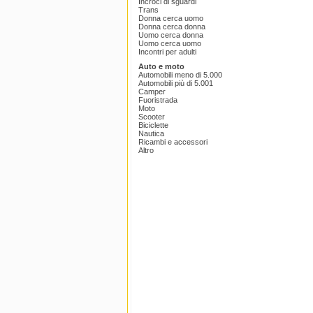
Incroci di sguardi
Trans
Donna cerca uomo
Donna cerca donna
Uomo cerca donna
Uomo cerca uomo
Incontri per adulti
Auto e moto
Automobili meno di 5.000
Automobili più di 5.001
Camper
Fuoristrada
Moto
Scooter
Biciclette
Nautica
Ricambi e accessori
Altro