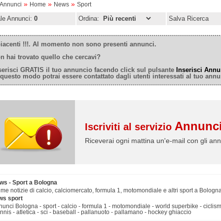
»
»
»
oAnnunci
Home
News
Sport
ale Annunci:
0
Ordina:
Salva Ricerca
iacenti !!!. Al momento non sono presenti annunci.
n hai trovato quello che cercavi?
serisci GRATIS il tuo annuncio facendo click sul pulsante
Inserisci Annu
 questo modo potrai essere contattato dagli utenti interessati al tuo annu
Annunci
Iscriviti al servizio
Riceverai ogni mattina un'e-mail con gli ann
ws - Sport a Bologna
ime notizie di calcio, calciomercato, formula 1, motomondiale e altri sport a Bologna.
ws sport
unci Bologna - sport - calcio - formula 1 - motomondiale - world superbike - ciclismo 
ennis - atletica - sci - baseball - pallanuoto - pallamano - hockey ghiaccio