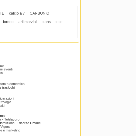
TE
calcio a 7
CARBONIO
torneo
arti marziali
trans
tette
ute
e eventi
ini
istenza domestica
 traslochi
Riparazioni
trologia
tici
voro
a - Telelavoro
Istruzione - Risorse Umane
 Agenti
e e marketing