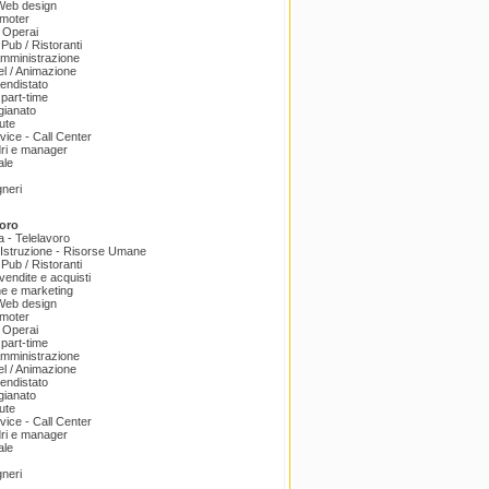
 Web design
omoter
 Operai
 Pub / Ristoranti
amministrazione
el / Animazione
endistato
part-time
igianato
ute
ice - Call Center
dri e manager
ale
gneri
oro
a - Telelavoro
Istruzione - Risorse Umane
 Pub / Ristoranti
endite e acquisti
e e marketing
 Web design
omoter
 Operai
part-time
amministrazione
el / Animazione
endistato
igianato
ute
ice - Call Center
dri e manager
ale
gneri