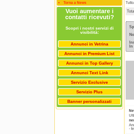
Torna a News
Tutt
Vuoi aumentare i
Tot
contatti ricevuti?
Sp
Scopri i nostri servizi di
visibilità:
No
In
Annunci in Vetrina
In
Annunci in Premium List
Annunci in Top Gallery
Annunci Text Link
Servizio Exclusive
Servizio Plus
Banner personalizzati
Ne
Ult
ne
Ann
- t