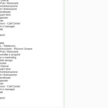
 Operai
 Pub / Ristoranti
amministrazione
el / Animazione
endistato
part-time
igianato
ute
ice - Call Center
dri e manager
ale
gneri
oro
a - Telelavoro
Istruzione - Risorse Umane
 Pub / Ristoranti
endite e acquisti
e e marketing
 Web design
omoter
 Operai
part-time
amministrazione
el / Animazione
endistato
igianato
ute
ice - Call Center
dri e manager
ale
gneri