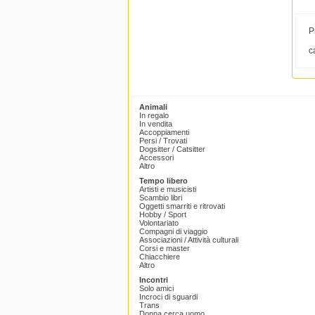
P
ca
Animali
In regalo
In vendita
Accoppiamenti
Persi / Trovati
Dogsitter / Catsitter
Accessori
Altro
Tempo libero
Artisti e musicisti
Scambio libri
Oggetti smarriti e ritrovati
Hobby / Sport
Volontariato
Compagni di viaggio
Associazioni / Attività culturali
Corsi e master
Chiacchiere
Altro
Incontri
Solo amici
Incroci di sguardi
Trans
Donna cerca uomo