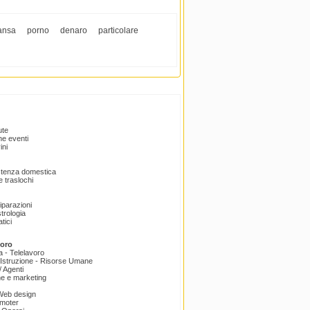
 ansa
porno
denaro
particolare
ute
e eventi
ini
istenza domestica
 traslochi
Riparazioni
trologia
tici
voro
a - Telelavoro
Istruzione - Risorse Umane
 Agenti
e e marketing
 Web design
omoter