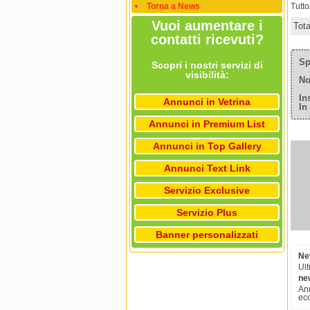
Torna a News
Tutt
Vuoi aumentare i
Tot
contatti ricevuti?
Sp
Scopri i nostri servizi di
visibilità:
No
In
Annunci in Vetrina
In
Annunci in Premium List
Annunci in Top Gallery
Annunci Text Link
Servizio Exclusive
Servizio Plus
Banner personalizzati
Ne
Ult
ne
An
ec