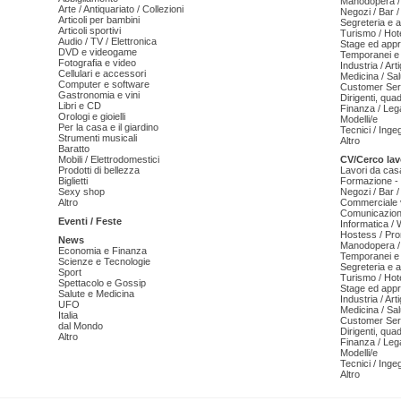
Manodopera /
Arte / Antiquariato / Collezioni
Negozi / Bar /
Articoli per bambini
Segreteria e 
Articoli sportivi
Turismo / Hot
Audio / TV / Elettronica
Stage ed appr
DVD e videogame
Temporanei e 
Fotografia e video
Industria / Art
Cellulari e accessori
Medicina / Sal
Computer e software
Customer Serv
Gastronomia e vini
Dirigenti, qua
Libri e CD
Finanza / Leg
Orologi e gioielli
Modelli/e
Per la casa e il giardino
Tecnici / Inge
Strumenti musicali
Altro
Baratto
Mobili / Elettrodomestici
CV/Cerco lav
Prodotti di bellezza
Lavori da cas
Biglietti
Formazione - 
Sexy shop
Negozi / Bar /
Altro
Commerciale v
Comunicazion
Eventi / Feste
Informatica /
Hostess / Pr
News
Manodopera /
Economia e Finanza
Temporanei e 
Scienze e Tecnologie
Segreteria e 
Sport
Turismo / Hot
Spettacolo e Gossip
Stage ed appr
Salute e Medicina
Industria / Art
UFO
Medicina / Sal
Italia
Customer Serv
dal Mondo
Dirigenti, qua
Altro
Finanza / Leg
Modelli/e
Tecnici / Inge
Altro