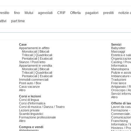
restito
fino
Mutui
agevolati
CRIF
Offerta
pagatori
prestiti
notizie
ttivi
part time
Case
Servizi
Appartamenti in affitto
Babysitter
|
Monolocali
Bilocali
Massaggi
|
Trilocali
Quadrilocali
Estetica e sal
|
Pentalocali
Esalocali
Organizzazion
Stanze / Posti letto
Casting / Prov
Appartamenti in vendita
Informatica
|
Monolocali
Bilocali
Manodopera
|
Trilocali
Quadrilocali
Pulizie e ass
|
Pentalocali
Esalocali
Imbiancature e
Immobili commerciali
Traduzioni
Posti auto / Box
Free lance
Casa vacanze
Artigianato / 
Altro
Oroscopo / As
Servizi informa
Corsi e lezioni
Altro
Corsi di lingua
Corsi d'informatica
Offerte di la
Corsi di musica / Danza / Teatro
Lavori da cas
Lezioni private
Formazione - 
Scambi linguistici
Commerciale /
Formazione professionale
Comunicazion
Altro
Franchising
Informatica /
Compra e vendi
Hostess / Pr
Abbigliamento