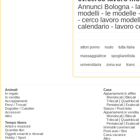
Annunci Bologna - lav
modelli - le modelle 
- cerco lavoro modell
calendario - lavoro 
attori porno
nudo
tutta italia
massaggiatrice
spogliarellista
universitaria
zona eur
trans
Animali
Case
In regalo
Appartamenti in affitto
|
In vendita
Monolocali
Bilocali
|
Accoppiamenti
Trilocali
Quadrilocali
|
Persi / Trovati
Pentalocali
Esalocali
Dogsitter / Catsitter
Stanze / Posti letto
Accessori
Appartamenti in vendita
|
Altro
Monolocali
Bilocali
|
Trilocali
Quadrilocali
Tempo libero
|
Pentalocali
Esalocali
Artisti e musicisti
Immobili commerciali
Scambio libri
Posti auto / Box
Oggetti smarriti e ritrovati
Casa vacanze
Hobby / Sport
Altro