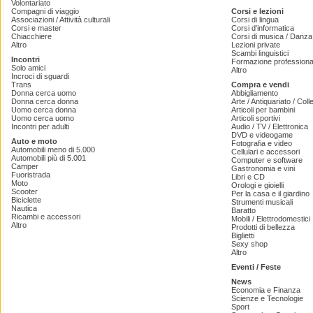
Volontariato
Compagni di viaggio
Corsi e lezioni
Associazioni / Attività culturali
Corsi di lingua
Corsi e master
Corsi d'informatica
Chiacchiere
Corsi di musica / Danza 
Altro
Lezioni private
Scambi linguistici
Incontri
Formazione professiona
Solo amici
Altro
Incroci di sguardi
Trans
Compra e vendi
Donna cerca uomo
Abbigliamento
Donna cerca donna
Arte / Antiquariato / Coll
Uomo cerca donna
Articoli per bambini
Uomo cerca uomo
Articoli sportivi
Incontri per adulti
Audio / TV / Elettronica
DVD e videogame
Auto e moto
Fotografia e video
Automobili meno di 5.000
Cellulari e accessori
Automobili più di 5.001
Computer e software
Camper
Gastronomia e vini
Fuoristrada
Libri e CD
Moto
Orologi e gioielli
Scooter
Per la casa e il giardino
Biciclette
Strumenti musicali
Nautica
Baratto
Ricambi e accessori
Mobili / Elettrodomestici
Altro
Prodotti di bellezza
Biglietti
Sexy shop
Altro
Eventi / Feste
News
Economia e Finanza
Scienze e Tecnologie
Sport