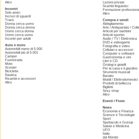
Altro
Lezioni private
Scambi linguistici
Incontri
Formazione professiona
Solo amici
Altro
Incroci di sguardi
Trans
Compra e vendi
Donna cerca uomo
Abbigliamento
Donna cerca donna
Arte / Antiquariato / Coll
Uomo cerca donna
Articoli per bambini
Uomo cerca uomo
Articoli sportivi
Incontri per adulti
Audio / TV / Elettronica
DVD e videogame
Auto e moto
Fotografia e video
Automobili meno di 5.000
Cellulari e accessori
Automobili più di 5.001
Computer e software
Camper
Gastronomia e vini
Fuoristrada
Libri e CD
Moto
Orologi e gioielli
Scooter
Per la casa e il giardino
Biciclette
Strumenti musicali
Nautica
Baratto
Ricambi e accessori
Mobili / Elettrodomestici
Altro
Prodotti di bellezza
Biglietti
Sexy shop
Altro
Eventi / Feste
News
Economia e Finanza
Scienze e Tecnologie
Sport
Spettacolo e Gossip
Salute e Medicina
UFO
Italia
dal Mondo