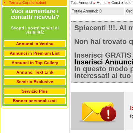
»
»
Torna a Corsi e lezioni
TuttoAnnunci
Home
Corsi e lezion
Vuoi aumentare i
Totale Annunci:
0
Ord
contatti ricevuti?
Spiacenti !!!. A
Scopri i nostri servizi di
visibilità:
Non hai trovato q
Annunci in Vetrina
Annunci in Premium List
Inserisci GRATIS 
Inserisci Annunc
Annunci in Top Gallery
In questo modo po
Annunci Text Link
interessati al tu
Servizio Exclusive
Servizio Plus
Banner personalizzati
I
R