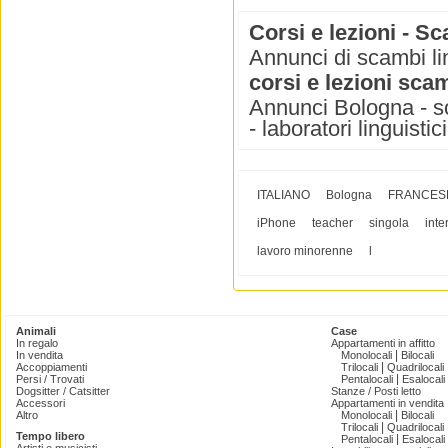
Corsi e lezioni - S
Annunci di scambi li
corsi e lezioni scam
Annunci Bologna - scam
- laboratori linguistic
ITALIANO
Bologna
FRANCES
iPhone
teacher
singola
int
lavoro minorenne
l
Animali
Case
In regalo
Appartamenti in affitto
|
In vendita
Monolocali
Bilocali
|
Accoppiamenti
Trilocali
Quadrilocali
|
Persi / Trovati
Pentalocali
Esalocali
Dogsitter / Catsitter
Stanze / Posti letto
Accessori
Appartamenti in vendita
|
Altro
Monolocali
Bilocali
|
Trilocali
Quadrilocali
Tempo libero
|
Pentalocali
Esalocali