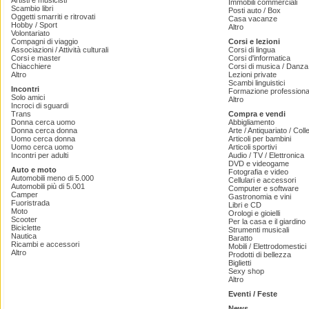
Artisti e musicisti
Immobili commerciali
Scambio libri
Posti auto / Box
Oggetti smarriti e ritrovati
Casa vacanze
Hobby / Sport
Altro
Volontariato
Compagni di viaggio
Corsi e lezioni
Associazioni / Attività culturali
Corsi di lingua
Corsi e master
Corsi d'informatica
Chiacchiere
Corsi di musica / Danza 
Altro
Lezioni private
Scambi linguistici
Incontri
Formazione professiona
Solo amici
Altro
Incroci di sguardi
Trans
Compra e vendi
Donna cerca uomo
Abbigliamento
Donna cerca donna
Arte / Antiquariato / Coll
Uomo cerca donna
Articoli per bambini
Uomo cerca uomo
Articoli sportivi
Incontri per adulti
Audio / TV / Elettronica
DVD e videogame
Auto e moto
Fotografia e video
Automobili meno di 5.000
Cellulari e accessori
Automobili più di 5.001
Computer e software
Camper
Gastronomia e vini
Fuoristrada
Libri e CD
Moto
Orologi e gioielli
Scooter
Per la casa e il giardino
Biciclette
Strumenti musicali
Nautica
Baratto
Ricambi e accessori
Mobili / Elettrodomestici
Altro
Prodotti di bellezza
Biglietti
Sexy shop
Altro
Eventi / Feste
News