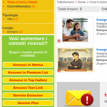
»
»
Torna a Corsi e lezioni
TuttoAnnunci
Home
Corsi e lezion
Corsi informatica
(2)
Totale Annunci:
2
Ord
Tipologia
Offro
(2)
Insegn
Insegnan
Didattica
Luogo
Bologn
Bologna
(2)
25 giorni
Vuoi aumentare i
1
contatti ricevuti?
Insegn
Scopri i nostri servizi di
Insegnan
visibilità:
provinci
Bologn
26 giorni
Annunci in Vetrina
1
Annunci in Premium List
Annunci in Top Gallery
Annunci Text Link
I
Servizio Exclusive
R
Servizio Plus