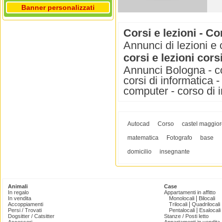
Banner personalizzati
Corsi e lezioni - C
Annunci di lezioni e 
corsi e lezioni cors
Annunci Bologna - cor
corsi di informatica -
computer - corso di 
Autocad
Corso
castel maggio
matematica
Fotografo
base
domicilio
insegnante
Animali
Case
In regalo
Appartamenti in affitto
|
In vendita
Monolocali
Bilocali
|
Accoppiamenti
Trilocali
Quadrilocali
|
Persi / Trovati
Pentalocali
Esalocali
Dogsitter / Catsitter
Stanze / Posti letto