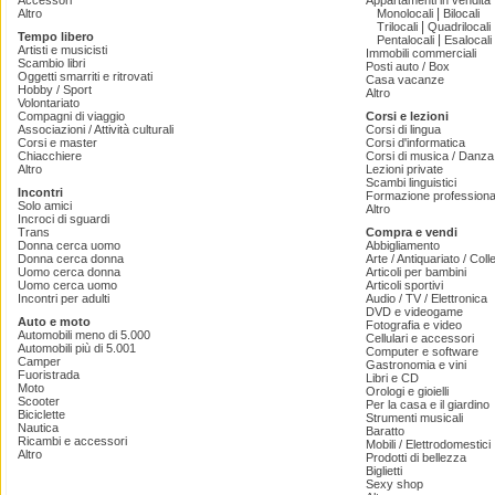
Accessori
Appartamenti in vendita
|
Altro
Monolocali
Bilocali
|
Trilocali
Quadrilocali
Tempo libero
|
Pentalocali
Esalocali
Artisti e musicisti
Immobili commerciali
Scambio libri
Posti auto / Box
Oggetti smarriti e ritrovati
Casa vacanze
Hobby / Sport
Altro
Volontariato
Compagni di viaggio
Corsi e lezioni
Associazioni / Attività culturali
Corsi di lingua
Corsi e master
Corsi d'informatica
Chiacchiere
Corsi di musica / Danza 
Altro
Lezioni private
Scambi linguistici
Incontri
Formazione professiona
Solo amici
Altro
Incroci di sguardi
Trans
Compra e vendi
Donna cerca uomo
Abbigliamento
Donna cerca donna
Arte / Antiquariato / Coll
Uomo cerca donna
Articoli per bambini
Uomo cerca uomo
Articoli sportivi
Incontri per adulti
Audio / TV / Elettronica
DVD e videogame
Auto e moto
Fotografia e video
Automobili meno di 5.000
Cellulari e accessori
Automobili più di 5.001
Computer e software
Camper
Gastronomia e vini
Fuoristrada
Libri e CD
Moto
Orologi e gioielli
Scooter
Per la casa e il giardino
Biciclette
Strumenti musicali
Nautica
Baratto
Ricambi e accessori
Mobili / Elettrodomestici
Altro
Prodotti di bellezza
Biglietti
Sexy shop