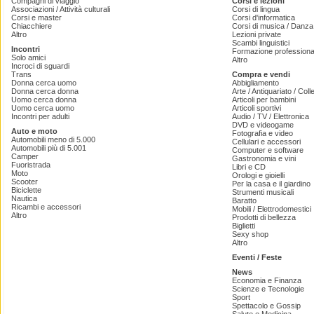
Compagni di viaggio
Corsi e lezioni
Associazioni / Attività culturali
Corsi di lingua
Corsi e master
Corsi d'informatica
Chiacchiere
Corsi di musica / Danza 
Altro
Lezioni private
Scambi linguistici
Incontri
Formazione professiona
Solo amici
Altro
Incroci di sguardi
Trans
Compra e vendi
Donna cerca uomo
Abbigliamento
Donna cerca donna
Arte / Antiquariato / Coll
Uomo cerca donna
Articoli per bambini
Uomo cerca uomo
Articoli sportivi
Incontri per adulti
Audio / TV / Elettronica
DVD e videogame
Auto e moto
Fotografia e video
Automobili meno di 5.000
Cellulari e accessori
Automobili più di 5.001
Computer e software
Camper
Gastronomia e vini
Fuoristrada
Libri e CD
Moto
Orologi e gioielli
Scooter
Per la casa e il giardino
Biciclette
Strumenti musicali
Nautica
Baratto
Ricambi e accessori
Mobili / Elettrodomestici
Altro
Prodotti di bellezza
Biglietti
Sexy shop
Altro
Eventi / Feste
News
Economia e Finanza
Scienze e Tecnologie
Sport
Spettacolo e Gossip