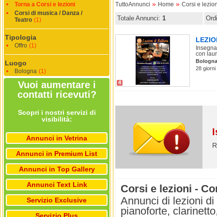
»
»
Torna a Corsi e lezioni
TuttoAnnunci
Home
Corsi e lezion
Corsi di musica / Danza /
Totale Annunci:
1
Ord
Teatro
(1)
Tipologia
LEZIO
Offro
(1)
Insegnan
con laur
Bologn
Luogo
28 giorni
Bologna
(1)
Vuoi aumentare i
4
contatti ricevuti?
Scopri i nostri servizi di
visibilità:
I
Annunci in Vetrina
R
Annunci in Premium List
Annunci in Top Gallery
Annunci Text Link
Corsi e lezioni - C
Annunci di lezioni d
Servizio Exclusive
pianoforte, clarinett
Servizio Plus