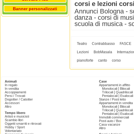
corsi e lezioni cors
Banner personalizzati
Annunci Bologna - sc
danza - corsi di music
scuola di musica - s
Teatro
Contrabbasso
FASCE
Lezioni
BobMasala
Internazio
pianoforte
canto
corso
Animali
Case
In regalo
Appartamenti in affitto
|
In vendita
Monolocali
Bilocali
|
Accoppiamenti
Trilocali
Quadrilocali
|
Persi / Trovati
Pentalocali
Esalocali
Dogsitter / Catsitter
Stanze / Posti letto
Accessori
Appartamenti in vendita
|
Altro
Monolocali
Bilocali
|
Trilocali
Quadrilocali
Tempo libero
|
Pentalocali
Esalocali
Artisti e musicisti
Immobili commerciali
Scambio libri
Posti auto / Box
Oggetti smarriti e ritrovati
Casa vacanze
Hobby / Sport
Altro
Volontariato