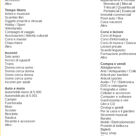
Accessori
Appartamenti in vendita
|
Altro
Monolocali
Bilocali
|
Trilocali
Quadrilocali
Tempo libero
|
Pentalocali
Esalocali
Artisti e musicisti
Immobili commerciali
Scambio libri
Posti auto / Box
Oggetti smarriti e ritrovati
Casa vacanze
Hobby / Sport
Altro
Volontariato
Compagni di viaggio
Corsi e lezioni
Associazioni / Attività culturali
Corsi di lingua
Corsi e master
Corsi d'informatica
Chiacchiere
Corsi di musica / Danza 
Altro
Lezioni private
Scambi linguistici
Incontri
Formazione professiona
Solo amici
Altro
Incroci di sguardi
Trans
Compra e vendi
Donna cerca uomo
Abbigliamento
Donna cerca donna
Arte / Antiquariato / Coll
Uomo cerca donna
Articoli per bambini
Uomo cerca uomo
Articoli sportivi
Incontri per adulti
Audio / TV / Elettronica
DVD e videogame
Auto e moto
Fotografia e video
Automobili meno di 5.000
Cellulari e accessori
Automobili più di 5.001
Computer e software
Camper
Gastronomia e vini
Fuoristrada
Libri e CD
Moto
Orologi e gioielli
Scooter
Per la casa e il giardino
Biciclette
Strumenti musicali
Nautica
Baratto
Ricambi e accessori
Mobili / Elettrodomestici
Altro
Prodotti di bellezza
Biglietti
Sexy shop