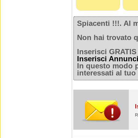
Spiacenti !!!. A
Non hai trovato q
Inserisci GRATIS 
Inserisci Annunc
In questo modo po
interessati al tu
I
R