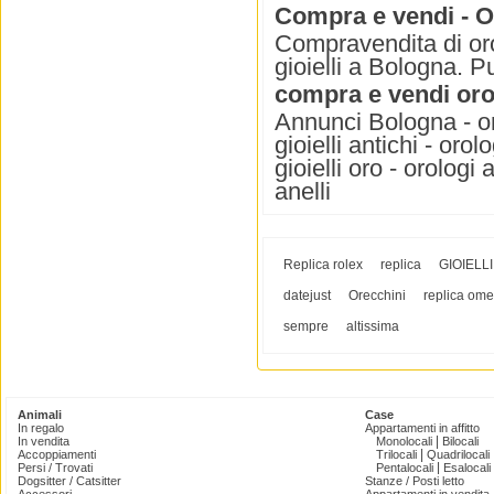
Compra e vendi - Or
Compravendita di oro
gioielli a Bologna. P
compra e vendi orol
Annunci Bologna - orol
gioielli antichi - orol
gioielli oro - orologi a
anelli
Replica rolex
replica
GIOIELLI
datejust
Orecchini
replica om
sempre
altissima
Animali
Case
In regalo
Appartamenti in affitto
|
In vendita
Monolocali
Bilocali
|
Accoppiamenti
Trilocali
Quadrilocali
|
Persi / Trovati
Pentalocali
Esalocali
Dogsitter / Catsitter
Stanze / Posti letto