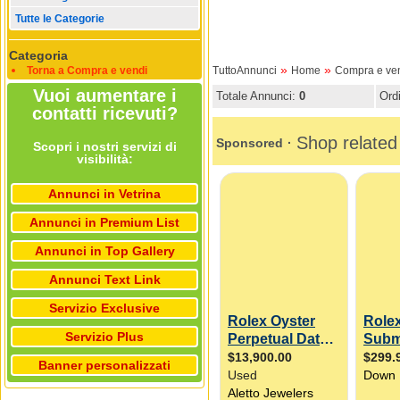
Tutte le Categorie
Categoria
»
»
Torna a Compra e vendi
TuttoAnnunci
Home
Compra e ve
Vuoi aumentare i
Totale Annunci:
0
Ord
contatti ricevuti?
Scopri i nostri servizi di
visibilità:
Annunci in Vetrina
Annunci in Premium List
Annunci in Top Gallery
Annunci Text Link
Servizio Exclusive
Servizio Plus
Banner personalizzati