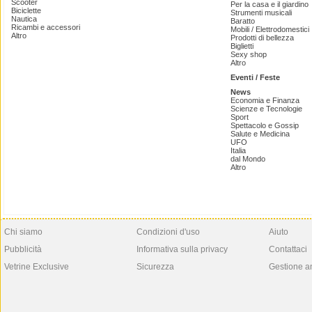
Scooter
Per la casa e il giardino
Biciclette
Strumenti musicali
Nautica
Baratto
Ricambi e accessori
Mobili / Elettrodomestici
Altro
Prodotti di bellezza
Biglietti
Sexy shop
Altro
Eventi / Feste
News
Economia e Finanza
Scienze e Tecnologie
Sport
Spettacolo e Gossip
Salute e Medicina
UFO
Italia
dal Mondo
Altro
Chi siamo
Condizioni d'uso
Aiuto
Pubblicità
Informativa sulla privacy
Contattaci
Vetrine Exclusive
Sicurezza
Gestione a