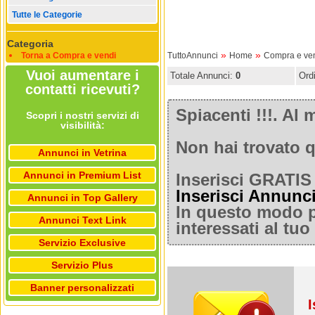
Tutte le Categorie
Categoria
»
»
Torna a Compra e vendi
TuttoAnnunci
Home
Compra e ve
Vuoi aumentare i
Totale Annunci:
0
Ord
contatti ricevuti?
Spiacenti !!!. A
Scopri i nostri servizi di
visibilità:
Non hai trovato q
Annunci in Vetrina
Annunci in Premium List
Inserisci GRATIS 
Inserisci Annunc
Annunci in Top Gallery
In questo modo po
Annunci Text Link
interessati al tu
Servizio Exclusive
Servizio Plus
Banner personalizzati
I