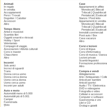
Animali
Case
In regalo
Appartamenti in affitto
|
In vendita
Monolocali
Bilocali
|
Accoppiamenti
Trilocali
Quadrilocali
|
Persi / Trovati
Pentalocali
Esalocali
Dogsitter / Catsitter
Stanze / Posti letto
Accessori
Appartamenti in vendita
|
Altro
Monolocali
Bilocali
|
Trilocali
Quadrilocali
Tempo libero
|
Pentalocali
Esalocali
Artisti e musicisti
Immobili commerciali
Scambio libri
Posti auto / Box
Oggetti smarriti e ritrovati
Casa vacanze
Hobby / Sport
Altro
Volontariato
Compagni di viaggio
Corsi e lezioni
Associazioni / Attività culturali
Corsi di lingua
Corsi e master
Corsi d'informatica
Chiacchiere
Corsi di musica / Danza 
Altro
Lezioni private
Scambi linguistici
Incontri
Formazione professiona
Solo amici
Altro
Incroci di sguardi
Trans
Compra e vendi
Donna cerca uomo
Abbigliamento
Donna cerca donna
Arte / Antiquariato / Coll
Uomo cerca donna
Articoli per bambini
Uomo cerca uomo
Articoli sportivi
Incontri per adulti
Audio / TV / Elettronica
DVD e videogame
Auto e moto
Fotografia e video
Automobili meno di 5.000
Cellulari e accessori
Automobili più di 5.001
Computer e software
Camper
Gastronomia e vini
Fuoristrada
Libri e CD
Moto
Orologi e gioielli