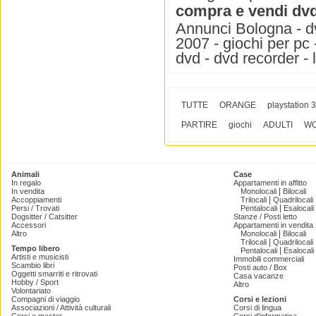
compra e vendi dv
Annunci Bologna - dv
2007 - giochi per pc 
dvd - dvd recorder - 
TUTTE
ORANGE
playstation 3
PARTIRE
giochi
ADULTI
W
Animali
Case
In regalo
Appartamenti in affitto
|
In vendita
Monolocali
Bilocali
|
Accoppiamenti
Trilocali
Quadrilocali
|
Persi / Trovati
Pentalocali
Esalocali
Dogsitter / Catsitter
Stanze / Posti letto
Accessori
Appartamenti in vendita
|
Altro
Monolocali
Bilocali
|
Trilocali
Quadrilocali
Tempo libero
|
Pentalocali
Esalocali
Artisti e musicisti
Immobili commerciali
Scambio libri
Posti auto / Box
Oggetti smarriti e ritrovati
Casa vacanze
Hobby / Sport
Altro
Volontariato
Compagni di viaggio
Corsi e lezioni
Associazioni / Attività culturali
Corsi di lingua