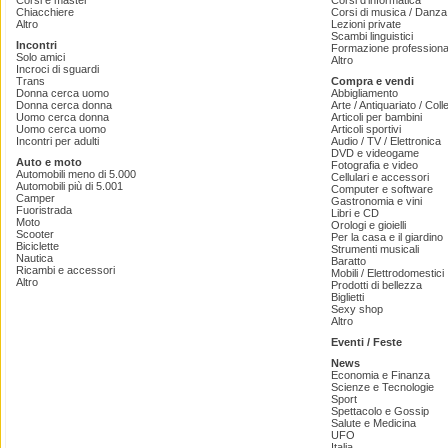
Corsi e master
Corsi d'informatica
Chiacchiere
Corsi di musica / Danza 
Altro
Lezioni private
Scambi linguistici
Incontri
Formazione professiona
Solo amici
Altro
Incroci di sguardi
Trans
Compra e vendi
Donna cerca uomo
Abbigliamento
Donna cerca donna
Arte / Antiquariato / Coll
Uomo cerca donna
Articoli per bambini
Uomo cerca uomo
Articoli sportivi
Incontri per adulti
Audio / TV / Elettronica
DVD e videogame
Auto e moto
Fotografia e video
Automobili meno di 5.000
Cellulari e accessori
Automobili più di 5.001
Computer e software
Camper
Gastronomia e vini
Fuoristrada
Libri e CD
Moto
Orologi e gioielli
Scooter
Per la casa e il giardino
Biciclette
Strumenti musicali
Nautica
Baratto
Ricambi e accessori
Mobili / Elettrodomestici
Altro
Prodotti di bellezza
Biglietti
Sexy shop
Altro
Eventi / Feste
News
Economia e Finanza
Scienze e Tecnologie
Sport
Spettacolo e Gossip
Salute e Medicina
UFO
Italia