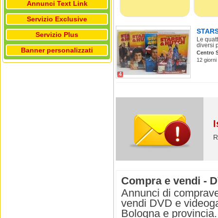
Annunci Text Link
Servizio Exclusive
STARS
Servizio Plus
Le quatt
diversi 
Banner personalizzati
Centro S
12 giorni
4
I
R
Compra e vendi - 
Annunci di comprave
vendi DVD e videoga
Bologna e provincia.