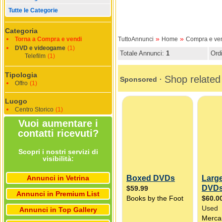
Tutte le Categorie
Categoria
»
»
Torna a Compra e vendi
TuttoAnnunci
Home
Compra e ve
DVD e videogame
(1)
Totale Annunci:
1
Ord
Telefilm
(1)
Tipologia
Offro
(1)
Luogo
Centro Storico
(1)
Vuoi aumentare i
contatti ricevuti?
Scopri i nostri servizi di
visibilità:
Annunci in Vetrina
Annunci in Premium List
Annunci in Top Gallery