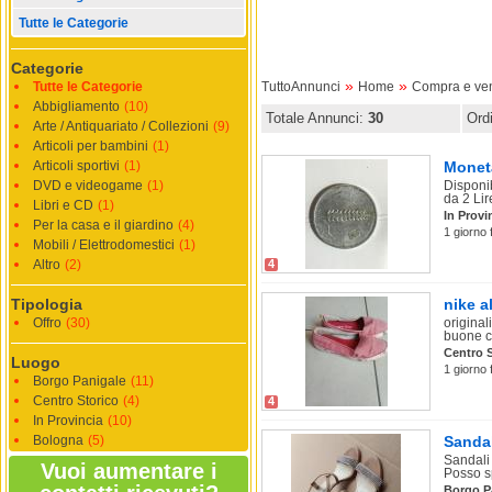
Tutte le Categorie
Categorie
»
»
Tutte le Categorie
TuttoAnnunci
Home
Compra e ve
Abbigliamento
(10)
Totale Annunci:
30
Ord
Arte / Antiquariato / Collezioni
(9)
Articoli per bambini
(1)
Articoli sportivi
(1)
Moneta
DVD e videogame
(1)
Disponi
da 2 Lir
Libri e CD
(1)
In Provi
Per la casa e il giardino
(4)
1 giorno
Mobili / Elettrodomestici
(1)
Altro
(2)
4
Tipologia
nike a
Offro
(30)
original
buone c
Centro S
Luogo
1 giorno
Borgo Panigale
(11)
Centro Storico
(4)
4
In Provincia
(10)
Bologna
(5)
Sandal
Sandali 
Vuoi aumentare i
Posso sp
Borgo P