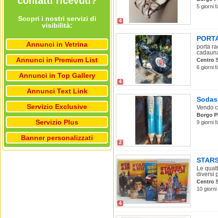
contatti ricevuti?
5 giorni 
Scopri i nostri servizi di
4
visibilità:
PORT
Annunci in Vetrina
porta ra
cadauna
Annunci in Premium List
Centro S
6 giorni 
Annunci in Top Gallery
4
Annunci Text Link
Sodas
Servizio Exclusive
Vendo c
Borgo P
Servizio Plus
9 giorni
Banner personalizzati
2
STARS
Le quatt
diversi 
Centro S
10 giorn
4