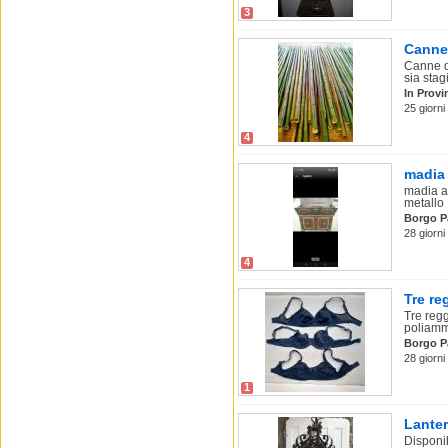
3
Canne
Canne d
sia stag
In Provi
25 giorn
4
madia 
madia an
metallo .
Borgo P
28 giorn
4
Tre re
Tre regg
poliamm
Borgo P
28 giorn
1
Lanter
Disponib