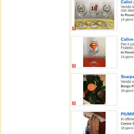
Calici
Vendo in
con stam
In Provi
14 giorn
4
Calice
Per il c
Fratello.
In Provi
14 giorn
3
Scarpe
Vendo sc
Borgo P
18 giorn
3
PIUMI
In ottim
Centro S
18 giorn