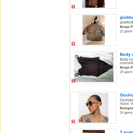
3
giubb
giubbot
Borgo P
21 giorn
4
Body c
Body col
concord
Borgo P
23 giorn
1
Occhia
Occhial
nuovi. V
Bologn
24 giorn
3
2 quad