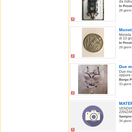
da ristrut
In Provi
28 giorn
4
Moneta
Moneta 
di 10 gr
In Provi
28 giorn
2
Due m
Due mut
oppure s
Borgo P
33 giorn
2
MATER
VENDIA
ZANZAR
Savigno
34 giorn
0