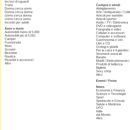
Incroci di sguardi
Trans
Compra e vendi
Donna cerca uomo
Abbigliamento
Donna cerca donna
Arte / Antiquariato / Coll
Uomo cerca donna
Articoli per bambini
Uomo cerca uomo
Articoli sportivi
Incontri per adulti
Audio / TV / Elettronica
DVD e videogame
Auto e moto
Fotografia e video
Automobili meno di 5.000
Cellulari e accessori
Automobili più di 5.001
Computer e software
Camper
Gastronomia e vini
Fuoristrada
Libri e CD
Moto
Orologi e gioielli
Scooter
Per la casa e il giardino
Biciclette
Strumenti musicali
Nautica
Baratto
Ricambi e accessori
Mobili / Elettrodomestici
Altro
Prodotti di bellezza
Biglietti
Sexy shop
Altro
Eventi / Feste
News
Economia e Finanza
Scienze e Tecnologie
Sport
Spettacolo e Gossip
Salute e Medicina
UFO
Italia
dal Mondo
Altro