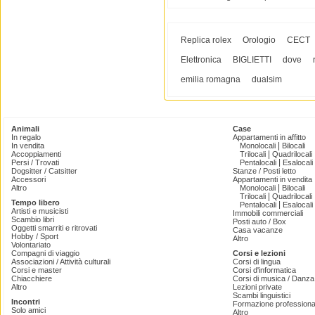
Replica rolex
Orologio
CECT
Elettronica
BIGLIETTI
dove
emilia romagna
dualsim
Animali
Case
In regalo
Appartamenti in affitto
|
In vendita
Monolocali
Bilocali
|
Accoppiamenti
Trilocali
Quadrilocali
|
Persi / Trovati
Pentalocali
Esalocali
Dogsitter / Catsitter
Stanze / Posti letto
Accessori
Appartamenti in vendita
|
Altro
Monolocali
Bilocali
|
Trilocali
Quadrilocali
Tempo libero
|
Pentalocali
Esalocali
Artisti e musicisti
Immobili commerciali
Scambio libri
Posti auto / Box
Oggetti smarriti e ritrovati
Casa vacanze
Hobby / Sport
Altro
Volontariato
Compagni di viaggio
Corsi e lezioni
Associazioni / Attività culturali
Corsi di lingua
Corsi e master
Corsi d'informatica
Chiacchiere
Corsi di musica / Danza 
Altro
Lezioni private
Scambi linguistici
Incontri
Formazione professiona
Solo amici
Altro