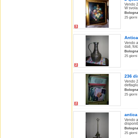
Vendo 2 
W svolaz
Bologn
25 giorn
3
Antica
Vendo an
dati, foto
Bologn
25 giorn
2
236 di
Vendo 23
dettaglia
Bologn
25 giorn
2
antica
Vendo an
disponib
Bologn
25 giorn