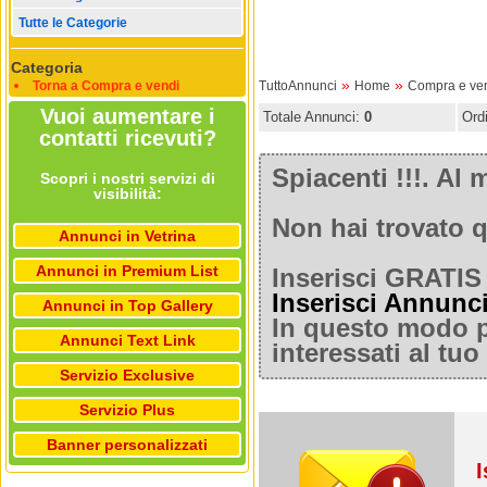
Tutte le Categorie
Categoria
»
»
Torna a Compra e vendi
TuttoAnnunci
Home
Compra e ve
Vuoi aumentare i
Totale Annunci:
0
Ord
contatti ricevuti?
Spiacenti !!!. A
Scopri i nostri servizi di
visibilità:
Non hai trovato q
Annunci in Vetrina
Annunci in Premium List
Inserisci GRATIS 
Inserisci Annunc
Annunci in Top Gallery
In questo modo po
Annunci Text Link
interessati al tu
Servizio Exclusive
Servizio Plus
Banner personalizzati
I