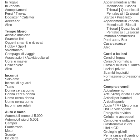
In regalo
Appartamenti in affitto
|
In vendita
Monolocali
Bilocali
|
Accoppiamenti
Trilocali
Quadrilocali
|
Persi / Trovati
Pentalocali
Esalocali
Dogsitter / Catsitter
Stanze / Posti letto
Accessori
Appartamenti in vendita
|
Altro
Monolocali
Bilocali
|
Trilocali
Quadrilocali
Tempo libero
|
Pentalocali
Esalocali
Artisti e musicisti
Immobili commerciali
Scambio libri
Posti auto / Box
Oggetti smarriti e ritrovati
Casa vacanze
Hobby / Sport
Altro
Volontariato
Compagni di viaggio
Corsi e lezioni
Associazioni / Attività culturali
Corsi di lingua
Corsi e master
Corsi d'informatica
Chiacchiere
Corsi di musica / Danza 
Altro
Lezioni private
Scambi linguistici
Incontri
Formazione professiona
Solo amici
Altro
Incroci di sguardi
Trans
Compra e vendi
Donna cerca uomo
Abbigliamento
Donna cerca donna
Arte / Antiquariato / Coll
Uomo cerca donna
Articoli per bambini
Uomo cerca uomo
Articoli sportivi
Incontri per adulti
Audio / TV / Elettronica
DVD e videogame
Auto e moto
Fotografia e video
Automobili meno di 5.000
Cellulari e accessori
Automobili più di 5.001
Computer e software
Camper
Gastronomia e vini
Fuoristrada
Libri e CD
Moto
Orologi e gioielli
Scooter
Per la casa e il giardino
Biciclette
Strumenti musicali