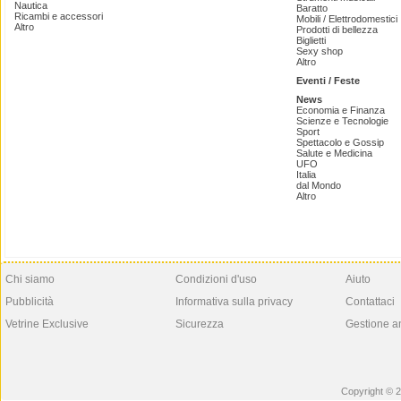
Nautica
Baratto
Ricambi e accessori
Mobili / Elettrodomestici
Altro
Prodotti di bellezza
Biglietti
Sexy shop
Altro
Eventi / Feste
News
Economia e Finanza
Scienze e Tecnologie
Sport
Spettacolo e Gossip
Salute e Medicina
UFO
Italia
dal Mondo
Altro
Chi siamo
Condizioni d'uso
Aiuto
Pubblicità
Informativa sulla privacy
Contattaci
Vetrine Exclusive
Sicurezza
Gestione a
Copyright © 