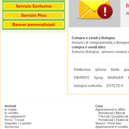
I
Servizio Exclusive
R
Servizio Plus
Banner personalizzati
Compra e vendi a Bologna
Annunci di compravendita a Bologna.
compra e vendi altro
Annunci Bologna - annunci compra 
Elettronica
iphone
Molto
gia
PIERROT
Spray
MARIVER
bologna corticella
ESTETICA
Animali
Case
In regalo
Appartamenti in affitto
|
In vendita
Monolocali
Bilocali
|
Accoppiamenti
Trilocali
Quadrilocali
|
Persi / Trovati
Pentalocali
Esalocali
Dogsitter / Catsitter
Stanze / Posti letto
Accessori
Appartamenti in vendita