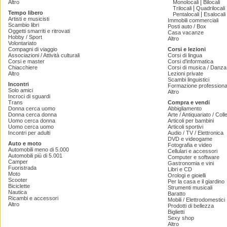
|
Altro
Monolocali
Bilocali
|
Trilocali
Quadrilocali
Tempo libero
|
Pentalocali
Esalocali
Artisti e musicisti
Immobili commerciali
Scambio libri
Posti auto / Box
Oggetti smarriti e ritrovati
Casa vacanze
Hobby / Sport
Altro
Volontariato
Compagni di viaggio
Corsi e lezioni
Associazioni / Attività culturali
Corsi di lingua
Corsi e master
Corsi d'informatica
Chiacchiere
Corsi di musica / Danza 
Altro
Lezioni private
Scambi linguistici
Incontri
Formazione professiona
Solo amici
Altro
Incroci di sguardi
Trans
Compra e vendi
Donna cerca uomo
Abbigliamento
Donna cerca donna
Arte / Antiquariato / Coll
Uomo cerca donna
Articoli per bambini
Uomo cerca uomo
Articoli sportivi
Incontri per adulti
Audio / TV / Elettronica
DVD e videogame
Auto e moto
Fotografia e video
Automobili meno di 5.000
Cellulari e accessori
Automobili più di 5.001
Computer e software
Camper
Gastronomia e vini
Fuoristrada
Libri e CD
Moto
Orologi e gioielli
Scooter
Per la casa e il giardino
Biciclette
Strumenti musicali
Nautica
Baratto
Ricambi e accessori
Mobili / Elettrodomestici
Altro
Prodotti di bellezza
Biglietti
Sexy shop
Altro