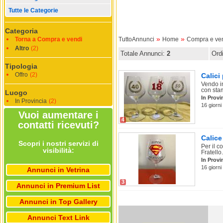
Tutte le Categorie
Categoria
»
»
Torna a Compra e vendi
TuttoAnnunci
Home
Compra e ve
Altro
(2)
Totale Annunci:
2
Ord
Tipologia
Offro
(2)
Calici
Vendo in
con stam
Luogo
In Provi
In Provincia
(2)
16 giorni
Vuoi aumentare i
4
contatti ricevuti?
Calice
Scopri i nostri servizi di
Per il c
visibilità:
Fratello.
In Provi
16 giorni
Annunci in Vetrina
3
Annunci in Premium List
Annunci in Top Gallery
Annunci Text Link