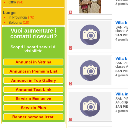
Offro
(94)
3 giorni 
Luogo
4
In Provincia
(76)
Villa 
Bologna
(18)
SAN PIET
Vuoi aumentare i
classe A
contatti ricevuti?
SAN PI
4 giorni 
Scopri i nostri servizi di
0
visibilità:
Villa 
Annunci in Vetrina
SAN PIET
classe A
Annunci in Premium List
SAN PI
4 giorni 
Annunci in Top Gallery
0
Annunci Text Link
Villa 
Servizio Exclusive
SAN PIE
A4, disp
SAN PI
Servizio Plus
4 giorni 
Banner personalizzati
0