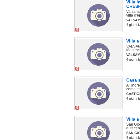
Villa 
CRES
Valsamog
villa d'e
VALSA
4 giorni 
0
Villa 
VALSAMO
Monteveg
VALSA
4 giorni 
0
Casa s
All'ingr
comples
CASTIG
4 giorni 
0
Villa 
San Gior
di recent
SAN GI
4 giorni 