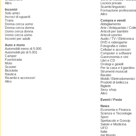
Altro
Lezioni private
Scambi linguistici
Incontri
Formazione professiona
Solo amici
Altro
Incroci di sguardi
Trans
Compra e vendi
Donna cerca uomo
Abbigliamento
Donna cerca donna
Arte / Antiquariato / Coll
Uomo cerca donna
Articoli per bambini
Uomo cerca uomo
Articoli sportivi
Incontri per adulti
Audio / TV / Elettronica
DVD e videogame
Auto e moto
Fotografia e video
Automobili meno di 5.000
Cellulari e accessori
Automobili più di 5.001
Computer e software
Camper
Gastronomia e vini
Fuoristrada
Libri e CD
Moto
Orologi e gioielli
Scooter
Per la casa e il giardino
Biciclette
Strumenti musicali
Nautica
Baratto
Ricambi e accessori
Mobili / Elettrodomestici
Altro
Prodotti di bellezza
Biglietti
Sexy shop
Altro
Eventi / Feste
News
Economia e Finanza
Scienze e Tecnologie
Sport
Spettacolo e Gossip
Salute e Medicina
UFO
Italia
dal Mondo