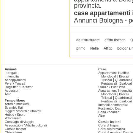
provincia.
case appartamenti i
Annunci Bologna - pe
da ristrutturare
affitto riscatto
Q
primo
Nelle
Affitto
bologna m
Animali
Case
In regalo
Appartamenti in affitto
|
In vendita
Monolocali
Bilocali
|
Accoppiamenti
Trilocali
Quadrilocali
|
Persi / Trovati
Pentalocali
Esalocali
Dogsitter / Catsitter
Stanze / Posti letto
Accessori
Appartamenti in vendita
|
Altro
Monolocali
Bilocali
|
Trilocali
Quadrilocali
Tempo libero
|
Pentalocali
Esalocali
Artisti e musicisti
Immobili commerciali
Scambio libri
Posti auto / Box
Oggetti smarriti e ritrovati
Casa vacanze
Hobby / Sport
Altro
Volontariato
Compagni di viaggio
Corsi e lezioni
Associazioni / Attività culturali
Corsi di lingua
Corsi e master
Corsi d'informatica
Chiacchiere
Corsi di musica / Danza 