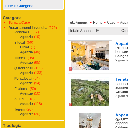
Tutte le Categorie
Categoria
»
»
»
Torna a Case
TuttoAnnunci
Home
Case
Appa
Appartamenti in vendita
(579)
Totale Annunci:
94
Ord
Monolocali
(19)
Agenzie
(19)
Bilocali
(50)
Appart
Privati
(1)
RIF. 21
ben serv
Agenzie
(49)
Bologn
Trilocali
(95)
2 giorni 
Agenzie
(95)
Quadrilocali
(133)
4
Agenzie
(133)
Pentalocali
(94)
Terrat
Agenzie
(94)
Fabbrica
soggior
Esalocali
(50)
Valsamo
Agenzie
(50)
3 giorni 
ALTRO
(118)
Agenzie
(118)
4
Terreni
(20)
Agenzie
(20)
Appart
GABETTI
appartam
Tipologia
Caldera