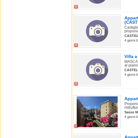
0
Appart
(CAST
Castigli
proponi
CASTIG
4 giorni 
0
Villa 
MASCARI
al piano 
CASTEL
4 giorni 
0
Appart
Proponi
ristruttu
Sasso M
4 giorni 
4
Appart