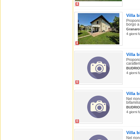
4
Villa 
Proponia
borgo a 
Granarol
4 giorni 
4
Villa 
Proponia
caratter
BUDRIO
4 giorni 
0
Villa 
Nel rion
bifamilia
BUDRIO
4 giorni 
0
Villa 
Nel rion