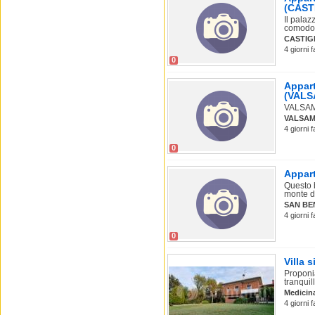
(CAST
Il palaz
comodo a 
CASTIG
4 giorni 
0
Appart
(VAL
VALSAMO
VALSA
4 giorni 
0
Appart
Questo b
monte de
SAN BE
4 giorni 
0
Villa 
Proponia
tranquil
Medicin
4 giorni 