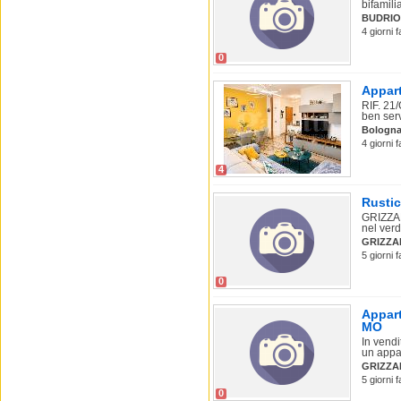
bifamilia
BUDRIO
4 giorni 
0
Appart
RIF. 21
ben serv
Bologn
4 giorni 
4
Rustic
GRIZZAN
nel verd
GRIZZA
5 giorni 
0
Appart
MO
In vendi
un appa
GRIZZA
5 giorni 
0