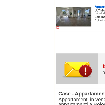
Appart
ULTIMA 
minuti da
Bologn
5 giorni 
4
I
R
Case - Appartament
Appartamenti in vend
appartamenti a Bolog