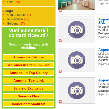
Offro
(50)
1 giorno 
Luogo
4
Centro Storico
(1)
Appart
In Provincia
(22)
SAN
Bologna
(27)
In Via M
Vuoi aumentare i
vendita 
Bologn
contatti ricevuti?
2 giorni 
0
Scopri i nostri servizi di
visibilità:
Appart
MASCARI
piccola 
Annunci in Vetrina
CASTEL
2 giorni 
Annunci in Premium List
0
Annunci in Top Gallery
Appart
Annunci Text Link
Se sei a
soluzion
Servizio Exclusive
MINERB
3 giorni 
Servizio Plus
0
Banner personalizzati