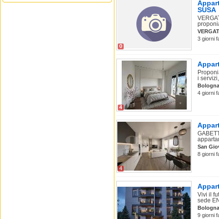
Appart
SUSA
VERGATO
proponia
VERGA
3 giorni 
0
Appart
Proponi
i servizi,
Bologn
4 giorni 
4
Appart
GABETTI
apparta
San Giov
8 giorni 
4
Appart
Vivi il 
sede ENE
Bologn
9 giorni 