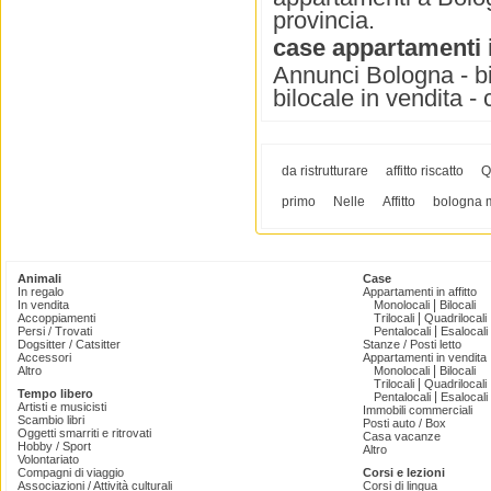
provincia.
case appartamenti i
Annunci Bologna - bilo
bilocale in vendita - 
da ristrutturare
affitto riscatto
Q
primo
Nelle
Affitto
bologna m
Animali
Case
In regalo
Appartamenti in affitto
|
In vendita
Monolocali
Bilocali
|
Accoppiamenti
Trilocali
Quadrilocali
|
Persi / Trovati
Pentalocali
Esalocali
Dogsitter / Catsitter
Stanze / Posti letto
Accessori
Appartamenti in vendita
|
Altro
Monolocali
Bilocali
|
Trilocali
Quadrilocali
Tempo libero
|
Pentalocali
Esalocali
Artisti e musicisti
Immobili commerciali
Scambio libri
Posti auto / Box
Oggetti smarriti e ritrovati
Casa vacanze
Hobby / Sport
Altro
Volontariato
Compagni di viaggio
Corsi e lezioni
Associazioni / Attività culturali
Corsi di lingua