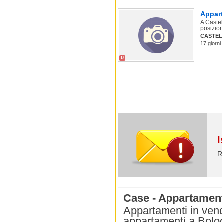
Appart
A Castel
posizion
CASTEL
17 giorni
0
I
R
Case - Appartament
Appartamenti in vend
appartamenti a Bolog