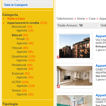
Tutte le Categorie
Categoria
»
»
»
Torna a Case
TuttoAnnunci
Home
Case
Appa
Appartamenti in vendita
(579)
Totale Annunci:
50
Ord
Monolocali
(19)
Agenzie
(19)
Bilocali
(50)
Appart
Privati
(1)
Vivi il 
sede ENE
Agenzie
(49)
Bologn
Trilocali
(95)
1 giorno 
Agenzie
(95)
Quadrilocali
(133)
4
Agenzie
(133)
Pentalocali
(94)
Appart
Agenzie
(94)
GABETTI
apparta
Esalocali
(50)
San Giov
Agenzie
(50)
1 giorno 
ALTRO
(118)
Agenzie
(118)
4
Terreni
(20)
Agenzie
(20)
Appart
Stai cer
GABETTI
Tipologia
San Giov