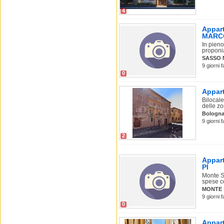
4
Appart
MARC
In pieno
proponi
SASSO 
9 giorni 
0
Appart
Bilocale
delle zon
Bologn
9 giorni 
2
Appart
PI
Monte Sa
spese c
MONTE 
9 giorni 
0
Appart