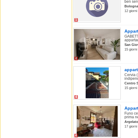
ben serv
Bologn
12 giorni
1
Appart
GABETTI
apparta
San Giov
15 giorni
4
appar
Cervia (
indipen
Centro S
15 giorni
4
Appart
Funo cen
prima ne
Argelat
17 giorni
4