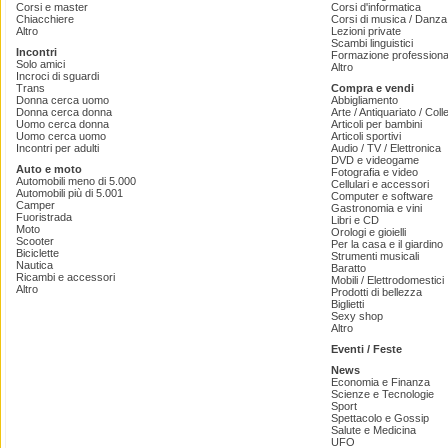
Corsi e master
Corsi d'informatica
Chiacchiere
Corsi di musica / Danza 
Altro
Lezioni private
Scambi linguistici
Incontri
Formazione professiona
Solo amici
Altro
Incroci di sguardi
Trans
Compra e vendi
Donna cerca uomo
Abbigliamento
Donna cerca donna
Arte / Antiquariato / Coll
Uomo cerca donna
Articoli per bambini
Uomo cerca uomo
Articoli sportivi
Incontri per adulti
Audio / TV / Elettronica
DVD e videogame
Auto e moto
Fotografia e video
Automobili meno di 5.000
Cellulari e accessori
Automobili più di 5.001
Computer e software
Camper
Gastronomia e vini
Fuoristrada
Libri e CD
Moto
Orologi e gioielli
Scooter
Per la casa e il giardino
Biciclette
Strumenti musicali
Nautica
Baratto
Ricambi e accessori
Mobili / Elettrodomestici
Altro
Prodotti di bellezza
Biglietti
Sexy shop
Altro
Eventi / Feste
News
Economia e Finanza
Scienze e Tecnologie
Sport
Spettacolo e Gossip
Salute e Medicina
UFO