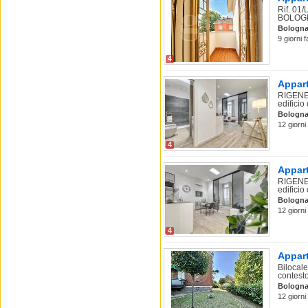
Rif. 0
BOLOGNA
Bologn
9 giorni 
4
Appart
RIGENE
edificio
Bologn
12 giorni
4
Appart
RIGENE
edificio
Bologn
12 giorni
4
Appart
Bilocale
contesto
Bologn
12 giorni