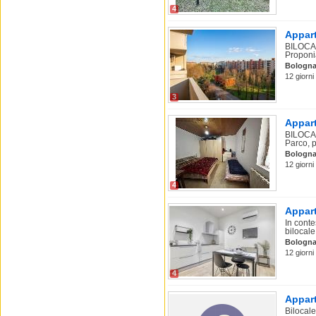
4
Appart
BILOCA
Proponi
Bologn
12 giorni
3
Appart
BILOCAL
Parco, p
Bologn
12 giorni
4
Appart
In conte
bilocale
Bologn
12 giorni
4
Appart
Bilocale