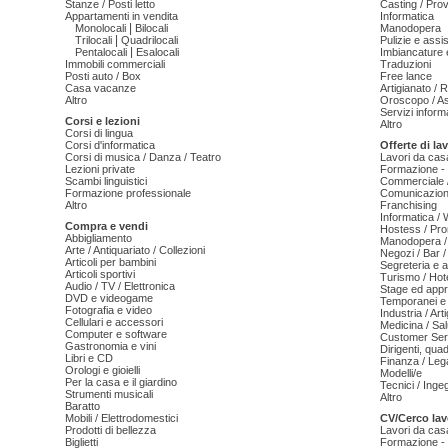
Stanze / Posti letto
Casting / Prov
Appartamenti in vendita
Informatica
|
Monolocali
Bilocali
Manodopera
|
Trilocali
Quadrilocali
Pulizie e ass
|
Pentalocali
Esalocali
Imbiancature e
Immobili commerciali
Traduzioni
Posti auto / Box
Free lance
Casa vacanze
Artigianato / 
Altro
Oroscopo / As
Servizi informa
Corsi e lezioni
Altro
Corsi di lingua
Corsi d'informatica
Offerte di la
Corsi di musica / Danza / Teatro
Lavori da cas
Lezioni private
Formazione - 
Scambi linguistici
Commerciale /
Formazione professionale
Comunicazion
Altro
Franchising
Informatica /
Compra e vendi
Hostess / Pr
Abbigliamento
Manodopera /
Arte / Antiquariato / Collezioni
Negozi / Bar /
Articoli per bambini
Segreteria e 
Articoli sportivi
Turismo / Hot
Audio / TV / Elettronica
Stage ed appr
DVD e videogame
Temporanei e 
Fotografia e video
Industria / Art
Cellulari e accessori
Medicina / Sal
Computer e software
Customer Serv
Gastronomia e vini
Dirigenti, qua
Libri e CD
Finanza / Leg
Orologi e gioielli
Modelli/e
Per la casa e il giardino
Tecnici / Inge
Strumenti musicali
Altro
Baratto
Mobili / Elettrodomestici
CV/Cerco lav
Prodotti di bellezza
Lavori da cas
Biglietti
Formazione - 