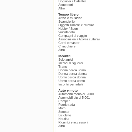
Dogsitter / Catsitter
Accessori
Altro
Tempo libero
Artisti e musicisti
Scambio libri
Oggetti smarriti e ritrovati
Hobby / Sport
Volontariato
Compagni di viaggio
Associazioni / Attività culturali
Corsi e master
Chiacchiere
Altro
Incontri
Solo amici
Incroci di sguardi
Trans
Donna cerca uomo
Donna cerca donna
Uomo cerca donna
Uomo cerca uomo
Incontri per adulti
Auto e moto
Automobili meno di 5.000
Automobili più di 5.001
Camper
Fuoristrada
Moto
Scooter
Biciclette
Nautica
Ricambi e accessori
Altro