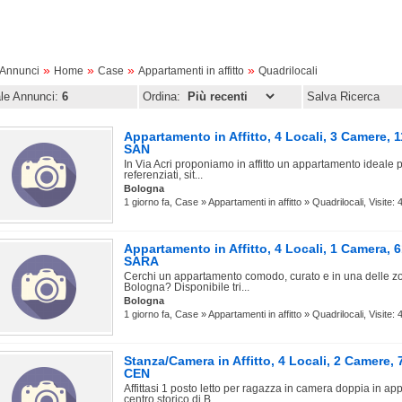
»
»
»
»
oAnnunci
Home
Case
Appartamenti in affitto
Quadrilocali
ale Annunci:
6
Ordina:
Salva Ricerca
Appartamento in Affitto, 4 Locali, 3 Camere
SAN
In Via Acri proponiamo in affitto un appartamento ideale p
referenziati, sit...
Bologna
1 giorno fa, Case » Appartamenti in affitto » Quadrilocali, Visite: 
Appartamento in Affitto, 4 Locali, 1 Camera
SARA
Cerchi un appartamento comodo, curato e in una delle zon
Bologna? Disponibile tri...
Bologna
1 giorno fa, Case » Appartamenti in affitto » Quadrilocali, Visite: 
Stanza/Camera in Affitto, 4 Locali, 2 Camer
CEN
Affittasi 1 posto letto per ragazza in camera doppia in ap
centro storico di B...