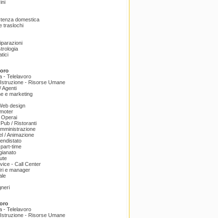
ini
istenza domestica
 traslochi
Riparazioni
trologia
tici
voro
a - Telelavoro
Istruzione - Risorse Umane
 Agenti
e e marketing
 Web design
omoter
 Operai
 Pub / Ristoranti
amministrazione
el / Animazione
endistato
part-time
igianato
ute
ice - Call Center
dri e manager
ale
gneri
oro
a - Telelavoro
Istruzione - Risorse Umane