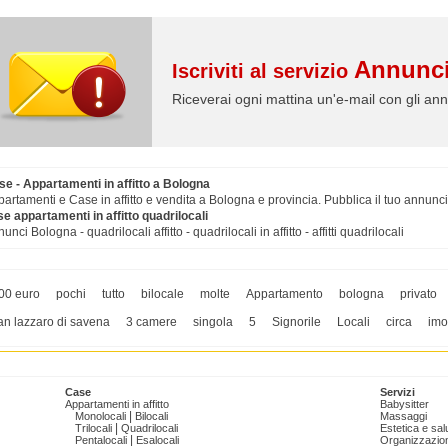
Annunci
Iscriviti al servizio
Riceverai ogni mattina un'e-mail con gli ann
se - Appartamenti in affitto a Bologna
artamenti e Case in affitto e vendita a Bologna e provincia. Pubblica il tuo annunci
e appartamenti in affitto quadrilocali
unci Bologna - quadrilocali affitto - quadrilocali in affitto - affitti quadrilocali
00 euro
pochi
tutto
bilocale
molte
Appartamento
bologna
privato
an lazzaro di savena
3 camere
singola
5
Signorile
Locali
circa
imo
Case
Servizi
Appartamenti in affitto
Babysitter
|
Monolocali
Bilocali
Massaggi
|
Trilocali
Quadrilocali
Estetica e sal
|
Pentalocali
Esalocali
Organizzazion