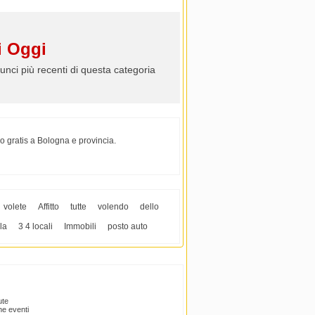
 Oggi
unci più recenti di questa categoria
o gratis a Bologna e provincia.
volete
Affitto
tutte
volendo
dello
la
3 4 locali
Immobili
posto auto
ute
e eventi