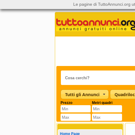
Le pagine di TuttoAnnunci.org ut
Tutti gli Annunci
Quadriloc
Prezzo
Metri quadri
Home Page