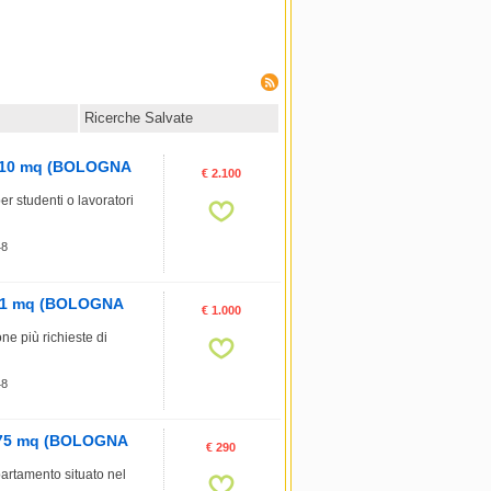
Ricerche Salvate
, 110 mq (BOLOGNA
€ 2.100
er studenti o lavoratori
48
, 61 mq (BOLOGNA
€ 1.000
e più richieste di
48
e, 75 mq (BOLOGNA
€ 290
partamento situato nel