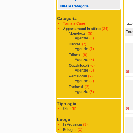
Tutte le Categorie
Categoria
Torna a Case
Tutt
Appartamenti in affitto
(34)
Tot
Monolocali
(8)
Agenzie
(8)
Bilocali
(7)
Agenzie
(7)
Trilocali
(8)
Agenzie
(8)
Quadrilocali
(6)
Agenzie
(6)
0
Pentalocali
(2)
Agenzie
(2)
Esalocali
(3)
Agenzie
(3)
Tipologia
Offro
(6)
0
Luogo
In Provincia
(3)
Bologna
(3)