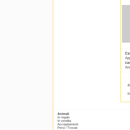
Ca
App
cas
Ann
4
s
Animali
In regalo
In vendita
Accoppiamenti
Persi / Trovati