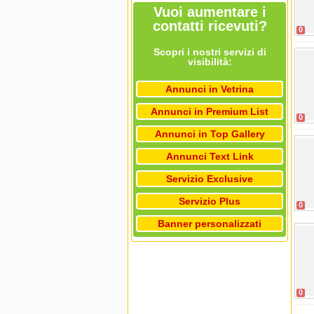
Vuoi aumentare i
contatti ricevuti?
0
Scopri i nostri servizi di
visibilità:
Annunci in Vetrina
Annunci in Premium List
0
Annunci in Top Gallery
Annunci Text Link
Servizio Exclusive
Servizio Plus
0
Banner personalizzati
0