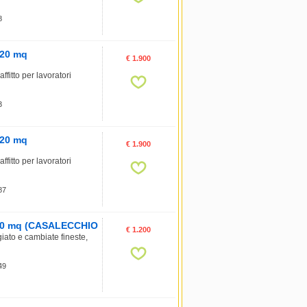
8
120 mq
€ 1.900
fitto per lavoratori
3
120 mq
€ 1.900
fitto per lavoratori
 87
, 90 mq (CASALECCHIO
€ 1.200
giato e cambiate fineste,
 49