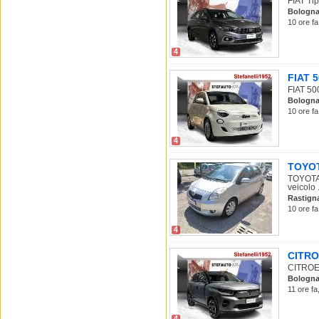
FIAT Tip
Bologn
10 ore fa
4
FIAT 5
FIAT 500
Bologn
10 ore fa
4
TOYOTA
TOYOTA Y
veicolo .
Rastign
10 ore fa
4
CITROE
CITROEN
Bologn
11 ore fa
4