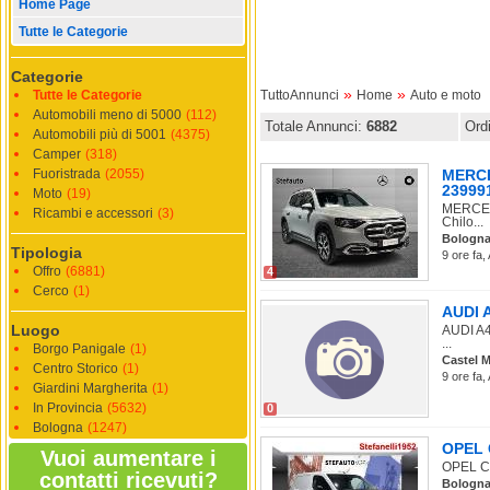
Home Page
Tutte le Categorie
Categorie
»
»
Tutte le Categorie
TuttoAnnunci
Home
Auto e moto
Automobili meno di 5000
(112)
Totale Annunci:
6882
Ord
Automobili più di 5001
(4375)
Camper
(318)
Fuoristrada
(2055)
MERCE
239991
Moto
(19)
MERCEDE
Ricambi e accessori
(3)
Chilo...
Bologn
Tipologia
9 ore fa,
Offro
(6881)
4
Cerco
(1)
AUDI A
Luogo
AUDI A4 
...
Borgo Panigale
(1)
Castel 
Centro Storico
(1)
9 ore fa,
Giardini Margherita
(1)
In Provincia
(5632)
0
Bologna
(1247)
OPEL C
Vuoi aumentare i
OPEL Co
contatti ricevuti?
Bologn