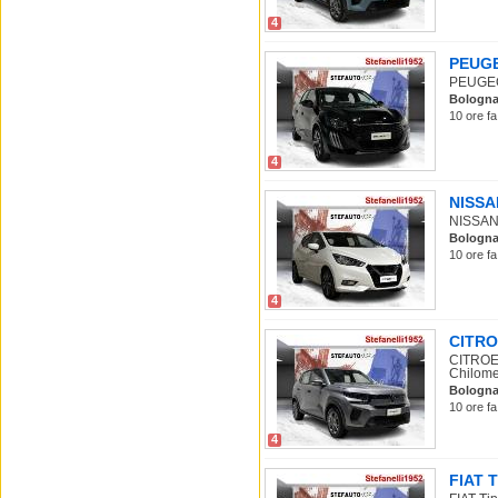
4
PEUGEO
PEUGEOT
Bologn
10 ore fa
4
NISSAN
NISSAN M
Bologn
10 ore fa
4
CITRO
CITROEN
Chilomet
Bologn
10 ore fa
4
FIAT T