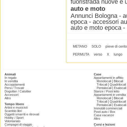
fuoristrada nuove e 
auto e moto
Annunci Bologna - au
epoca - accessori au
auto e moto epoca - 
METANO
SOLO
pieve di cento
PERMUTA
verso
X
lungo
Animali
Case
In regalo
Appartamenti in affitto
|
In vendita
Monolocali
Bilocali
|
Accoppiamenti
Trilocali
Quadrilocali
|
Persi / Trovati
Pentalocali
Esalocali
Dogsitter / Catsitter
Stanze / Posti letto
Accessori
Appartamenti in vendita
|
Altro
Monolocali
Bilocali
|
Trilocali
Quadrilocali
Tempo libero
|
Pentalocali
Esalocali
Artisti e musicisti
Immobili commerciali
Scambio libri
Posti auto / Box
Oggetti smarriti e ritrovati
Casa vacanze
Hobby / Sport
Altro
Volontariato
Compagni di viaggio
Corsi e lezioni