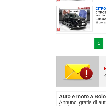
CITROE
CITROEN
veicolo .
Bologn
11 ore fa
4
1
I
R
Auto e moto a Bol
Annunci gratis di aut