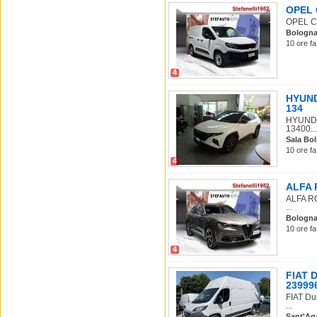
OPEL C
OPEL Co
Bologn
10 ore fa
4
HYUNDA
134
HYUNDAI
13400...
Sala Bo
10 ore f
4
ALFA R
ALFA RO
...
Bologn
10 ore fa
4
FIAT D
23999
FIAT Du
...
Sant'Ag