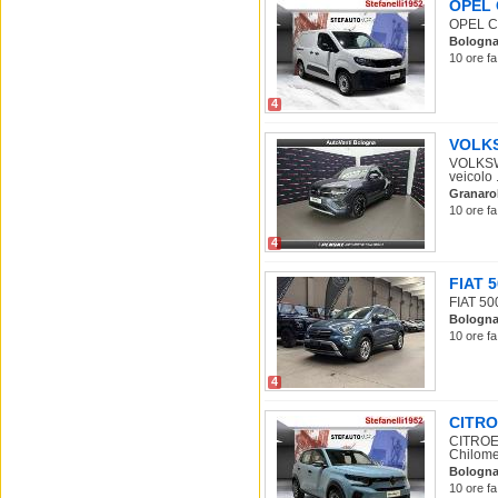
OPEL C
OPEL Co
Bologn
10 ore fa
4
VOLKSW
VOLKSWA
veicolo .
Granarol
10 ore fa
4
FIAT 5
FIAT 500
Bologn
10 ore f
4
CITRO
CITROEN
Chilomet
Bologn
10 ore fa