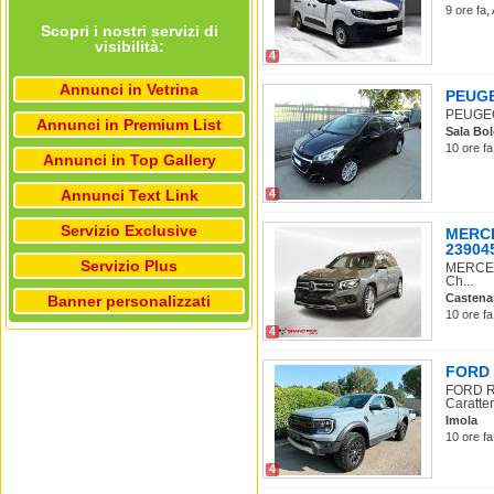
9 ore fa,
Scopri i nostri servizi di
visibilità:
4
Annunci in Vetrina
PEUGEO
PEUGEOT 
Annunci in Premium List
Sala Bo
10 ore fa
Annunci in Top Gallery
Annunci Text Link
4
Servizio Exclusive
MERCE
23904
Servizio Plus
MERCEDE
Ch...
Castena
Banner personalizzati
10 ore f
4
FORD 
FORD Ra
Caratter
Imola
10 ore f
4