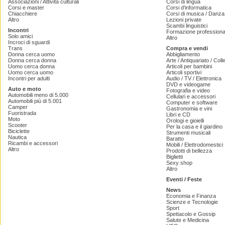
Associazioni / Attività culturali
Corsi di lingua
Corsi e master
Corsi d'informatica
Chiacchiere
Corsi di musica / Danza 
Altro
Lezioni private
Scambi linguistici
Incontri
Formazione professiona
Solo amici
Altro
Incroci di sguardi
Trans
Compra e vendi
Donna cerca uomo
Abbigliamento
Donna cerca donna
Arte / Antiquariato / Coll
Uomo cerca donna
Articoli per bambini
Uomo cerca uomo
Articoli sportivi
Incontri per adulti
Audio / TV / Elettronica
DVD e videogame
Auto e moto
Fotografia e video
Automobili meno di 5.000
Cellulari e accessori
Automobili più di 5.001
Computer e software
Camper
Gastronomia e vini
Fuoristrada
Libri e CD
Moto
Orologi e gioielli
Scooter
Per la casa e il giardino
Biciclette
Strumenti musicali
Nautica
Baratto
Ricambi e accessori
Mobili / Elettrodomestici
Altro
Prodotti di bellezza
Biglietti
Sexy shop
Altro
Eventi / Feste
News
Economia e Finanza
Scienze e Tecnologie
Sport
Spettacolo e Gossip
Salute e Medicina