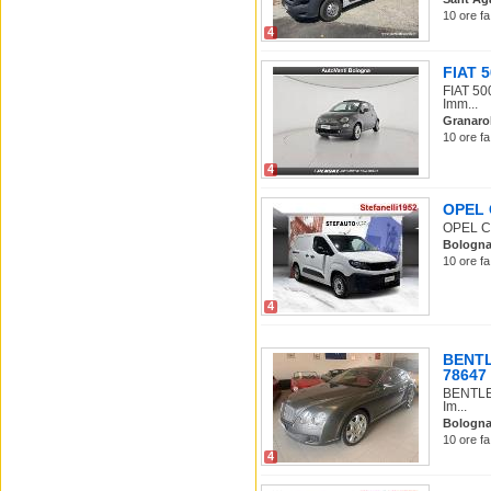
10 ore fa
4
FIAT 5
FIAT 50
Imm...
Granarol
10 ore fa
4
OPEL C
OPEL Co
Bologn
10 ore fa
4
BENTLE
78647
BENTLEY
Im...
Bologn
10 ore fa
4