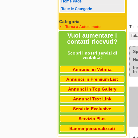
Home Page
Tutte le Categorie
Categoria
Torna a Auto e moto
Tutt
Vuoi aumentare i
Tot
contatti ricevuti?
Sp
Scopri i nostri servizi di
visibilità:
No
In
Annunci in Vetrina
In
Annunci in Premium List
Annunci in Top Gallery
Annunci Text Link
Servizio Exclusive
Servizio Plus
Banner personalizzati