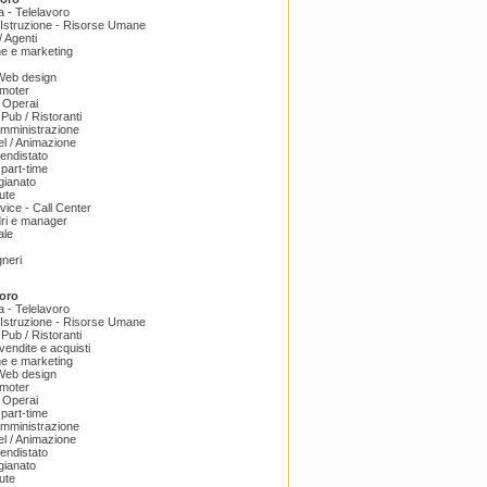
a - Telelavoro
Istruzione - Risorse Umane
 Agenti
e e marketing
 Web design
omoter
 Operai
 Pub / Ristoranti
amministrazione
el / Animazione
endistato
part-time
igianato
ute
ice - Call Center
dri e manager
ale
gneri
oro
a - Telelavoro
Istruzione - Risorse Umane
 Pub / Ristoranti
endite e acquisti
e e marketing
 Web design
omoter
 Operai
part-time
amministrazione
el / Animazione
endistato
igianato
ute