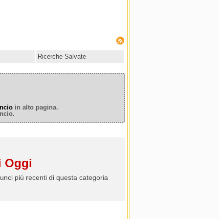
Ricerche Salvate
ncio
in alto pagina.
ncio.
 Oggi
unci più recenti di questa categoria