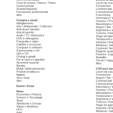
Corsi di musica / Danza / Teatro
Lavori da cas
Lezioni private
Formazione - 
Scambi linguistici
Commerciale /
Formazione professionale
Comunicazion
Altro
Franchising
Informatica /
Compra e vendi
Hostess / Pr
Abbigliamento
Manodopera /
Arte / Antiquariato / Collezioni
Negozi / Bar /
Articoli per bambini
Segreteria e 
Articoli sportivi
Turismo / Hot
Audio / TV / Elettronica
Stage ed appr
DVD e videogame
Temporanei e 
Fotografia e video
Industria / Art
Cellulari e accessori
Medicina / Sal
Computer e software
Customer Serv
Gastronomia e vini
Dirigenti, qua
Libri e CD
Finanza / Leg
Orologi e gioielli
Modelli/e
Per la casa e il giardino
Tecnici / Inge
Strumenti musicali
Altro
Baratto
Mobili / Elettrodomestici
CV/Cerco lav
Prodotti di bellezza
Lavori da cas
Biglietti
Formazione - 
Sexy shop
Negozi / Bar /
Altro
Commerciale v
Comunicazion
Eventi / Feste
Informatica /
Hostess / Pr
News
Manodopera /
Economia e Finanza
Temporanei e 
Scienze e Tecnologie
Segreteria e 
Sport
Turismo / Hot
Spettacolo e Gossip
Stage ed appr
Salute e Medicina
Industria / Art
UFO
Medicina / Sal
Italia