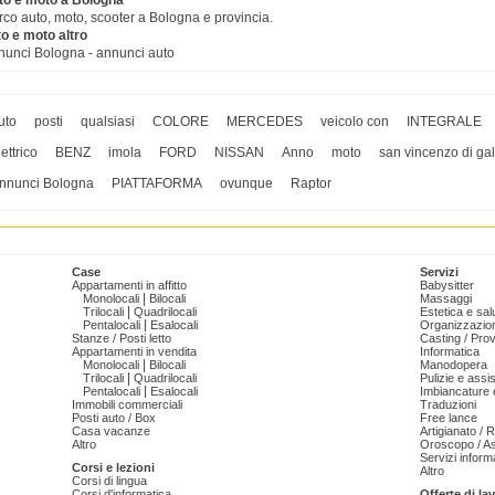
to e moto a Bologna
co auto, moto, scooter a Bologna e provincia.
o e moto altro
nunci Bologna - annunci auto
uto
posti
qualsiasi
COLORE
MERCEDES
veicolo con
INTEGRALE
lettrico
BENZ
imola
FORD
NISSAN
Anno
moto
san vincenzo di gal
nnunci Bologna
PIATTAFORMA
ovunque
Raptor
Case
Servizi
Appartamenti in affitto
Babysitter
|
Monolocali
Bilocali
Massaggi
|
Trilocali
Quadrilocali
Estetica e sal
|
Pentalocali
Esalocali
Organizzazion
Stanze / Posti letto
Casting / Prov
Appartamenti in vendita
Informatica
|
Monolocali
Bilocali
Manodopera
|
Trilocali
Quadrilocali
Pulizie e ass
|
Pentalocali
Esalocali
Imbiancature e
Immobili commerciali
Traduzioni
Posti auto / Box
Free lance
Casa vacanze
Artigianato / 
Altro
Oroscopo / As
Servizi informa
Corsi e lezioni
Altro
Corsi di lingua
Corsi d'informatica
Offerte di la