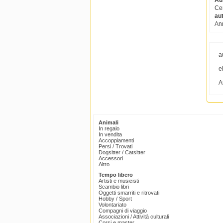
Au
Cer
aut
An
a
e
A
Animali
In regalo
In vendita
Accoppiamenti
Persi / Trovati
Dogsitter / Catsitter
Accessori
Altro
Tempo libero
Artisti e musicisti
Scambio libri
Oggetti smarriti e ritrovati
Hobby / Sport
Volontariato
Compagni di viaggio
Associazioni / Attività culturali
Corsi e master