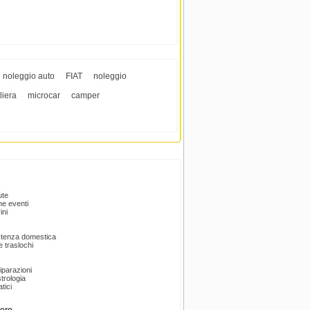
noleggio auto
FIAT
noleggio
liera
microcar
camper
ute
e eventi
ini
istenza domestica
 traslochi
Riparazioni
trologia
tici
voro