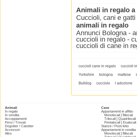
Animali in regalo 
Cuccioli, cani e gatt
animali in regalo
Annunci Bologna - ani
cuccioli in regalo - c
cuccioli di cane in r
cuccioli cane in regalo
cuccioli i
Yorkshire
bologna
maltese
Bulldog
cucciolo
l adozione
Animali
Case
In regalo
Appartamenti in affitto
|
In vendita
Monolocali
Bilocali
|
Accoppiamenti
Trilocali
Quadrilocali
|
Persi / Trovati
Pentalocali
Esalocali
Dogsitter / Catsitter
Stanze / Posti letto
Accessori
Appartamenti in vendita
|
Altro
Monolocali
Bilocali