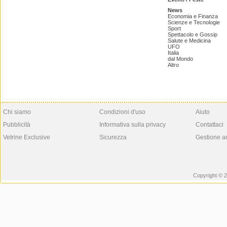
News
Economia e Finanza
Scienze e Tecnologie
Sport
Spettacolo e Gossip
Salute e Medicina
UFO
Italia
dal Mondo
Altro
Chi siamo
Condizioni d'uso
Aiuto
Pubblicità
Informativa sulla privacy
Contattaci
Vetrine Exclusive
Sicurezza
Gestione a
Copyright © 