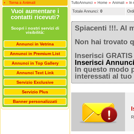
»
»
»
Torna a Animali
TuttoAnnunci
Home
Animali
In 
Vuoi aumentare i
Totale Annunci:
0
Ord
contatti ricevuti?
Spiacenti !!!. A
Scopri i nostri servizi di
visibilità:
Non hai trovato q
Annunci in Vetrina
Annunci in Premium List
Inserisci GRATIS 
Inserisci Annunc
Annunci in Top Gallery
In questo modo po
Annunci Text Link
interessati al tu
Servizio Exclusive
Servizio Plus
Banner personalizzati
I
R