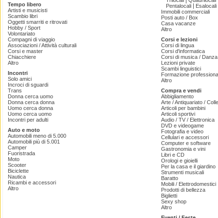
|
Trilocali
Quadrilocali
Tempo libero
|
Pentalocali
Esalocali
Artisti e musicisti
Immobili commerciali
Scambio libri
Posti auto / Box
Oggetti smarriti e ritrovati
Casa vacanze
Hobby / Sport
Altro
Volontariato
Compagni di viaggio
Corsi e lezioni
Associazioni / Attività culturali
Corsi di lingua
Corsi e master
Corsi d'informatica
Chiacchiere
Corsi di musica / Danza 
Altro
Lezioni private
Scambi linguistici
Incontri
Formazione professiona
Solo amici
Altro
Incroci di sguardi
Trans
Compra e vendi
Donna cerca uomo
Abbigliamento
Donna cerca donna
Arte / Antiquariato / Coll
Uomo cerca donna
Articoli per bambini
Uomo cerca uomo
Articoli sportivi
Incontri per adulti
Audio / TV / Elettronica
DVD e videogame
Auto e moto
Fotografia e video
Automobili meno di 5.000
Cellulari e accessori
Automobili più di 5.001
Computer e software
Camper
Gastronomia e vini
Fuoristrada
Libri e CD
Moto
Orologi e gioielli
Scooter
Per la casa e il giardino
Biciclette
Strumenti musicali
Nautica
Baratto
Ricambi e accessori
Mobili / Elettrodomestici
Altro
Prodotti di bellezza
Biglietti
Sexy shop
Altro
Eventi / Feste