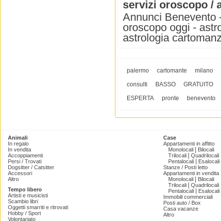
servizi oroscopo / 
Annunci Benevento - 
oroscopo oggi - astr
astrologia cartomanz
palermo
cartomante
milano
consulti
BASSO
GRATUITO
ESPERTA
pronte
benevento
Animali
Case
In regalo
Appartamenti in affitto
|
In vendita
Monolocali
Bilocali
|
Accoppiamenti
Trilocali
Quadrilocali
|
Persi / Trovati
Pentalocali
Esalocali
Dogsitter / Catsitter
Stanze / Posti letto
Accessori
Appartamenti in vendita
|
Altro
Monolocali
Bilocali
|
Trilocali
Quadrilocali
Tempo libero
|
Pentalocali
Esalocali
Artisti e musicisti
Immobili commerciali
Scambio libri
Posti auto / Box
Oggetti smarriti e ritrovati
Casa vacanze
Hobby / Sport
Altro
Volontariato