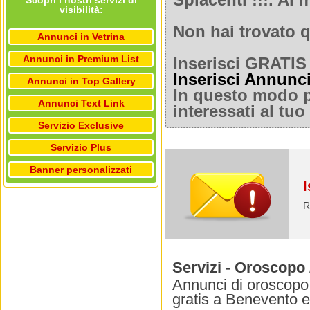
Spiacenti !!!. A
Scopri i nostri servizi di
visibilità:
Non hai trovato q
Annunci in Vetrina
Annunci in Premium List
Inserisci GRATIS 
Inserisci Annunc
Annunci in Top Gallery
In questo modo po
Annunci Text Link
interessati al tu
Servizio Exclusive
Servizio Plus
Banner personalizzati
I
R
Servizi - Oroscopo 
Annunci di oroscopo 
gratis a Benevento e