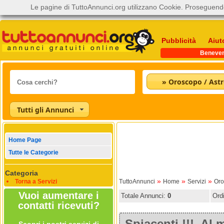
Le pagine di TuttoAnnunci.org utilizzano Cookie. Proseguendo
Pubblicità
Aiut
Beneve
» Oroscopo / Astr
Tutti gli Annunci
Home Page
Tutte le Categorie
Categoria
»
»
»
Torna a Servizi
TuttoAnnunci
Home
Servizi
Oro
Vuoi aumentare i
Totale Annunci:
0
Ord
contatti ricevuti?