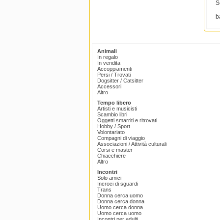
S
b
Animali
In regalo
In vendita
Accoppiamenti
Persi / Trovati
Dogsitter / Catsitter
Accessori
Altro
Tempo libero
Artisti e musicisti
Scambio libri
Oggetti smarriti e ritrovati
Hobby / Sport
Volontariato
Compagni di viaggio
Associazioni / Attività culturali
Corsi e master
Chiacchiere
Altro
Incontri
Solo amici
Incroci di sguardi
Trans
Donna cerca uomo
Donna cerca donna
Uomo cerca donna
Uomo cerca uomo
Incontri per adulti