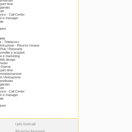
endistato
part-time
igianato
ute
ice - Call Center
dri e manager
ale
gneri
oro
a - Telelavoro
Istruzione - Risorse Umane
 Pub / Ristoranti
endite e acquisti
e e marketing
 Web design
omoter
 Operai
part-time
amministrazione
el / Animazione
endistato
igianato
ute
ice - Call Center
dri e manager
ale
gneri
I più ricercati
Ricerche frequenti