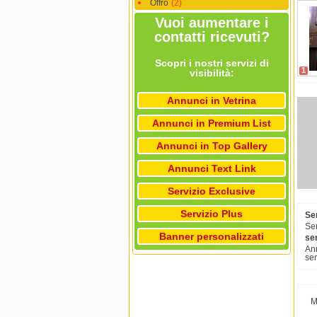
Offro
(2)
Vuoi aumentare i
contatti ricevuti?
Scopri i nostri servizi di
1
visibilità:
Annunci in Vetrina
Annunci in Premium List
Annunci in Top Gallery
Annunci Text Link
Servizio Exclusive
Servizio Plus
Se
Ser
Banner personalizzati
ser
Ann
ser
M