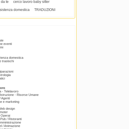
i da te
cerco lavoro baby sitter
ssistenza domestica
TRADUZIONI
ute
e eventi
ini
istenza domestica
 traslochi
Riparazioni
trologia
tici
voro
a - Telelavoro
Istruzione - Risorse Umane
 Agenti
e e marketing
 Web design
omoter
 Operai
 Pub / Ristoranti
amministrazione
el / Animazione