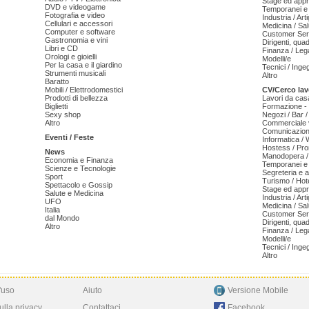
Stage ed appr
DVD e videogame
Temporanei e 
Fotografia e video
Industria / Art
Cellulari e accessori
Medicina / Sal
Computer e software
Customer Serv
Gastronomia e vini
Dirigenti, qua
Libri e CD
Finanza / Leg
Orologi e gioielli
Modelli/e
Per la casa e il giardino
Tecnici / Inge
Strumenti musicali
Altro
Baratto
Mobili / Elettrodomestici
CV/Cerco lav
Prodotti di bellezza
Lavori da cas
Biglietti
Formazione - 
Sexy shop
Negozi / Bar /
Altro
Commerciale v
Comunicazion
Eventi / Feste
Informatica /
Hostess / Pr
News
Manodopera /
Economia e Finanza
Temporanei e 
Scienze e Tecnologie
Segreteria e 
Sport
Turismo / Hot
Spettacolo e Gossip
Stage ed appr
Salute e Medicina
Industria / Art
UFO
Medicina / Sal
Italia
Customer Serv
dal Mondo
Dirigenti, qua
Altro
Finanza / Leg
Modelli/e
Tecnici / Inge
Altro
'uso
Aiuto
Versione Mobile
ulla privacy
Contattaci
Facebook