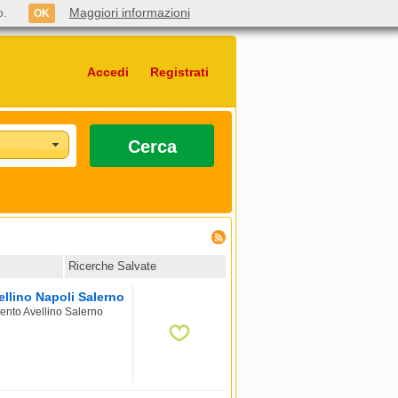
o.
Maggiori informazioni
OK
Accedi
Registrati
Cerca
Ricerche Salvate
llino Napoli Salerno
ento Avellino Salerno