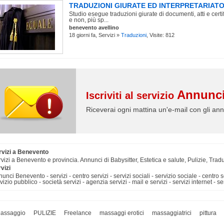
TRADUZIONI GIURATE ED INTERPRETARIATO
Studio esegue traduzioni giurate di documenti, atti e cert
e non, più sp...
benevento avellino
18 giorni fa, Servizi »
Traduzioni
, Visite: 812
Annunci
Iscriviti al servizio
Riceverai ogni mattina un'e-mail con gli ann
rvizi a Benevento
vizi a Benevento e provincia. Annunci di Babysitter, Estetica e salute, Pulizie, Tradu
vizi
unci Benevento - servizi - centro servizi - servizi sociali - servizio sociale - centro se
vizio pubblico - società servizi - agenzia servizi - mail e servizi - servizi internet - se
assaggio
PULIZIE
Freelance
massaggi erotici
massaggiatrici
pittura