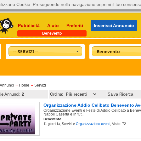
ilizzano Cookie. Proseguendo nella navigazione esprimi il tuo consens
Pubblicità
Aiuto
Preferiti
Inserisci Annuncio
Benevento
-- SERVIZI --
Benevento
»
»
oAnnunci
Home
Servizi
ale Annunci:
2
Ordina:
Salva Ricerca
Organizzazione Addio Celibato Benevento Ave
Organizzazione Eventi e Feste di Addio Celibato a Benev
Napoli Caserta e in tut...
Benevento
11 giorni fa, Servizi »
Organizzazione eventi
, Visite: 72