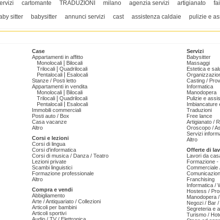
ervizi
cartomante
TRADUZIONI
milano
agenzia servizi
artigianato
fa
aby sitter
babysitter
annunci servizi
cast
assistenza caldaie
pulizie e a
Case
Servizi
Appartamenti in affitto
Babysitter
|
Monolocali
Bilocali
Massaggi
|
Trilocali
Quadrilocali
Estetica e sal
|
Pentalocali
Esalocali
Organizzazion
Stanze / Posti letto
Casting / Prov
Appartamenti in vendita
Informatica
|
Monolocali
Bilocali
Manodopera
|
Trilocali
Quadrilocali
Pulizie e ass
|
Pentalocali
Esalocali
Imbiancature e
Immobili commerciali
Traduzioni
Posti auto / Box
Free lance
Casa vacanze
Artigianato / 
Altro
Oroscopo / As
Servizi informa
Corsi e lezioni
Altro
Corsi di lingua
Corsi d'informatica
Offerte di la
Corsi di musica / Danza / Teatro
Lavori da cas
Lezioni private
Formazione - 
Scambi linguistici
Commerciale /
Formazione professionale
Comunicazion
Altro
Franchising
Informatica /
Compra e vendi
Hostess / Pr
Abbigliamento
Manodopera /
Arte / Antiquariato / Collezioni
Negozi / Bar /
Articoli per bambini
Segreteria e 
Articoli sportivi
Turismo / Hot
Audio / TV / Elettronica