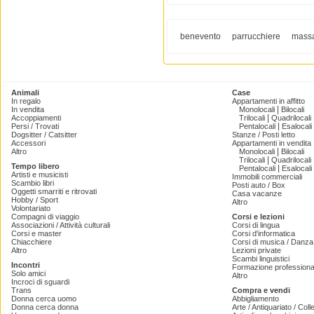
benevento
parrucchiere
massa
Animali
Case
In regalo
Appartamenti in affitto
|
In vendita
Monolocali
Bilocali
|
Accoppiamenti
Trilocali
Quadrilocali
|
Persi / Trovati
Pentalocali
Esalocali
Dogsitter / Catsitter
Stanze / Posti letto
Accessori
Appartamenti in vendita
|
Altro
Monolocali
Bilocali
|
Trilocali
Quadrilocali
Tempo libero
|
Pentalocali
Esalocali
Artisti e musicisti
Immobili commerciali
Scambio libri
Posti auto / Box
Oggetti smarriti e ritrovati
Casa vacanze
Hobby / Sport
Altro
Volontariato
Compagni di viaggio
Corsi e lezioni
Associazioni / Attività culturali
Corsi di lingua
Corsi e master
Corsi d'informatica
Chiacchiere
Corsi di musica / Danza 
Altro
Lezioni private
Scambi linguistici
Incontri
Formazione professiona
Solo amici
Altro
Incroci di sguardi
Trans
Compra e vendi
Donna cerca uomo
Abbigliamento
Donna cerca donna
Arte / Antiquariato / Coll