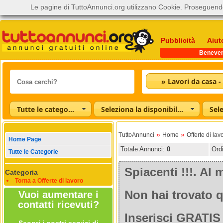
Le pagine di TuttoAnnunci.org utilizzano Cookie. Proseguendo
Pubblicità
Aiut
Beneve
Tutte le categorie
Seleziona la disponibilità
»
»
TuttoAnnunci
Home
Offerte di lav
Home Page
Totale Annunci:
0
Ord
Tutte le Categorie
Spiacenti !!!. A
Categoria
Torna a Offerte di lavoro
Non hai trovato q
Vuoi aumentare i
contatti ricevuti?
Inserisci GRATIS 