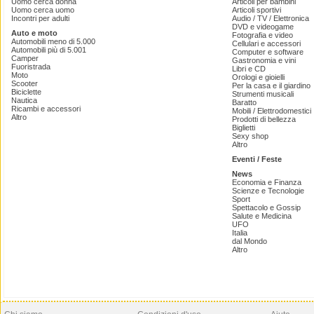
Uomo cerca donna
Articoli per bambini
Uomo cerca uomo
Articoli sportivi
Incontri per adulti
Audio / TV / Elettronica
DVD e videogame
Auto e moto
Fotografia e video
Automobili meno di 5.000
Cellulari e accessori
Automobili più di 5.001
Computer e software
Camper
Gastronomia e vini
Fuoristrada
Libri e CD
Moto
Orologi e gioielli
Scooter
Per la casa e il giardino
Biciclette
Strumenti musicali
Nautica
Baratto
Ricambi e accessori
Mobili / Elettrodomestici
Altro
Prodotti di bellezza
Biglietti
Sexy shop
Altro
Eventi / Feste
News
Economia e Finanza
Scienze e Tecnologie
Sport
Spettacolo e Gossip
Salute e Medicina
UFO
Italia
dal Mondo
Altro