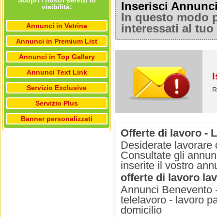
Scopri i nostri servizi di
Inserisci Annunc
visibilità:
In questo modo po
Annunci in Vetrina
interessati al tu
Annunci in Premium List
Annunci in Top Gallery
Annunci Text Link
I
Servizio Exclusive
R
Servizio Plus
Banner personalizzati
Offerte di lavoro -
Desiderate lavorare 
Consultate gli annunc
inserite il vostro an
offerte di lavoro la
Annunci Benevento - l
telelavoro - lavoro p
domicilio