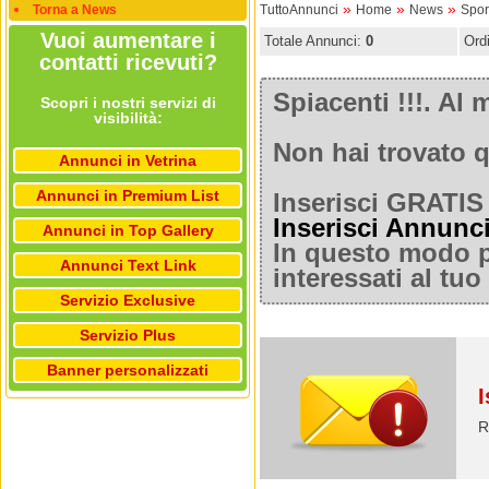
»
»
»
Torna a News
TuttoAnnunci
Home
News
Spor
Vuoi aumentare i
Totale Annunci:
0
Ord
contatti ricevuti?
Spiacenti !!!. A
Scopri i nostri servizi di
visibilità:
Non hai trovato q
Annunci in Vetrina
Annunci in Premium List
Inserisci GRATIS 
Inserisci Annunc
Annunci in Top Gallery
In questo modo po
Annunci Text Link
interessati al tu
Servizio Exclusive
Servizio Plus
Banner personalizzati
I
R