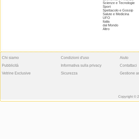
Scienze e Tecnologie
Sport
Spettacolo e Gossip
Salute e Medicina
UFO
Italia
dal Mondo
Altro
Chi siamo
Condizioni d'uso
Aiuto
Pubblicità
Informativa sulla privacy
Contattaci
Vetrine Exclusive
Sicurezza
Gestione a
Copyright © 