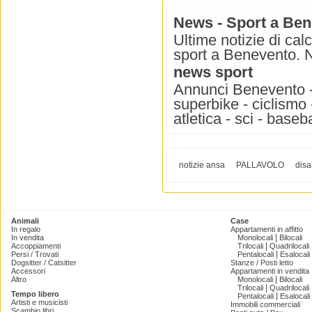
News - Sport a Be
Ultime notizie di cal
sport a Benevento. No
news sport
Annunci Benevento - 
superbike - ciclismo -
atletica - sci - base
notizie ansa
PALLAVOLO
disa
Animali
Case
In regalo
Appartamenti in affitto
|
In vendita
Monolocali
Bilocali
|
Accoppiamenti
Trilocali
Quadrilocali
|
Persi / Trovati
Pentalocali
Esalocali
Dogsitter / Catsitter
Stanze / Posti letto
Accessori
Appartamenti in vendita
|
Altro
Monolocali
Bilocali
|
Trilocali
Quadrilocali
Tempo libero
|
Pentalocali
Esalocali
Artisti e musicisti
Immobili commerciali
Scambio libri