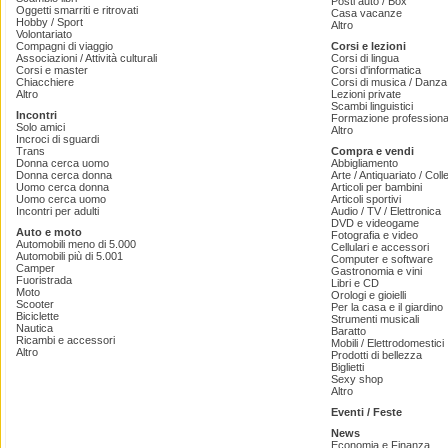
Posti auto / Box
Oggetti smarriti e ritrovati
Casa vacanze
Hobby / Sport
Altro
Volontariato
Compagni di viaggio
Corsi e lezioni
Associazioni / Attività culturali
Corsi di lingua
Corsi e master
Corsi d'informatica
Chiacchiere
Corsi di musica / Danza 
Altro
Lezioni private
Scambi linguistici
Incontri
Formazione professiona
Solo amici
Altro
Incroci di sguardi
Trans
Compra e vendi
Donna cerca uomo
Abbigliamento
Donna cerca donna
Arte / Antiquariato / Coll
Uomo cerca donna
Articoli per bambini
Uomo cerca uomo
Articoli sportivi
Incontri per adulti
Audio / TV / Elettronica
DVD e videogame
Auto e moto
Fotografia e video
Automobili meno di 5.000
Cellulari e accessori
Automobili più di 5.001
Computer e software
Camper
Gastronomia e vini
Fuoristrada
Libri e CD
Moto
Orologi e gioielli
Scooter
Per la casa e il giardino
Biciclette
Strumenti musicali
Nautica
Baratto
Ricambi e accessori
Mobili / Elettrodomestici
Altro
Prodotti di bellezza
Biglietti
Sexy shop
Altro
Eventi / Feste
News
Economia e Finanza