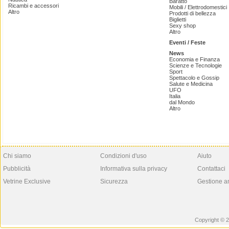
Baratto
Ricambi e accessori
Mobili / Elettrodomestici
Altro
Prodotti di bellezza
Biglietti
Sexy shop
Altro
Eventi / Feste
News
Economia e Finanza
Scienze e Tecnologie
Sport
Spettacolo e Gossip
Salute e Medicina
UFO
Italia
dal Mondo
Altro
Chi siamo
Condizioni d'uso
Aiuto
Pubblicità
Informativa sulla privacy
Contattaci
Vetrine Exclusive
Sicurezza
Gestione a
Copyright © 