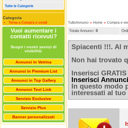
Tutte le Categorie
Categoria
»
»
Torna a Compra e vendi
TuttoAnnunci
Home
Compra e ve
Vuoi aumentare i
Totale Annunci:
0
Ord
contatti ricevuti?
Spiacenti !!!. A
Scopri i nostri servizi di
visibilità:
Non hai trovato q
Annunci in Vetrina
Annunci in Premium List
Inserisci GRATIS 
Inserisci Annunc
Annunci in Top Gallery
In questo modo po
Annunci Text Link
interessati al tu
Servizio Exclusive
Servizio Plus
Banner personalizzati
I