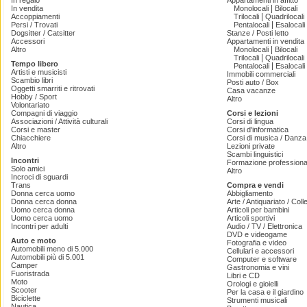
In regalo
Appartamenti in affitto
|
In vendita
Monolocali
Bilocali
|
Accoppiamenti
Trilocali
Quadrilocali
|
Persi / Trovati
Pentalocali
Esalocali
Dogsitter / Catsitter
Stanze / Posti letto
Accessori
Appartamenti in vendita
|
Altro
Monolocali
Bilocali
|
Trilocali
Quadrilocali
Tempo libero
|
Pentalocali
Esalocali
Artisti e musicisti
Immobili commerciali
Scambio libri
Posti auto / Box
Oggetti smarriti e ritrovati
Casa vacanze
Hobby / Sport
Altro
Volontariato
Compagni di viaggio
Corsi e lezioni
Associazioni / Attività culturali
Corsi di lingua
Corsi e master
Corsi d'informatica
Chiacchiere
Corsi di musica / Danza 
Altro
Lezioni private
Scambi linguistici
Incontri
Formazione professiona
Solo amici
Altro
Incroci di sguardi
Trans
Compra e vendi
Donna cerca uomo
Abbigliamento
Donna cerca donna
Arte / Antiquariato / Coll
Uomo cerca donna
Articoli per bambini
Uomo cerca uomo
Articoli sportivi
Incontri per adulti
Audio / TV / Elettronica
DVD e videogame
Auto e moto
Fotografia e video
Automobili meno di 5.000
Cellulari e accessori
Automobili più di 5.001
Computer e software
Camper
Gastronomia e vini
Fuoristrada
Libri e CD
Moto
Orologi e gioielli
Scooter
Per la casa e il giardino
Biciclette
Strumenti musicali
Nautica