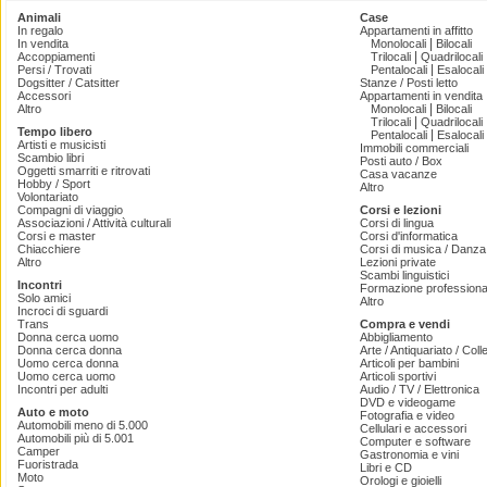
Animali
Case
In regalo
Appartamenti in affitto
|
In vendita
Monolocali
Bilocali
|
Accoppiamenti
Trilocali
Quadrilocali
|
Persi / Trovati
Pentalocali
Esalocali
Dogsitter / Catsitter
Stanze / Posti letto
Accessori
Appartamenti in vendita
|
Altro
Monolocali
Bilocali
|
Trilocali
Quadrilocali
Tempo libero
|
Pentalocali
Esalocali
Artisti e musicisti
Immobili commerciali
Scambio libri
Posti auto / Box
Oggetti smarriti e ritrovati
Casa vacanze
Hobby / Sport
Altro
Volontariato
Compagni di viaggio
Corsi e lezioni
Associazioni / Attività culturali
Corsi di lingua
Corsi e master
Corsi d'informatica
Chiacchiere
Corsi di musica / Danza 
Altro
Lezioni private
Scambi linguistici
Incontri
Formazione professiona
Solo amici
Altro
Incroci di sguardi
Trans
Compra e vendi
Donna cerca uomo
Abbigliamento
Donna cerca donna
Arte / Antiquariato / Coll
Uomo cerca donna
Articoli per bambini
Uomo cerca uomo
Articoli sportivi
Incontri per adulti
Audio / TV / Elettronica
DVD e videogame
Auto e moto
Fotografia e video
Automobili meno di 5.000
Cellulari e accessori
Automobili più di 5.001
Computer e software
Camper
Gastronomia e vini
Fuoristrada
Libri e CD
Moto
Orologi e gioielli