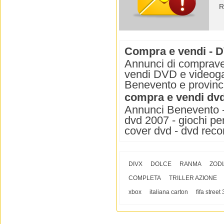
R
Compra e vendi - 
Annunci di comprave
vendi DVD e videoga
Benevento e provinc
compra e vendi dv
Annunci Benevento - 
dvd 2007 - giochi per
cover dvd - dvd recor
DIVX
DOLCE
RANMA
ZOD
COMPLETA
TRILLER AZIONE
xbox
italiana carton
fifa street