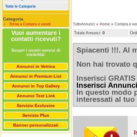
Tutte le Categorie
Categoria
»
»
Torna a Compra e vendi
TuttoAnnunci
Home
Compra e ve
Vuoi aumentare i
Totale Annunci:
0
Ord
contatti ricevuti?
Spiacenti !!!. A
Scopri i nostri servizi di
visibilità:
Non hai trovato q
Annunci in Vetrina
Annunci in Premium List
Inserisci GRATIS 
Inserisci Annunc
Annunci in Top Gallery
In questo modo po
Annunci Text Link
interessati al tu
Servizio Exclusive
Servizio Plus
Banner personalizzati
I