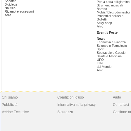
Scooter
Per la casa e il giardino
Biciclette
Strumenti musicali
Nautica
Baratto
Ricambi e accessori
Mobili / Elettrodomestici
Altro
Prodotti di bellezza
Biglietti
Sexy shop
Altro
Eventi / Feste
News
Economia e Finanza
Scienze e Tecnologie
Sport
Spettacolo e Gossip
Salute e Medicina
UFO
Italia
dal Mondo
Altro
Chi siamo
Condizioni d'uso
Aiuto
Pubblicità
Informativa sulla privacy
Contattaci
Vetrine Exclusive
Sicurezza
Gestione a