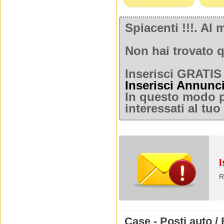
Spiacenti !!!. A
Non hai trovato q
Inserisci GRATIS 
Inserisci Annunc
In questo modo po
interessati al tu
I
R
Case - Posti auto 