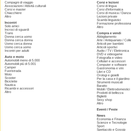
Compagni di viaggio
Corsi e lezioni
Associazioni / Attività culturali
Corsi di lingua
Corsi e master
Corsi d'informatica
Chiacchiere
Corsi di musica / Danza 
Altro
Lezioni private
Scambi linguistici
Incontri
Formazione professiona
Solo amici
Altro
Incroci di sguardi
Trans
Compra e vendi
Donna cerca uomo
Abbigliamento
Donna cerca donna
Arte / Antiquariato / Coll
Uomo cerca donna
Articoli per bambini
Uomo cerca uomo
Articoli sportivi
Incontri per adulti
Audio / TV / Elettronica
DVD e videogame
Auto e moto
Fotografia e video
Automobili meno di 5.000
Cellulari e accessori
Automobili più di 5.001
Computer e software
Camper
Gastronomia e vini
Fuoristrada
Libri e CD
Moto
Orologi e gioielli
Scooter
Per la casa e il giardino
Biciclette
Strumenti musicali
Nautica
Baratto
Ricambi e accessori
Mobili / Elettrodomestici
Altro
Prodotti di bellezza
Biglietti
Sexy shop
Altro
Eventi / Feste
News
Economia e Finanza
Scienze e Tecnologie
Sport
Spettacolo e Gossip