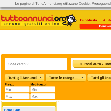
Le pagine di TuttoAnnunci.org utilizzano Cookie. Proseguendo
Pubblicità
Aiut
Beneve
» Posti auto / Box
Tutti gli Annunci
Tutte le categorie
Tutti gli Ins
Prezzo
Metri quadri
Home Page