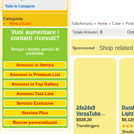
Tutte le Categorie
Categoria
»
»
»
Torna a Case
TuttoAnnunci
Home
Case
Posti
Vuoi aumentare i
Totale Annunci:
0
Ord
contatti ricevuti?
Scopri i nostri servizi di
visibilità:
Annunci in Vetrina
Annunci in Premium List
Annunci in Top Gallery
Annunci Text Link
Servizio Exclusive
Servizio Plus
Banner personalizzati