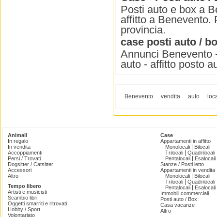
Posti auto e box a B
affitto a Benevento.
provincia.
case posti auto / b
Annunci Benevento - 
auto - affitto posto a
Benevento
vendita
auto
loc
Animali
Case
In regalo
Appartamenti in affitto
|
In vendita
Monolocali
Bilocali
|
Accoppiamenti
Trilocali
Quadrilocali
|
Persi / Trovati
Pentalocali
Esalocali
Dogsitter / Catsitter
Stanze / Posti letto
Accessori
Appartamenti in vendita
|
Altro
Monolocali
Bilocali
|
Trilocali
Quadrilocali
Tempo libero
|
Pentalocali
Esalocali
Artisti e musicisti
Immobili commerciali
Scambio libri
Posti auto / Box
Oggetti smarriti e ritrovati
Casa vacanze
Hobby / Sport
Altro
Volontariato