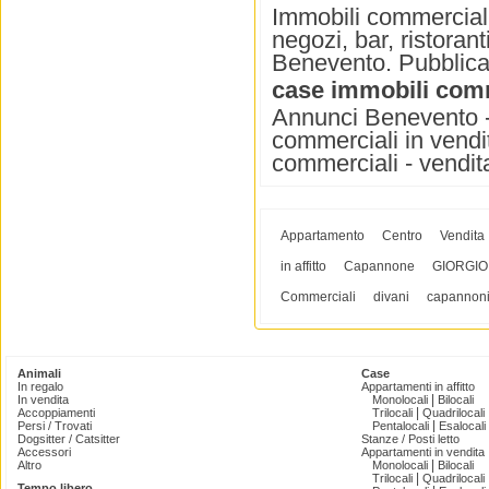
Immobili commerciali 
negozi, bar, ristorant
Benevento. Pubblica 
case immobili com
Annunci Benevento - 
commerciali in vendit
commerciali - vendit
Appartamento
Centro
Vendita
in affitto
Capannone
GIORGIO
Commerciali
divani
capannon
Animali
Case
In regalo
Appartamenti in affitto
|
In vendita
Monolocali
Bilocali
|
Accoppiamenti
Trilocali
Quadrilocali
|
Persi / Trovati
Pentalocali
Esalocali
Dogsitter / Catsitter
Stanze / Posti letto
Accessori
Appartamenti in vendita
|
Altro
Monolocali
Bilocali
|
Trilocali
Quadrilocali
Tempo libero