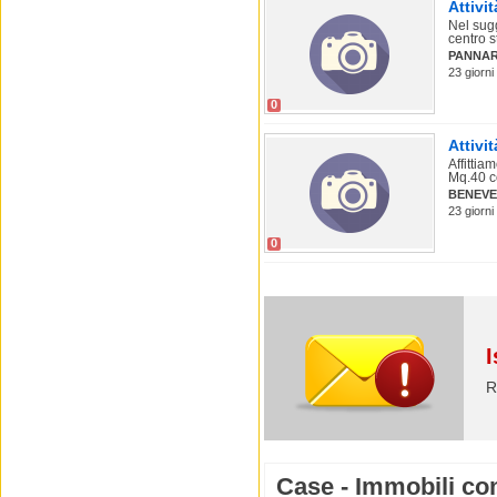
Attivi
Nel sug
centro st
PANNA
23 giorni
0
Attivi
Affittia
Mq.40 c
BENEV
23 giorni
0
I
R
Case - Immobili co