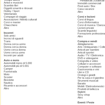
|
Pentalocali
Esalocali
Artisti e musicisti
Immobili commerciali
Scambio libri
Posti auto / Box
Oggetti smarriti e ritrovati
Casa vacanze
Hobby / Sport
Altro
Volontariato
Compagni di viaggio
Corsi e lezioni
Associazioni / Attività culturali
Corsi di lingua
Corsi e master
Corsi d'informatica
Chiacchiere
Corsi di musica / Danza 
Altro
Lezioni private
Scambi linguistici
Incontri
Formazione professiona
Solo amici
Altro
Incroci di sguardi
Trans
Compra e vendi
Donna cerca uomo
Abbigliamento
Donna cerca donna
Arte / Antiquariato / Coll
Uomo cerca donna
Articoli per bambini
Uomo cerca uomo
Articoli sportivi
Incontri per adulti
Audio / TV / Elettronica
DVD e videogame
Auto e moto
Fotografia e video
Automobili meno di 5.000
Cellulari e accessori
Automobili più di 5.001
Computer e software
Camper
Gastronomia e vini
Fuoristrada
Libri e CD
Moto
Orologi e gioielli
Scooter
Per la casa e il giardino
Biciclette
Strumenti musicali
Nautica
Baratto
Ricambi e accessori
Mobili / Elettrodomestici
Altro
Prodotti di bellezza
Biglietti
Sexy shop
Altro
Eventi / Feste