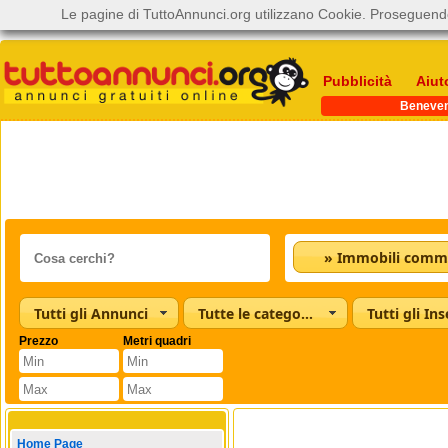
Le pagine di TuttoAnnunci.org utilizzano Cookie. Proseguendo
Pubblicità
Aiut
Beneve
» Immobili commer
Tutti gli Annunci
Tutte le categorie
Tutti gli Ins
Prezzo
Metri quadri
Home Page