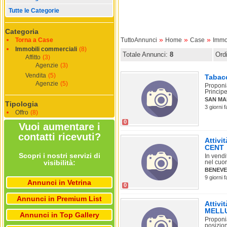
Tutte le Categorie
Categoria
»
»
»
Torna a Case
TuttoAnnunci
Home
Case
Immo
Immobili commerciali
(8)
Totale Annunci:
8
Ord
Affitto
(3)
Agenzie
(3)
Vendita
(5)
Tabac
Agenzie
(5)
Proponia
Principe
SAN MA
Tipologia
3 giorni 
Offro
(8)
0
Vuoi aumentare i
contatti ricevuti?
Attivi
CENT
Scopri i nostri servizi di
In vendi
visibilità:
nel cuor
BENEV
9 giorni 
Annunci in Vetrina
0
Annunci in Premium List
Attivi
MELLU
Annunci in Top Gallery
Proponia
posizion