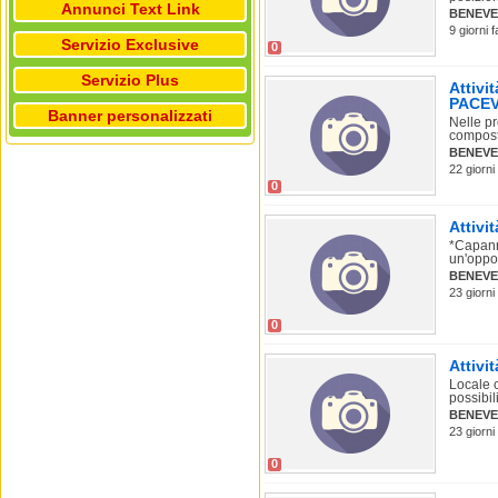
Annunci Text Link
BENEVE
9 giorni 
Servizio Exclusive
0
Servizio Plus
Attivi
PACEV
Banner personalizzati
Nelle p
compost
BENEVE
22 giorni
0
Attivi
*Capanno
un'oppor
BENEVE
23 giorni
0
Attivi
Locale 
possibili
BENEVE
23 giorni
0