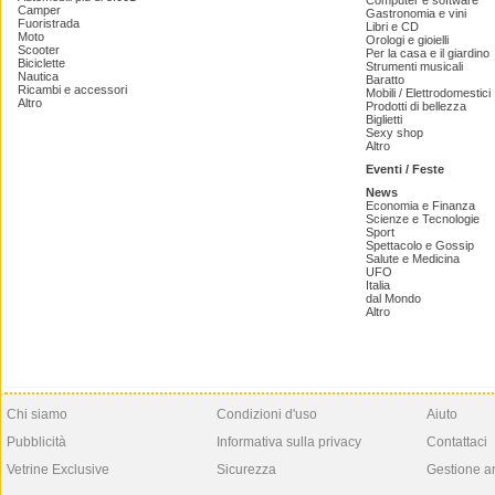
Computer e software
Camper
Gastronomia e vini
Fuoristrada
Libri e CD
Moto
Orologi e gioielli
Scooter
Per la casa e il giardino
Biciclette
Strumenti musicali
Nautica
Baratto
Ricambi e accessori
Mobili / Elettrodomestici
Altro
Prodotti di bellezza
Biglietti
Sexy shop
Altro
Eventi / Feste
News
Economia e Finanza
Scienze e Tecnologie
Sport
Spettacolo e Gossip
Salute e Medicina
UFO
Italia
dal Mondo
Altro
Chi siamo
Condizioni d'uso
Aiuto
Pubblicità
Informativa sulla privacy
Contattaci
Vetrine Exclusive
Sicurezza
Gestione a