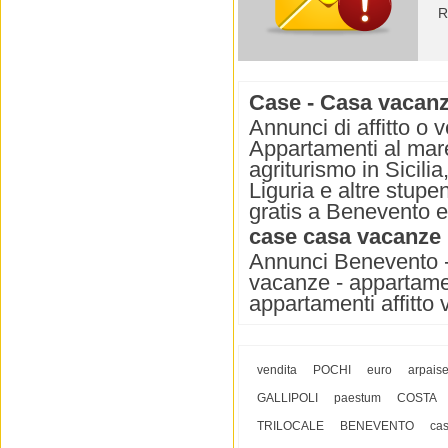
R
Case - Casa vacanz
Annunci di affitto o
Appartamenti al mare,
agriturismo in Sicili
Liguria e altre stupe
gratis a Benevento e
case casa vacanze
Annunci Benevento -
vacanze - appartame
appartamenti affitt
vendita
POCHI
euro
arpais
GALLIPOLI
paestum
COSTA
TRILOCALE
BENEVENTO
ca