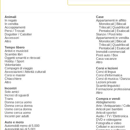
Animali
Case
In regalo
Appartamenti in affitto
|
In vendita
Monolocali
Bilocali
|
Accoppiamenti
Trilocali
Quadrilocali
|
Persi / Trovati
Pentalocali
Esalocali
Dogsitter / Catsitter
Stanze / Posti letto
Accessori
Appartamenti in vendita
|
Altro
Monolocali
Bilocali
|
Trilocali
Quadrilocali
Tempo libero
|
Pentalocali
Esalocali
Artisti e musicisti
Immobili commerciali
Scambio libri
Posti auto / Box
Oggetti smarriti e ritrovati
Casa vacanze
Hobby / Sport
Altro
Volontariato
Compagni di viaggio
Corsi e lezioni
Associazioni / Attività culturali
Corsi di lingua
Corsi e master
Corsi d'informatica
Chiacchiere
Corsi di musica / Danza 
Altro
Lezioni private
Scambi linguistici
Incontri
Formazione professiona
Solo amici
Altro
Incroci di sguardi
Trans
Compra e vendi
Donna cerca uomo
Abbigliamento
Donna cerca donna
Arte / Antiquariato / Coll
Uomo cerca donna
Articoli per bambini
Uomo cerca uomo
Articoli sportivi
Incontri per adulti
Audio / TV / Elettronica
DVD e videogame
Auto e moto
Fotografia e video
Automobili meno di 5.000
Cellulari e accessori
Automobili più di 5.001