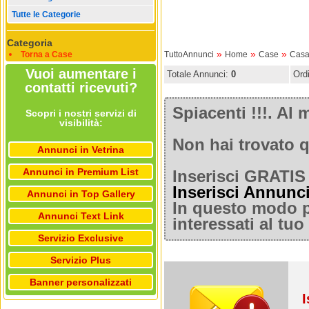
Tutte le Categorie
Categoria
»
»
»
Torna a Case
TuttoAnnunci
Home
Case
Casa
Vuoi aumentare i
Totale Annunci:
0
Ord
contatti ricevuti?
Spiacenti !!!. A
Scopri i nostri servizi di
visibilità:
Non hai trovato q
Annunci in Vetrina
Annunci in Premium List
Inserisci GRATIS 
Inserisci Annunc
Annunci in Top Gallery
In questo modo po
Annunci Text Link
interessati al tu
Servizio Exclusive
Servizio Plus
Banner personalizzati
I