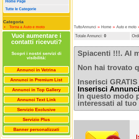
Home Page
Tutte le Categorie
Categoria
»
»
Torna a Auto e moto
TuttoAnnunci
Home
Auto e moto
Vuoi aumentare i
Totale Annunci:
0
Ord
contatti ricevuti?
Spiacenti !!!. A
Scopri i nostri servizi di
visibilità:
Non hai trovato q
Annunci in Vetrina
Annunci in Premium List
Inserisci GRATIS 
Inserisci Annunc
Annunci in Top Gallery
In questo modo po
Annunci Text Link
interessati al tu
Servizio Exclusive
Servizio Plus
Banner personalizzati
I