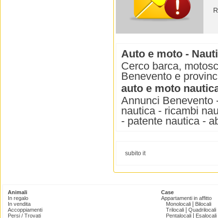
R
Auto e moto - Naut
Cerco barca, motosc
Benevento e provinc
auto e moto nautic
Annunci Benevento - 
nautica - ricambi nau
- patente nautica - 
subito it
Animali
Case
In regalo
Appartamenti in affitto
|
In vendita
Monolocali
Bilocali
|
Accoppiamenti
Trilocali
Quadrilocali
|
Persi / Trovati
Pentalocali
Esalocali