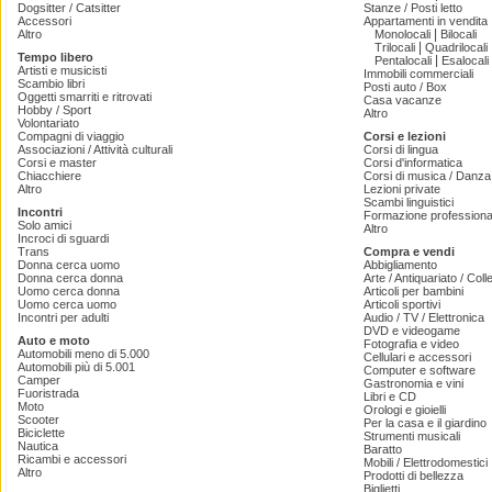
Dogsitter / Catsitter
Stanze / Posti letto
Accessori
Appartamenti in vendita
|
Altro
Monolocali
Bilocali
|
Trilocali
Quadrilocali
Tempo libero
|
Pentalocali
Esalocali
Artisti e musicisti
Immobili commerciali
Scambio libri
Posti auto / Box
Oggetti smarriti e ritrovati
Casa vacanze
Hobby / Sport
Altro
Volontariato
Compagni di viaggio
Corsi e lezioni
Associazioni / Attività culturali
Corsi di lingua
Corsi e master
Corsi d'informatica
Chiacchiere
Corsi di musica / Danza 
Altro
Lezioni private
Scambi linguistici
Incontri
Formazione professiona
Solo amici
Altro
Incroci di sguardi
Trans
Compra e vendi
Donna cerca uomo
Abbigliamento
Donna cerca donna
Arte / Antiquariato / Coll
Uomo cerca donna
Articoli per bambini
Uomo cerca uomo
Articoli sportivi
Incontri per adulti
Audio / TV / Elettronica
DVD e videogame
Auto e moto
Fotografia e video
Automobili meno di 5.000
Cellulari e accessori
Automobili più di 5.001
Computer e software
Camper
Gastronomia e vini
Fuoristrada
Libri e CD
Moto
Orologi e gioielli
Scooter
Per la casa e il giardino
Biciclette
Strumenti musicali
Nautica
Baratto
Ricambi e accessori
Mobili / Elettrodomestici
Altro
Prodotti di bellezza
Biglietti