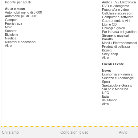
Incontri per adulti
Audio / TV / Elettronica
DVD e videogame
Auto e moto
Fotografia e video
Automobili meno di 5.000
Cellulari e accessori
Automobili più di 5.001
Computer e software
Camper
Gastronomia e vini
Fuoristrada
Libri e CD
Moto
Orologi e gioielli
Scooter
Per la casa e il giardino
Biciclette
Strumenti musicali
Nautica
Baratto
Ricambi e accessori
Mobili / Elettrodomestici
Altro
Prodotti di bellezza
Biglietti
Sexy shop
Altro
Eventi / Feste
News
Economia e Finanza
Scienze e Tecnologie
Sport
Spettacolo e Gossip
Salute e Medicina
UFO
Italia
dal Mondo
Altro
Chi siamo
Condizioni d'uso
Aiuto