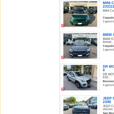
MINI C
23311
MINI Co
...
Ceppalo
3 giorni 
4
BMW X3
BMW X3 
Immat...
Ceppalo
3 giorni 
4
DR MOT
6
DR MOTO
630...
Beneve
4 giorni 
4
JEEP C
2398
JEEP Co
veicolo .
San Nic