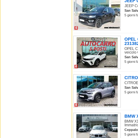
JEEP C
JEEP Com
San Salv
5 giorni 
4
OPEL 
23138
OPEL Cr
veicolo 
San Salv
5 giorni 
4
CITROE
CITROEN
San Salv
5 giorni 
4
BMW X1
BMW X1 
Immatric
Ceppalo
5 giorni 