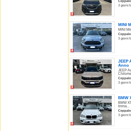
Ceppalo
3 giorni 
4
MINI M
MINI Min
Ceppalo
3 giorni 
4
JEEP A
Anno
JEEP Av
Chilomet
Ceppalo
3 giorni 
4
BMW X5
BMW X5 
Imma...
Ceppalo
3 giorni 
4