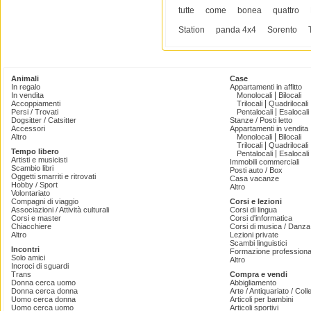
tutte
come
bonea
quattro
Station
panda 4x4
Sorento
Animali
Case
In regalo
Appartamenti in affitto
|
In vendita
Monolocali
Bilocali
|
Accoppiamenti
Trilocali
Quadrilocali
|
Persi / Trovati
Pentalocali
Esalocali
Dogsitter / Catsitter
Stanze / Posti letto
Accessori
Appartamenti in vendita
|
Altro
Monolocali
Bilocali
|
Trilocali
Quadrilocali
Tempo libero
|
Pentalocali
Esalocali
Artisti e musicisti
Immobili commerciali
Scambio libri
Posti auto / Box
Oggetti smarriti e ritrovati
Casa vacanze
Hobby / Sport
Altro
Volontariato
Compagni di viaggio
Corsi e lezioni
Associazioni / Attività culturali
Corsi di lingua
Corsi e master
Corsi d'informatica
Chiacchiere
Corsi di musica / Danza 
Altro
Lezioni private
Scambi linguistici
Incontri
Formazione professiona
Solo amici
Altro
Incroci di sguardi
Trans
Compra e vendi
Donna cerca uomo
Abbigliamento
Donna cerca donna
Arte / Antiquariato / Coll
Uomo cerca donna
Articoli per bambini
Uomo cerca uomo
Articoli sportivi