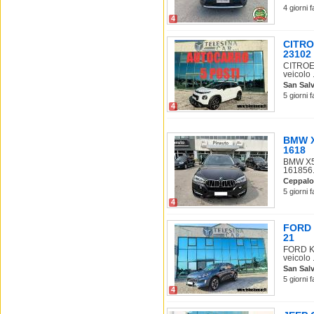
4 giorni 
4
CITRO
23102
CITROEN
veicolo .
San Salv
5 giorni 
4
BMW X5
1618
BMW X5 
161856.
Ceppalo
5 giorni 
4
FORD K
21
FORD Ku
veicolo .
San Salv
5 giorni 
4