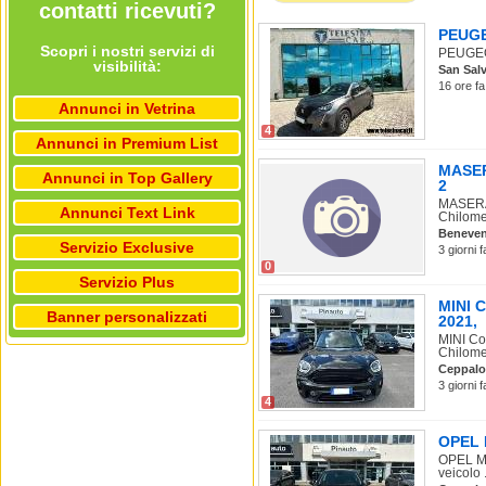
contatti ricevuti?
PEUGEO
Scopri i nostri servizi di
PEUGEOT
visibilità:
San Salv
16 ore fa
Annunci in Vetrina
4
Annunci in Premium List
MASERA
Annunci in Top Gallery
2
MASERAT
Annunci Text Link
Chilomet
Beneve
Servizio Exclusive
3 giorni 
0
Servizio Plus
MINI C
Banner personalizzati
2021,
MINI Co
Chilomet
Ceppalo
3 giorni 
4
OPEL M
OPEL Mo
veicolo .