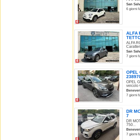
San Salv
6 giorni 
4
ALFA 
TETT
ALFA RO
Caratter
San Salv
7 giorni 
4
OPEL 
23897
OPEL G
veicolo 
Beneve
7 giorni 
4
DR MOT
7
DR MOTO
750...
Beneve
7 giorni 
4