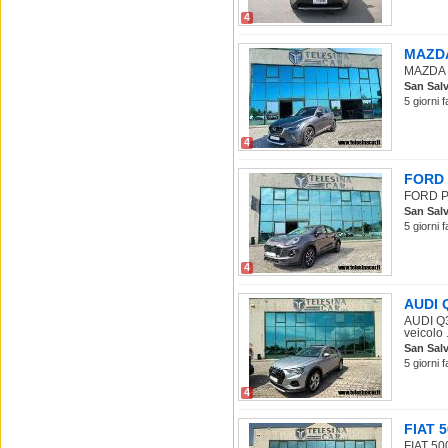
4
MAZDA 
MAZDA C
San Salv
5 giorni 
4
FORD P
FORD Pu
San Salv
5 giorni 
4
AUDI Q
AUDI Q3
veicolo .
San Salv
5 giorni 
4
FIAT 5
FIAT 500