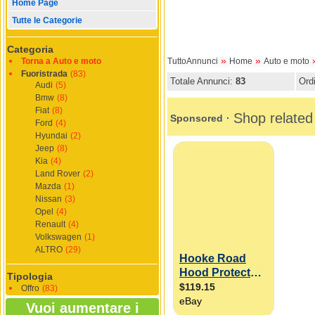
Home Page
Tutte le Categorie
Categoria
»
»
Torna a Auto e moto
TuttoAnnunci
Home
Auto e moto
Fuoristrada
(83)
Totale Annunci:
83
Ord
Audi
(5)
Bmw
(8)
Fiat
(8)
Ford
(4)
Hyundai
(2)
Jeep
(8)
Kia
(4)
Land Rover
(2)
Mazda
(1)
Nissan
(3)
Opel
(4)
Renault
(4)
Volkswagen
(1)
ALTRO
(29)
Tipologia
Offro
(83)
Vuoi aumentare i