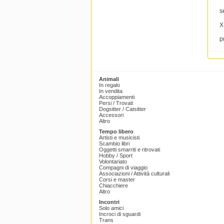
s
X
p
Animali
In regalo
In vendita
Accoppiamenti
Persi / Trovati
Dogsitter / Catsitter
Accessori
Altro
Tempo libero
Artisti e musicisti
Scambio libri
Oggetti smarriti e ritrovati
Hobby / Sport
Volontariato
Compagni di viaggio
Associazioni / Attività culturali
Corsi e master
Chiacchiere
Altro
Incontri
Solo amici
Incroci di sguardi
Trans