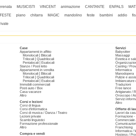
erenata
MUSICISTI
VINCENT
animazione
CANTANTE
ENPALS
MAT
FESTE
piano
chitarra
MAGIC
mandolino
feste
bambini
addio
fi
rivate
Case
Servizi
Appartamenti in affitto
Babysitter
|
Monolocali
Bilocali
Massaggi
|
Trilocali
Quadrilocali
Estetica e sal
|
Pentalocali
Esalocali
Organizzazion
Stanze / Posti letto
Casting / Prov
Appartamenti in vendita
Informatica
|
Monolocali
Bilocali
Manodopera
|
Trilocali
Quadrilocali
Pulizie e ass
|
Pentalocali
Esalocali
Imbiancature e
Immobili commerciali
Traduzioni
Posti auto / Box
Free lance
Casa vacanze
Artigianato / 
Altro
Oroscopo / As
Servizi informa
Corsi e lezioni
Altro
Corsi di lingua
Corsi d'informatica
Offerte di la
Corsi di musica / Danza / Teatro
Lavori da cas
Lezioni private
Formazione - 
Scambi linguistici
Commerciale /
Formazione professionale
Comunicazion
Altro
Franchising
Informatica /
Compra e vendi
Hostess / Pr