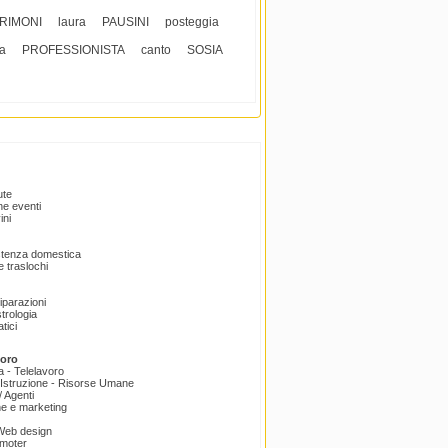
RIMONI
laura
PAUSINI
posteggia
sa
PROFESSIONISTA
canto
SOSIA
ute
e eventi
ini
istenza domestica
 traslochi
Riparazioni
trologia
tici
voro
a - Telelavoro
Istruzione - Risorse Umane
 Agenti
e e marketing
 Web design
omoter