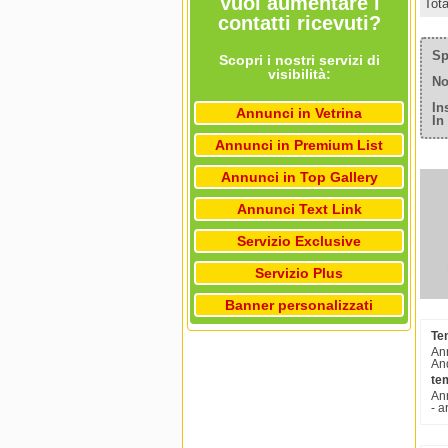
Vuoi aumentare i
Tot
contatti ricevuti?
Sp
Scopri i nostri servizi di
visibilità:
No
In
Annunci in Vetrina
In
Annunci in Premium List
Annunci in Top Gallery
Annunci Text Link
Servizio Exclusive
Servizio Plus
Banner personalizzati
Tem
Ann
And
tem
Ann
- a