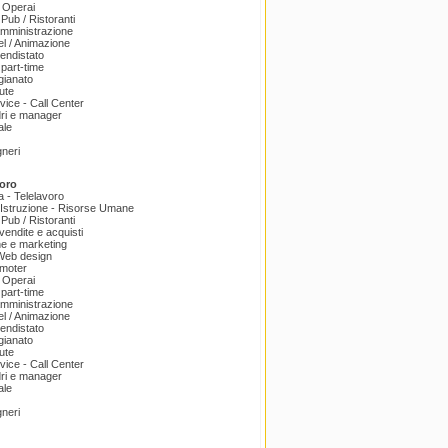
 Operai
 Pub / Ristoranti
amministrazione
el / Animazione
endistato
part-time
igianato
ute
ice - Call Center
dri e manager
ale
gneri
oro
a - Telelavoro
Istruzione - Risorse Umane
 Pub / Ristoranti
endite e acquisti
e e marketing
 Web design
omoter
 Operai
part-time
amministrazione
el / Animazione
endistato
igianato
ute
ice - Call Center
dri e manager
ale
gneri