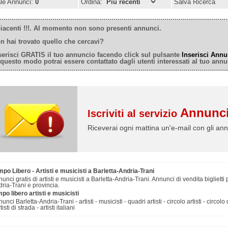
ale Annunci:
0
Ordina:
Salva Ricerca
iacenti !!!. Al momento non sono presenti annunci.
n hai trovato quello che cercavi?
serisci GRATIS il tuo annuncio facendo click sul pulsante
Inserisci Annu
 questo modo potrai essere contattato dagli utenti interessati al tuo annu
Annunci
Iscriviti al servizio
Riceverai ogni mattina un'e-mail con gli ann
po Libero - Artisti e musicisti a Barletta-Andria-Trani
unci gratis di artisti e musicisti a Barletta-Andria-Trani. Annunci di vendita biglietti
ria-Trani e provincia.
po libero artisti e musicisti
unci Barletta-Andria-Trani - artisti - musicisti - quadri artisti - circolo artisti - circolo de
rtisti di strada - artisti italiani