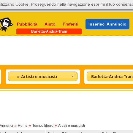
ilizzano Cookie. Proseguendo nella navigazione esprimi il tuo consens
Pubblicità
Aiuto
Preferiti
Inserisci Annuncio
Barletta-Andria-Trani
» Artisti e musicisti
Barletta-Andria-Tran
»
»
»
oAnnunci
Home
Tempo libero
Artisti e musicisti