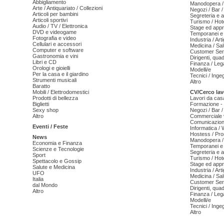
Abbigliamento
Manodopera /
Arte / Antiquariato / Collezioni
Negozi / Bar /
Articoli per bambini
Segreteria e 
Articoli sportivi
Turismo / Hot
Audio / TV / Elettronica
Stage ed appr
DVD e videogame
Temporanei e 
Fotografia e video
Industria / Art
Cellulari e accessori
Medicina / Sal
Computer e software
Customer Serv
Gastronomia e vini
Dirigenti, qua
Libri e CD
Finanza / Leg
Orologi e gioielli
Modelli/e
Per la casa e il giardino
Tecnici / Inge
Strumenti musicali
Altro
Baratto
Mobili / Elettrodomestici
CV/Cerco lav
Prodotti di bellezza
Lavori da cas
Biglietti
Formazione - 
Sexy shop
Negozi / Bar /
Altro
Commerciale v
Comunicazion
Eventi / Feste
Informatica /
Hostess / Pr
News
Manodopera /
Economia e Finanza
Temporanei e 
Scienze e Tecnologie
Segreteria e 
Sport
Turismo / Hot
Spettacolo e Gossip
Stage ed appr
Salute e Medicina
Industria / Art
UFO
Medicina / Sal
Italia
Customer Serv
dal Mondo
Dirigenti, qua
Altro
Finanza / Leg
Modelli/e
Tecnici / Inge
Altro