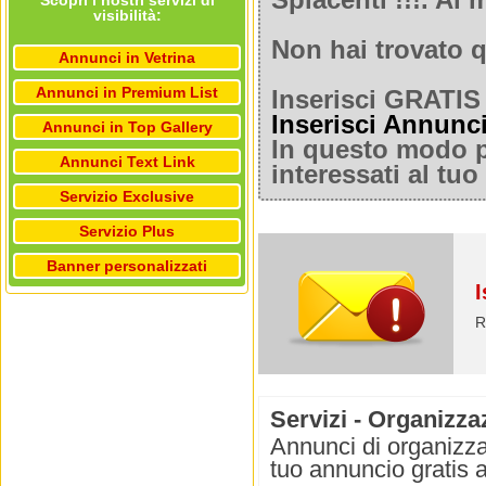
Spiacenti !!!. A
Scopri i nostri servizi di
visibilità:
Non hai trovato q
Annunci in Vetrina
Annunci in Premium List
Inserisci GRATIS 
Inserisci Annunc
Annunci in Top Gallery
In questo modo po
Annunci Text Link
interessati al tu
Servizio Exclusive
Servizio Plus
Banner personalizzati
I
R
Servizi - Organizza
Annunci di organizza
tuo annuncio gratis a