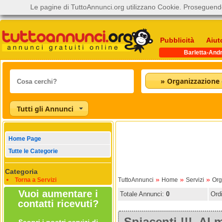
Le pagine di TuttoAnnunci.org utilizzano Cookie. Proseguendo
Pubblicità
Aiut
Barletta-Andr
» Organizzazione 
Tutti gli Annunci
Home Page
Tutte le Categorie
Categoria
»
»
»
Torna a Servizi
TuttoAnnunci
Home
Servizi
Org
Vuoi aumentare i
Totale Annunci:
0
Ord
contatti ricevuti?