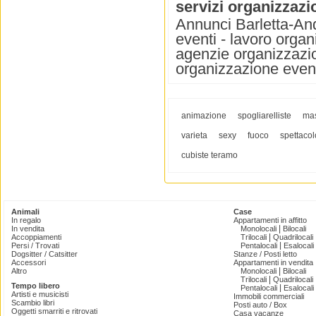
servizi organizzazi
Annunci Barletta-And
eventi - lavoro orga
agenzie organizzazio
organizzazione eventi
animazione
spogliarelliste
ma
varieta
sexy
fuoco
spettacol
cubiste teramo
Animali
Case
In regalo
Appartamenti in affitto
|
In vendita
Monolocali
Bilocali
|
Accoppiamenti
Trilocali
Quadrilocali
|
Persi / Trovati
Pentalocali
Esalocali
Dogsitter / Catsitter
Stanze / Posti letto
Accessori
Appartamenti in vendita
|
Altro
Monolocali
Bilocali
|
Trilocali
Quadrilocali
Tempo libero
|
Pentalocali
Esalocali
Artisti e musicisti
Immobili commerciali
Scambio libri
Posti auto / Box
Oggetti smarriti e ritrovati
Casa vacanze