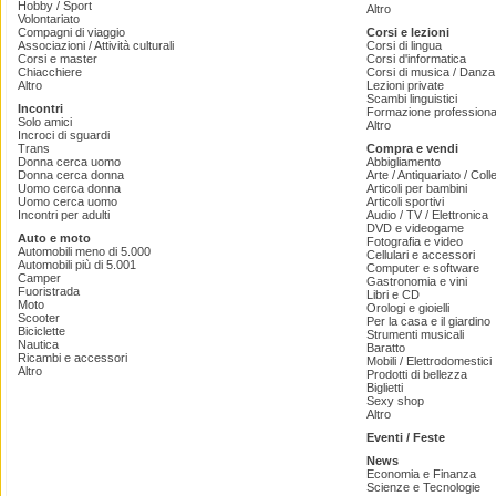
Hobby / Sport
Altro
Volontariato
Compagni di viaggio
Corsi e lezioni
Associazioni / Attività culturali
Corsi di lingua
Corsi e master
Corsi d'informatica
Chiacchiere
Corsi di musica / Danza 
Altro
Lezioni private
Scambi linguistici
Incontri
Formazione professiona
Solo amici
Altro
Incroci di sguardi
Trans
Compra e vendi
Donna cerca uomo
Abbigliamento
Donna cerca donna
Arte / Antiquariato / Coll
Uomo cerca donna
Articoli per bambini
Uomo cerca uomo
Articoli sportivi
Incontri per adulti
Audio / TV / Elettronica
DVD e videogame
Auto e moto
Fotografia e video
Automobili meno di 5.000
Cellulari e accessori
Automobili più di 5.001
Computer e software
Camper
Gastronomia e vini
Fuoristrada
Libri e CD
Moto
Orologi e gioielli
Scooter
Per la casa e il giardino
Biciclette
Strumenti musicali
Nautica
Baratto
Ricambi e accessori
Mobili / Elettrodomestici
Altro
Prodotti di bellezza
Biglietti
Sexy shop
Altro
Eventi / Feste
News
Economia e Finanza
Scienze e Tecnologie