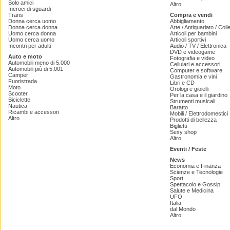
Solo amici
Altro
Incroci di sguardi
Trans
Compra e vendi
Donna cerca uomo
Abbigliamento
Donna cerca donna
Arte / Antiquariato / Coll
Uomo cerca donna
Articoli per bambini
Uomo cerca uomo
Articoli sportivi
Incontri per adulti
Audio / TV / Elettronica
DVD e videogame
Auto e moto
Fotografia e video
Automobili meno di 5.000
Cellulari e accessori
Automobili più di 5.001
Computer e software
Camper
Gastronomia e vini
Fuoristrada
Libri e CD
Moto
Orologi e gioielli
Scooter
Per la casa e il giardino
Biciclette
Strumenti musicali
Nautica
Baratto
Ricambi e accessori
Mobili / Elettrodomestici
Altro
Prodotti di bellezza
Biglietti
Sexy shop
Altro
Eventi / Feste
News
Economia e Finanza
Scienze e Tecnologie
Sport
Spettacolo e Gossip
Salute e Medicina
UFO
Italia
dal Mondo
Altro