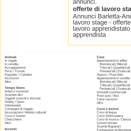
annunci.
offerte di lavoro s
Annunci Barletta-Andri
lavoro stage - offerte
lavoro apprendistato 
apprendista
Animali
Case
In regalo
Appartamenti in affitto
|
In vendita
Monolocali
Bilocali
|
Accoppiamenti
Trilocali
Quadrilocali
|
Persi / Trovati
Pentalocali
Esalocali
Dogsitter / Catsitter
Stanze / Posti letto
Accessori
Appartamenti in vendita
|
Altro
Monolocali
Bilocali
|
Trilocali
Quadrilocali
Tempo libero
|
Pentalocali
Esalocali
Artisti e musicisti
Immobili commerciali
Scambio libri
Posti auto / Box
Oggetti smarriti e ritrovati
Casa vacanze
Hobby / Sport
Altro
Volontariato
Compagni di viaggio
Corsi e lezioni
Associazioni / Attività culturali
Corsi di lingua
Corsi e master
Corsi d'informatica
Chiacchiere
Corsi di musica / Danza 
Altro
Lezioni private
Scambi linguistici
Incontri
Formazione professiona