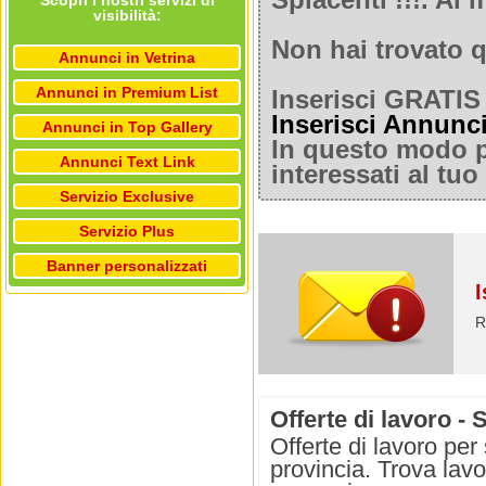
Spiacenti !!!. A
Scopri i nostri servizi di
visibilità:
Non hai trovato q
Annunci in Vetrina
Annunci in Premium List
Inserisci GRATIS 
Inserisci Annunc
Annunci in Top Gallery
In questo modo po
Annunci Text Link
interessati al tu
Servizio Exclusive
Servizio Plus
Banner personalizzati
I
R
Offerte di lavoro -
Offerte di lavoro per
provincia. Trova lav