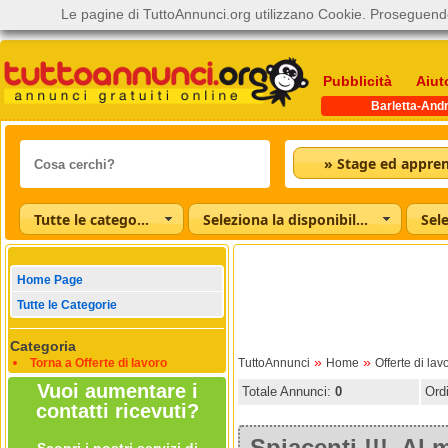
Le pagine di TuttoAnnunci.org utilizzano Cookie. Proseguendo
Pubblicità
Aiut
Barletta-Andr
Tutte le categorie
Seleziona la disponibilità
Home Page
Tutte le Categorie
Categoria
»
»
Torna a Offerte di lavoro
TuttoAnnunci
Home
Offerte di lav
Vuoi aumentare i
Totale Annunci:
0
Ord
contatti ricevuti?