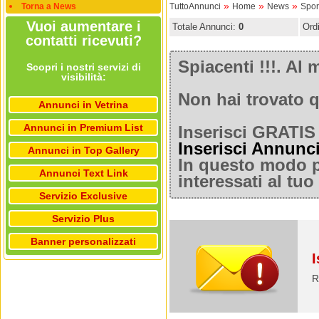
»
»
»
Torna a News
TuttoAnnunci
Home
News
Spor
Vuoi aumentare i
Totale Annunci:
0
Ord
contatti ricevuti?
Spiacenti !!!. A
Scopri i nostri servizi di
visibilità:
Non hai trovato q
Annunci in Vetrina
Annunci in Premium List
Inserisci GRATIS 
Inserisci Annunc
Annunci in Top Gallery
In questo modo po
Annunci Text Link
interessati al tu
Servizio Exclusive
Servizio Plus
Banner personalizzati
I
R