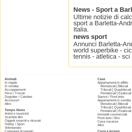
News - Sport a Barl
Ultime notizie di cal
sport a Barletta-Andr
Italia.
news sport
Annunci Barletta-Andr
world superbike - cicl
tennis - atletica - s
Animali
Case
In regalo
Appartamenti in affitto
|
In vendita
Monolocali
Bilocali
|
Accoppiamenti
Trilocali
Quadrilocali
|
Persi / Trovati
Pentalocali
Esalocali
Dogsitter / Catsitter
Stanze / Posti letto
Accessori
Appartamenti in vendita
|
Altro
Monolocali
Bilocali
|
Trilocali
Quadrilocali
Tempo libero
|
Pentalocali
Esalocali
Artisti e musicisti
Immobili commerciali
Scambio libri
Posti auto / Box
Oggetti smarriti e ritrovati
Casa vacanze
Hobby / Sport
Altro
Volontariato
Compagni di viaggio
Corsi e lezioni