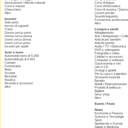
Associazioni / Attività culturali
Corsi di lingua
Corsi e master
Corsi d'informatica
Chiacchiere
Corsi di musica / Danza 
Altro
Lezioni private
Scambi linguistici
Incontri
Formazione professiona
Solo amici
Altro
Incroci di sguardi
Trans
Compra e vendi
Donna cerca uomo
Abbigliamento
Donna cerca donna
Arte / Antiquariato / Coll
Uomo cerca donna
Articoli per bambini
Uomo cerca uomo
Articoli sportivi
Incontri per adulti
Audio / TV / Elettronica
DVD e videogame
Auto e moto
Fotografia e video
Automobili meno di 5.000
Cellulari e accessori
Automobili più di 5.001
Computer e software
Camper
Gastronomia e vini
Fuoristrada
Libri e CD
Moto
Orologi e gioielli
Scooter
Per la casa e il giardino
Biciclette
Strumenti musicali
Nautica
Baratto
Ricambi e accessori
Mobili / Elettrodomestici
Altro
Prodotti di bellezza
Biglietti
Sexy shop
Altro
Eventi / Feste
News
Economia e Finanza
Scienze e Tecnologie
Sport
Spettacolo e Gossip
Salute e Medicina