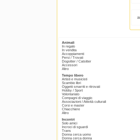
a
Animali
In regalo
In vendita
Accoppiamenti
Persi / Trovati
Dogsitter / Catsitter
Accessori
Altro
Tempo libero
Artisti e musicisti
Scambio libri
Oggetti smarriti e ritrovati
Hobby / Sport
Volontariato
Compagni di viaggio
Associazioni / Attività culturali
Corsi e master
Chiacchiere
Altro
Incontri
Solo amici
Incroci di sguardi
Trans
Donna cerca uomo
Donna cerca donna