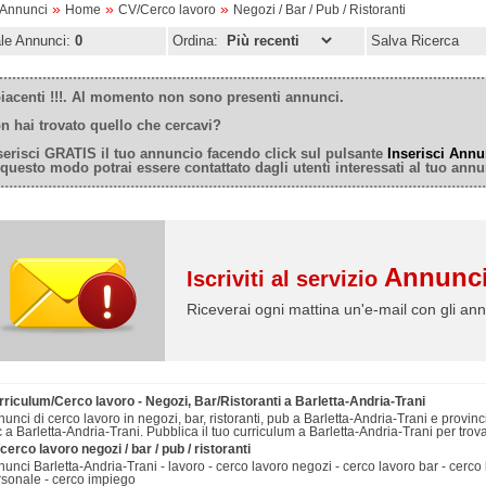
»
»
»
oAnnunci
Home
CV/Cerco lavoro
Negozi / Bar / Pub / Ristoranti
ale Annunci:
0
Ordina:
Salva Ricerca
iacenti !!!. Al momento non sono presenti annunci.
n hai trovato quello che cercavi?
serisci GRATIS il tuo annuncio facendo click sul pulsante
Inserisci Annu
 questo modo potrai essere contattato dagli utenti interessati al tuo annu
Annunci
Iscriviti al servizio
Riceverai ogni mattina un'e-mail con gli ann
rriculum/Cerco lavoro - Negozi, Bar/Ristoranti a Barletta-Andria-Trani
unci di cerco lavoro in negozi, bar, ristoranti, pub a Barletta-Andria-Trani e provin
 a Barletta-Andria-Trani. Pubblica il tuo curriculum a Barletta-Andria-Trani per trov
cerco lavoro negozi / bar / pub / ristoranti
unci Barletta-Andria-Trani - lavoro - cerco lavoro negozi - cerco lavoro bar - cerco 
rsonale - cerco impiego