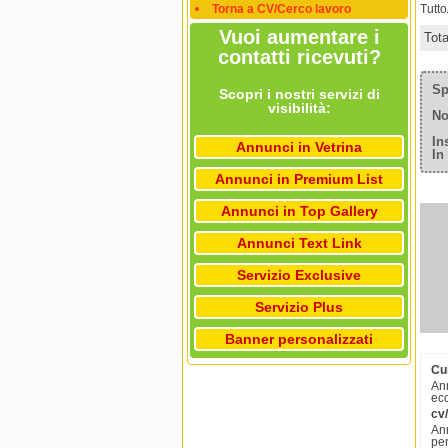
Torna a CV/Cerco lavoro
Tutt
Vuoi aumentare i
Tot
contatti ricevuti?
Sp
Scopri i nostri servizi di
visibilità:
No
In
Annunci in Vetrina
In
Annunci in Premium List
Annunci in Top Gallery
Annunci Text Link
Servizio Exclusive
Servizio Plus
Banner personalizzati
Cu
Ann
ecc
cv/
Ann
pe