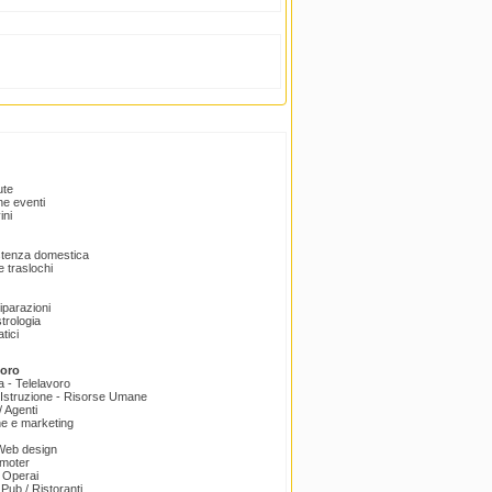
ute
e eventi
ini
istenza domestica
 traslochi
Riparazioni
trologia
tici
voro
a - Telelavoro
Istruzione - Risorse Umane
 Agenti
e e marketing
 Web design
omoter
 Operai
 Pub / Ristoranti