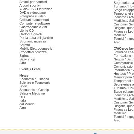
Articoli per bambini
Segreteria e 
Articoli sportivi
Turismo / Hot
Audio / TV / Elettronica
Stage ed appr
DVD e videogame
Temporanei e 
Fotografia e video
Industria / Art
Cellulari e accessori
Medicina / Sal
Computer e software
Customer Serv
Gastronomia e vini
Dirigenti, qua
Libri e CD
Finanza / Leg
Orologi e gioielli
Modelli/e
Per la casa e il giardino
Tecnici / Inge
Strumenti musicali
Altro
Baratto
Mobili / Elettrodomestici
CV/Cerco lav
Prodotti di bellezza
Lavori da cas
Biglietti
Formazione - 
Sexy shop
Negozi / Bar /
Altro
Commerciale v
Comunicazion
Eventi / Feste
Informatica /
Hostess / Pr
News
Manodopera /
Economia e Finanza
Temporanei e 
Scienze e Tecnologie
Segreteria e 
Sport
Turismo / Hot
Spettacolo e Gossip
Stage ed appr
Salute e Medicina
Industria / Art
UFO
Medicina / Sal
Italia
Customer Serv
dal Mondo
Dirigenti, qua
Altro
Finanza / Leg
Modelli/e
Tecnici / Inge
Altro