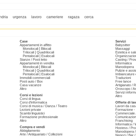
ndria
urgenza
lavoro
cameriere
ragaza
cerca
Case
Servizi
Appartamenti in affitto
Babysitter
|
Monolocali
Bilocali
Massaggi
|
Trilocali
Quadrilocali
Estetica e sal
|
Pentalocali
Esalocali
Organizzazion
Stanze / Posti letto
Casting / Prov
Appartamenti in vendita
Informatica
|
Monolocali
Bilocali
Manodopera
|
Trilocali
Quadrilocali
Pulizie e ass
|
Pentalocali
Esalocali
Imbiancature e
Immobili commerciali
Traduzioni
Posti auto / Box
Free lance
Casa vacanze
Artigianato / 
Altro
Oroscopo / As
Servizi informa
Corsi e lezioni
Altro
Corsi di lingua
Corsi d'informatica
Offerte di la
Corsi di musica / Danza / Teatro
Lavori da cas
Lezioni private
Formazione - 
Scambi linguistici
Commerciale /
Formazione professionale
Comunicazion
Altro
Franchising
Informatica /
Compra e vendi
Hostess / Pr
Abbigliamento
Manodopera /
Arte / Antiquariato / Collezioni
Negozi / Bar /