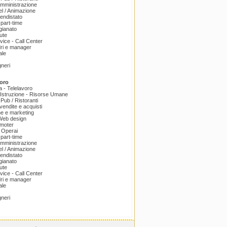
amministrazione
el / Animazione
endistato
part-time
igianato
ute
ice - Call Center
dri e manager
ale
gneri
oro
a - Telelavoro
Istruzione - Risorse Umane
 Pub / Ristoranti
endite e acquisti
e e marketing
 Web design
omoter
 Operai
part-time
amministrazione
el / Animazione
endistato
igianato
ute
ice - Call Center
dri e manager
ale
gneri