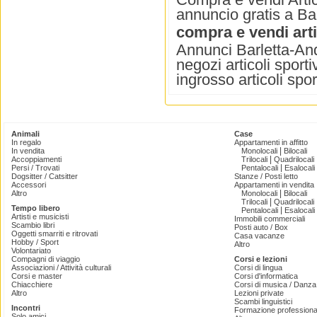
annuncio gratis a Bar
compra e vendi arti
Annunci Barletta-Andri
negozi articoli sportiv
ingrosso articoli sport
Animali
Case
In regalo
Appartamenti in affitto
|
In vendita
Monolocali
Bilocali
|
Accoppiamenti
Trilocali
Quadrilocali
|
Persi / Trovati
Pentalocali
Esalocali
Dogsitter / Catsitter
Stanze / Posti letto
Accessori
Appartamenti in vendita
|
Altro
Monolocali
Bilocali
|
Trilocali
Quadrilocali
Tempo libero
|
Pentalocali
Esalocali
Artisti e musicisti
Immobili commerciali
Scambio libri
Posti auto / Box
Oggetti smarriti e ritrovati
Casa vacanze
Hobby / Sport
Altro
Volontariato
Compagni di viaggio
Corsi e lezioni
Associazioni / Attività culturali
Corsi di lingua
Corsi e master
Corsi d'informatica
Chiacchiere
Corsi di musica / Danza 
Altro
Lezioni private
Scambi linguistici
Incontri
Formazione professiona
Solo amici