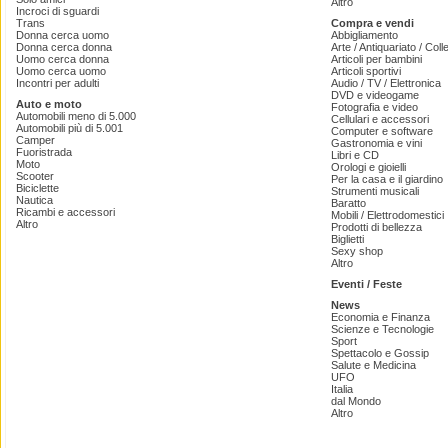
Altro
Incroci di sguardi
Trans
Compra e vendi
Donna cerca uomo
Abbigliamento
Donna cerca donna
Arte / Antiquariato / Coll
Uomo cerca donna
Articoli per bambini
Uomo cerca uomo
Articoli sportivi
Incontri per adulti
Audio / TV / Elettronica
DVD e videogame
Auto e moto
Fotografia e video
Automobili meno di 5.000
Cellulari e accessori
Automobili più di 5.001
Computer e software
Camper
Gastronomia e vini
Fuoristrada
Libri e CD
Moto
Orologi e gioielli
Scooter
Per la casa e il giardino
Biciclette
Strumenti musicali
Nautica
Baratto
Ricambi e accessori
Mobili / Elettrodomestici
Altro
Prodotti di bellezza
Biglietti
Sexy shop
Altro
Eventi / Feste
News
Economia e Finanza
Scienze e Tecnologie
Sport
Spettacolo e Gossip
Salute e Medicina
UFO
Italia
dal Mondo
Altro