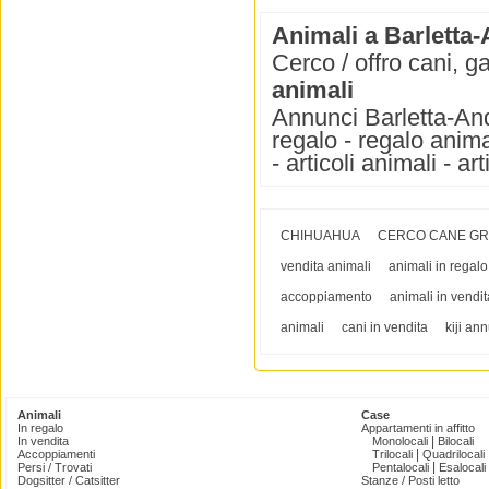
Animali a Barletta-
Cerco / offro cani, ga
animali
Annunci Barletta-Andr
regalo - regalo anima
- articoli animali - ar
CHIHUAHUA
CERCO CANE GR
vendita animali
animali in regalo
accoppiamento
animali in vendit
animali
cani in vendita
kiji an
Animali
Case
In regalo
Appartamenti in affitto
|
In vendita
Monolocali
Bilocali
|
Accoppiamenti
Trilocali
Quadrilocali
|
Persi / Trovati
Pentalocali
Esalocali
Dogsitter / Catsitter
Stanze / Posti letto