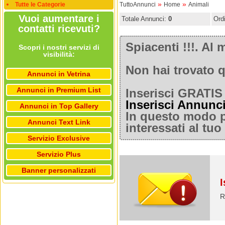
»
»
Tutte le Categorie
TuttoAnnunci
Home
Animali
Vuoi aumentare i
Totale Annunci:
0
Ord
contatti ricevuti?
Spiacenti !!!. A
Scopri i nostri servizi di
visibilità:
Non hai trovato q
Annunci in Vetrina
Annunci in Premium List
Inserisci GRATIS 
Inserisci Annunc
Annunci in Top Gallery
In questo modo po
Annunci Text Link
interessati al tu
Servizio Exclusive
Servizio Plus
Banner personalizzati
I
R