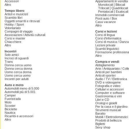
Accessori
Appartamenti in vendita
|
Altro
Monolocali
Bilocali
|
Trilocali
Quadrilocali
Tempo libero
|
Pentalocali
Esalocali
Artisti e musicisti
Immobili commerciali
Scambio libri
Posti auto / Box
Oggetti smarriti e ritrovati
Casa vacanze
Hobby / Sport
Altro
Volontariato
Compagni di viaggio
Corsi e lezioni
Associazioni / Attività culturali
Corsi di lingua
Corsi e master
Corsi d'informatica
Chiacchiere
Corsi di musica / Danza 
Altro
Lezioni private
Scambi linguistici
Incontri
Formazione professiona
Solo amici
Altro
Incroci di sguardi
Trans
Compra e vendi
Donna cerca uomo
Abbigliamento
Donna cerca donna
Arte / Antiquariato / Coll
Uomo cerca donna
Articoli per bambini
Uomo cerca uomo
Articoli sportivi
Incontri per adulti
Audio / TV / Elettronica
DVD e videogame
Auto e moto
Fotografia e video
Automobili meno di 5.000
Cellulari e accessori
Automobili più di 5.001
Computer e software
Camper
Gastronomia e vini
Fuoristrada
Libri e CD
Moto
Orologi e gioielli
Scooter
Per la casa e il giardino
Biciclette
Strumenti musicali
Nautica
Baratto
Ricambi e accessori
Mobili / Elettrodomestici
Altro
Prodotti di bellezza
Biglietti
Sexy shop