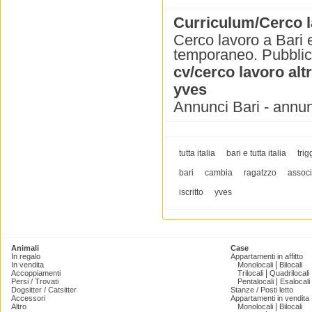
Curriculum/Cerco l
Cerco lavoro a Bari e
temporaneo. Pubblica 
cv/cerco lavoro alt
yves
Annunci Bari - annun
tutta italia
bari e tutta italia
tri
bari
cambia
ragatzzo
associ
iscritto
yves
Animali
Case
In regalo
Appartamenti in affitto
|
In vendita
Monolocali
Bilocali
|
Accoppiamenti
Trilocali
Quadrilocali
|
Persi / Trovati
Pentalocali
Esalocali
Dogsitter / Catsitter
Stanze / Posti letto
Accessori
Appartamenti in vendita
|
Altro
Monolocali
Bilocali