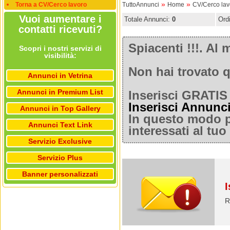
»
»
Torna a CV/Cerco lavoro
TuttoAnnunci
Home
CV/Cerco lav
Vuoi aumentare i
Totale Annunci:
0
Ord
contatti ricevuti?
Spiacenti !!!. A
Scopri i nostri servizi di
visibilità:
Non hai trovato q
Annunci in Vetrina
Annunci in Premium List
Inserisci GRATIS 
Inserisci Annunc
Annunci in Top Gallery
In questo modo po
Annunci Text Link
interessati al tu
Servizio Exclusive
Servizio Plus
Banner personalizzati
I
R