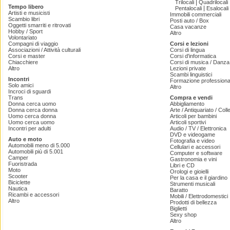
|
Trilocali
Quadrilocali
Tempo libero
|
Pentalocali
Esalocali
Artisti e musicisti
Immobili commerciali
Scambio libri
Posti auto / Box
Oggetti smarriti e ritrovati
Casa vacanze
Hobby / Sport
Altro
Volontariato
Compagni di viaggio
Corsi e lezioni
Associazioni / Attività culturali
Corsi di lingua
Corsi e master
Corsi d'informatica
Chiacchiere
Corsi di musica / Danza 
Altro
Lezioni private
Scambi linguistici
Incontri
Formazione professiona
Solo amici
Altro
Incroci di sguardi
Trans
Compra e vendi
Donna cerca uomo
Abbigliamento
Donna cerca donna
Arte / Antiquariato / Coll
Uomo cerca donna
Articoli per bambini
Uomo cerca uomo
Articoli sportivi
Incontri per adulti
Audio / TV / Elettronica
DVD e videogame
Auto e moto
Fotografia e video
Automobili meno di 5.000
Cellulari e accessori
Automobili più di 5.001
Computer e software
Camper
Gastronomia e vini
Fuoristrada
Libri e CD
Moto
Orologi e gioielli
Scooter
Per la casa e il giardino
Biciclette
Strumenti musicali
Nautica
Baratto
Ricambi e accessori
Mobili / Elettrodomestici
Altro
Prodotti di bellezza
Biglietti
Sexy shop
Altro