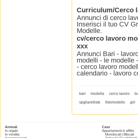
Curriculum/Cerco la
Annunci di cerco lav
Inserisci il tuo CV Gr
Modelle.
cv/cerco lavoro mo
xxx
Annunci Bari - lavoro
modelli - le modelle 
- cerco lavoro modell
calendario - lavoro 
bari
modella
cerco lavoro
b
spgliarelliste
fotomodello
girl
Animali
Case
In regalo
Appartamenti in affitto
|
In vendita
Monolocali
Bilocali