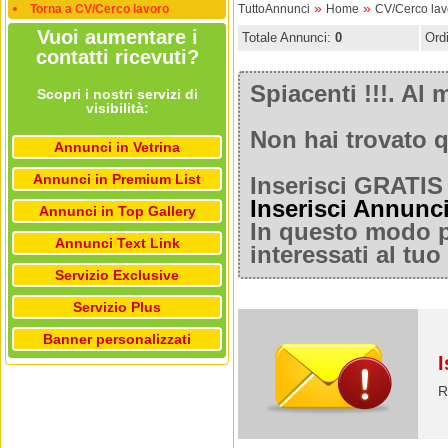
»
»
Torna a CV/Cerco lavoro
TuttoAnnunci
Home
CV/Cerco lav
Vuoi aumentare i
Totale Annunci:
0
Ord
contatti ricevuti?
Spiacenti !!!. A
Scopri i nostri servizi di
visibilità:
Non hai trovato q
Annunci in Vetrina
Annunci in Premium List
Inserisci GRATIS 
Inserisci Annunc
Annunci in Top Gallery
In questo modo po
Annunci Text Link
interessati al tu
Servizio Exclusive
Servizio Plus
Banner personalizzati
I
R