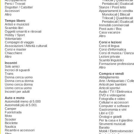
|
Accoppiamenti
Trilocali
Quadrilocali
|
Persi / Trovati
Pentalocali
Esalocali
Dogsitter / Catsitter
Stanze / Posti letto
Accessori
Appartamenti in vendita
|
Altro
Monolocali
Bilocali
|
Trilocali
Quadrilocali
Tempo libero
|
Pentalocali
Esalocali
Artisti e musicisti
Immobili commerciali
Scambio libri
Posti auto / Box
Oggetti smarriti e ritrovati
Casa vacanze
Hobby / Sport
Altro
Volontariato
Compagni di viaggio
Corsi e lezioni
Associazioni / Attività culturali
Corsi di lingua
Corsi e master
Corsi d'informatica
Chiacchiere
Corsi di musica / Danza 
Altro
Lezioni private
Scambi linguistici
Incontri
Formazione professiona
Solo amici
Altro
Incroci di sguardi
Trans
Compra e vendi
Donna cerca uomo
Abbigliamento
Donna cerca donna
Arte / Antiquariato / Coll
Uomo cerca donna
Articoli per bambini
Uomo cerca uomo
Articoli sportivi
Incontri per adulti
Audio / TV / Elettronica
DVD e videogame
Auto e moto
Fotografia e video
Automobili meno di 5.000
Cellulari e accessori
Automobili più di 5.001
Computer e software
Camper
Gastronomia e vini
Fuoristrada
Libri e CD
Moto
Orologi e gioielli
Scooter
Per la casa e il giardino
Biciclette
Strumenti musicali
Nautica
Baratto
Ricambi e accessori
Mobili / Elettrodomestici
Altro