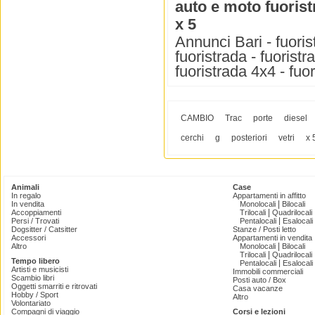
auto e moto fuoris
x 5
Annunci Bari - fuoris
fuoristrada - fuoristr
fuoristrada 4x4 - fuo
CAMBIO
Trac
porte
diesel
cerchi
g
posteriori
vetri
x 
Animali
Case
In regalo
Appartamenti in affitto
|
In vendita
Monolocali
Bilocali
|
Accoppiamenti
Trilocali
Quadrilocali
|
Persi / Trovati
Pentalocali
Esalocali
Dogsitter / Catsitter
Stanze / Posti letto
Accessori
Appartamenti in vendita
|
Altro
Monolocali
Bilocali
|
Trilocali
Quadrilocali
Tempo libero
|
Pentalocali
Esalocali
Artisti e musicisti
Immobili commerciali
Scambio libri
Posti auto / Box
Oggetti smarriti e ritrovati
Casa vacanze
Hobby / Sport
Altro
Volontariato
Compagni di viaggio
Corsi e lezioni