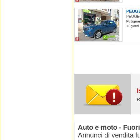
PEUGEO
PEUGEOT
Putigna
11 giorni
4
I
R
Auto e moto - Fuori
Annunci di vendita fu