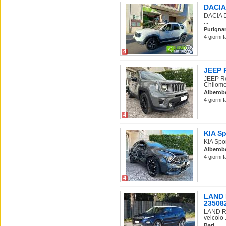
DACIA 
DACIA D
...
Putigna
4 giorni 
4
JEEP R
JEEP Re
Chilomet
Alberob
4 giorni 
4
KIA Sp
KIA Spo
Alberob
4 giorni 
4
LAND R
23508
LAND RO
veicolo .
Bari