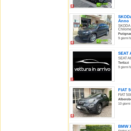
4
SKODA 
Anno
SKODA K
Chilomet
Putigna
9 giorni 
4
SEAT A
SEAT Ate
Terlizzi
9 giorni 
1
FIAT 5
FIAT 500
Alberob
10 giorni
4
BMW X2