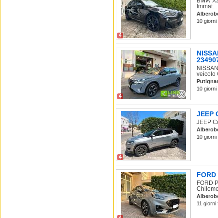
BMW X2 
Immat...
Alberob
10 giorni
4
NISSA
23490
NISSAN
veicolo 
Putigna
10 giorni
4
JEEP C
JEEP Com
Alberob
10 giorni
4
FORD P
FORD Pu
Chilomet
Alberob
11 giorni
4