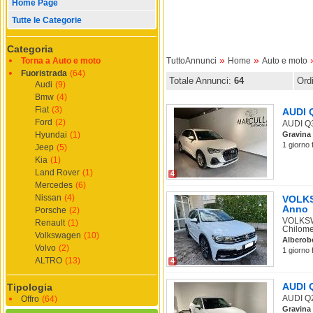
Home Page
Tutte le Categorie
Categoria
»
»
Torna a Auto e moto
TuttoAnnunci
Home
Auto e moto
Fuoristrada
(64)
Totale Annunci:
64
Ord
Audi
(9)
Bmw
(4)
Fiat
(3)
AUDI Q
Ford
(2)
AUDI Q3 
Hyundai
(1)
Gravina 
1 giorno 
Jeep
(5)
Kia
(1)
Land Rover
(1)
4
Mercedes
(6)
Nissan
(4)
VOLKSW
Anno
Porsche
(2)
VOLKSWA
Renault
(1)
Chilomet
Volkswagen
(10)
Alberob
Volvo
(2)
1 giorno 
ALTRO
(13)
4
AUDI Q
Tipologia
AUDI Q2 
Offro
(64)
Gravina 