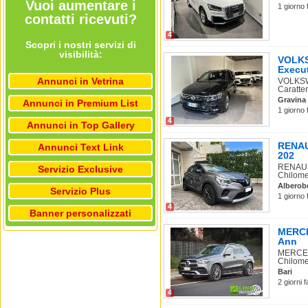
Vuoi aumentare i
1 giorno 
contatti ricevuti?
4
Scopri i nostri servizi di
visibilità:
VOLKS
Execu
Annunci in Vetrina
VOLKSW
Caratter
Gravina 
Annunci in Premium List
1 giorno 
4
Annunci in Top Gallery
RENAUL
Annunci Text Link
202
RENAULT
Servizio Exclusive
Chilome
Alberob
Servizio Plus
1 giorno 
4
Banner personalizzati
MERCE
Ann
MERCEDE
Chilome.
Bari
2 giorni 
4