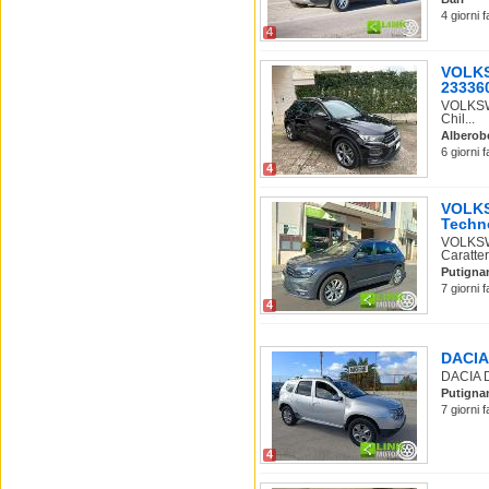
4 giorni 
4
VOLKS
233360
VOLKSWA
Chil...
Alberob
6 giorni 
4
VOLKS
Techno
VOLKSW
Caratter
Putigna
7 giorni 
4
DACIA 
DACIA D
Putigna
7 giorni 
4