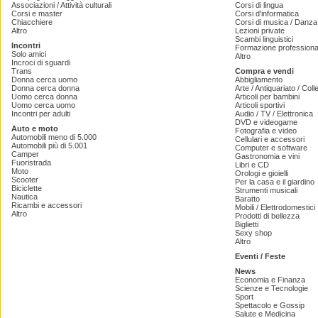
Associazioni / Attività culturali
Corsi di lingua
Corsi e master
Corsi d'informatica
Chiacchiere
Corsi di musica / Danza 
Altro
Lezioni private
Scambi linguistici
Incontri
Formazione professiona
Solo amici
Altro
Incroci di sguardi
Trans
Compra e vendi
Donna cerca uomo
Abbigliamento
Donna cerca donna
Arte / Antiquariato / Coll
Uomo cerca donna
Articoli per bambini
Uomo cerca uomo
Articoli sportivi
Incontri per adulti
Audio / TV / Elettronica
DVD e videogame
Auto e moto
Fotografia e video
Automobili meno di 5.000
Cellulari e accessori
Automobili più di 5.001
Computer e software
Camper
Gastronomia e vini
Fuoristrada
Libri e CD
Moto
Orologi e gioielli
Scooter
Per la casa e il giardino
Biciclette
Strumenti musicali
Nautica
Baratto
Ricambi e accessori
Mobili / Elettrodomestici
Altro
Prodotti di bellezza
Biglietti
Sexy shop
Altro
Eventi / Feste
News
Economia e Finanza
Scienze e Tecnologie
Sport
Spettacolo e Gossip
Salute e Medicina