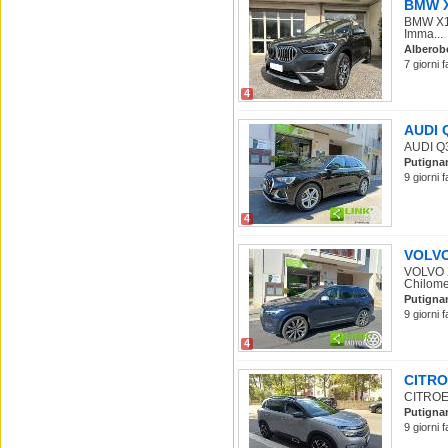
BMW X1
BMW X1 
Imma...
Alberob
7 giorni 
4
AUDI Q
AUDI Q3
Putigna
9 giorni 
4
VOLVO 
VOLVO X
Chilomet
Putigna
9 giorni 
4
CITROE
CITROEN
Putigna
9 giorni 