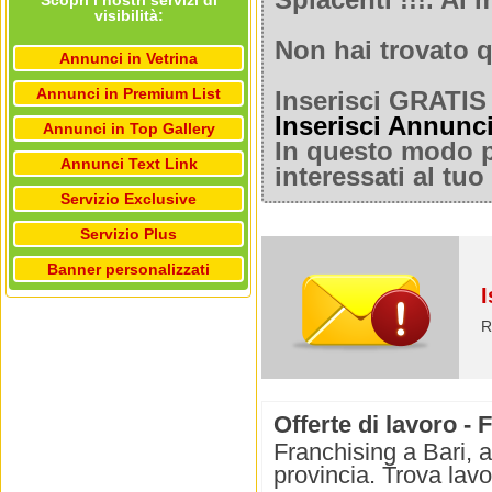
Spiacenti !!!. A
Scopri i nostri servizi di
visibilità:
Non hai trovato q
Annunci in Vetrina
Annunci in Premium List
Inserisci GRATIS 
Inserisci Annunc
Annunci in Top Gallery
In questo modo po
Annunci Text Link
interessati al tu
Servizio Exclusive
Servizio Plus
Banner personalizzati
I
R
Offerte di lavoro - 
Franchising a Bari, a
provincia. Trova lav