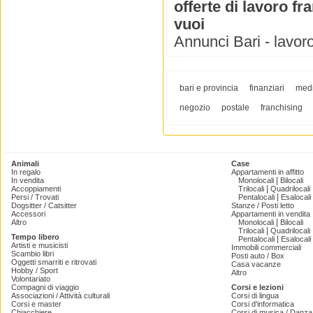
offerte di lavoro fr
vuoi
Annunci Bari - lavoro 
bari e provincia
finanziari
medi
negozio
postale
franchising
Animali
Case
In regalo
Appartamenti in affitto
|
In vendita
Monolocali
Bilocali
|
Accoppiamenti
Trilocali
Quadrilocali
|
Persi / Trovati
Pentalocali
Esalocali
Dogsitter / Catsitter
Stanze / Posti letto
Accessori
Appartamenti in vendita
|
Altro
Monolocali
Bilocali
|
Trilocali
Quadrilocali
Tempo libero
|
Pentalocali
Esalocali
Artisti e musicisti
Immobili commerciali
Scambio libri
Posti auto / Box
Oggetti smarriti e ritrovati
Casa vacanze
Hobby / Sport
Altro
Volontariato
Compagni di viaggio
Corsi e lezioni
Associazioni / Attività culturali
Corsi di lingua
Corsi e master
Corsi d'informatica
Chiacchiere
Corsi di musica / Danza 