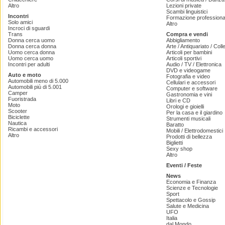
Altro
Lezioni private
Scambi linguistici
Incontri
Formazione professiona
Solo amici
Altro
Incroci di sguardi
Trans
Compra e vendi
Donna cerca uomo
Abbigliamento
Donna cerca donna
Arte / Antiquariato / Coll
Uomo cerca donna
Articoli per bambini
Uomo cerca uomo
Articoli sportivi
Incontri per adulti
Audio / TV / Elettronica
DVD e videogame
Auto e moto
Fotografia e video
Automobili meno di 5.000
Cellulari e accessori
Automobili più di 5.001
Computer e software
Camper
Gastronomia e vini
Fuoristrada
Libri e CD
Moto
Orologi e gioielli
Scooter
Per la casa e il giardino
Biciclette
Strumenti musicali
Nautica
Baratto
Ricambi e accessori
Mobili / Elettrodomestici
Altro
Prodotti di bellezza
Biglietti
Sexy shop
Altro
Eventi / Feste
News
Economia e Finanza
Scienze e Tecnologie
Sport
Spettacolo e Gossip
Salute e Medicina
UFO
Italia
dal Mondo