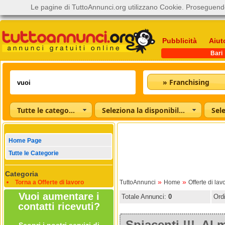
Le pagine di TuttoAnnunci.org utilizzano Cookie. Proseguendo
Pubblicità
Aiut
Bari
» Franchising
Tutte le categorie
Seleziona la disponibilità
Home Page
Tutte le Categorie
Categoria
»
»
Torna a Offerte di lavoro
TuttoAnnunci
Home
Offerte di lav
Vuoi aumentare i
Totale Annunci:
0
Ord
contatti ricevuti?