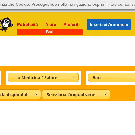
ilizzano Cookie. Proseguendo nella navigazione esprimi il tuo consens
Pubblicità
Aiuto
Preferiti
Inserisci Annuncio
Bari
» Medicina / Salute
Bari
Seleziona la disponibilità
Seleziona l'inquadramento