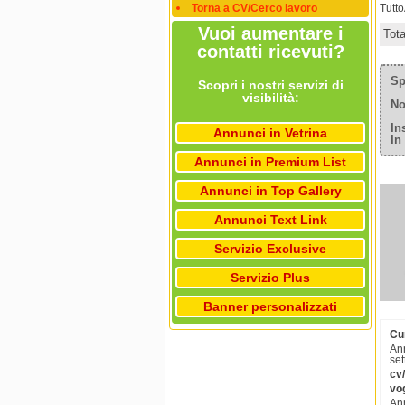
Torna a CV/Cerco lavoro
Tutt
Vuoi aumentare i
Tot
contatti ricevuti?
Sp
Scopri i nostri servizi di
visibilità:
No
In
Annunci in Vetrina
In
Annunci in Premium List
Annunci in Top Gallery
Annunci Text Link
Servizio Exclusive
Servizio Plus
Banner personalizzati
Cu
Ann
set
cv
vog
Ann