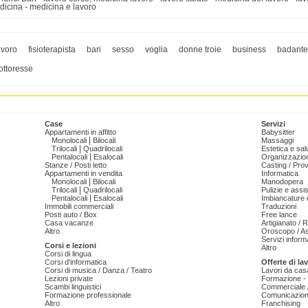
icina - medicina e lavoro
avoro
fisioterapista
bari
sesso
voglia
donne troie
business
badante
ottoresse
Case
Servizi
Appartamenti in affitto
Babysitter
|
Monolocali
Bilocali
Massaggi
|
Trilocali
Quadrilocali
Estetica e sal
|
Pentalocali
Esalocali
Organizzazion
Stanze / Posti letto
Casting / Prov
Appartamenti in vendita
Informatica
|
Monolocali
Bilocali
Manodopera
|
Trilocali
Quadrilocali
Pulizie e ass
|
Pentalocali
Esalocali
Imbiancature e
Immobili commerciali
Traduzioni
Posti auto / Box
Free lance
Casa vacanze
Artigianato / 
Altro
Oroscopo / As
Servizi informa
Corsi e lezioni
Altro
Corsi di lingua
Corsi d'informatica
Offerte di la
Corsi di musica / Danza / Teatro
Lavori da cas
Lezioni private
Formazione - 
Scambi linguistici
Commerciale /
Formazione professionale
Comunicazion
Altro
Franchising