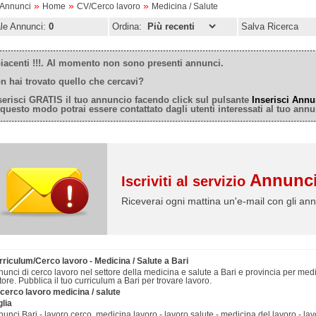
»
»
»
oAnnunci
Home
CV/Cerco lavoro
Medicina / Salute
ale Annunci:
0
Ordina:
Salva Ricerca
iacenti !!!. Al momento non sono presenti annunci.
n hai trovato quello che cercavi?
serisci GRATIS il tuo annuncio facendo click sul pulsante
Inserisci Annu
 questo modo potrai essere contattato dagli utenti interessati al tuo annu
Annunci
Iscriviti al servizio
Riceverai ogni mattina un'e-mail con gli ann
rriculum/Cerco lavoro - Medicina / Salute a Bari
unci di cerco lavoro nel settore della medicina e salute a Bari e provincia per medici,
tore. Pubblica il tuo curriculum a Bari per trovare lavoro.
/cerco lavoro medicina / salute
lia
unci Bari - lavoro cerco, medicina lavoro - lavoro salute - medicina del lavoro - lavo