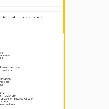
 h24
bari e provincia
cerchi
ute
e eventi
ini
istenza domestica
 traslochi
Riparazioni
trologia
tici
voro
a - Telelavoro
Istruzione - Risorse Umane
 Agenti
e e marketing