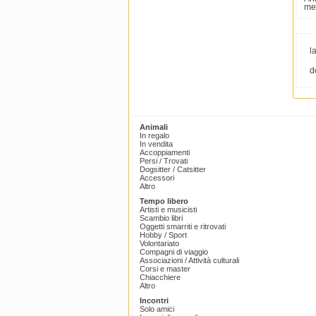
med
l
d
Animali
In regalo
In vendita
Accoppiamenti
Persi / Trovati
Dogsitter / Catsitter
Accessori
Altro
Tempo libero
Artisti e musicisti
Scambio libri
Oggetti smarriti e ritrovati
Hobby / Sport
Volontariato
Compagni di viaggio
Associazioni / Attività culturali
Corsi e master
Chiacchiere
Altro
Incontri
Solo amici