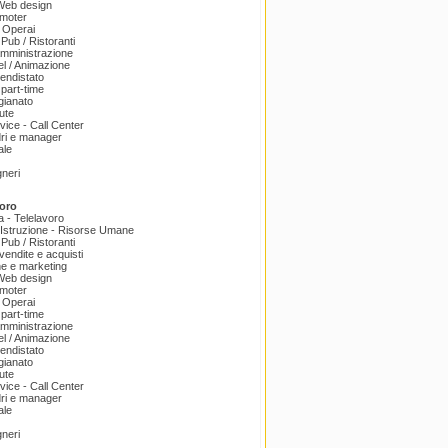
 Web design
omoter
 Operai
 Pub / Ristoranti
amministrazione
el / Animazione
endistato
part-time
igianato
ute
ice - Call Center
dri e manager
ale
gneri
oro
a - Telelavoro
Istruzione - Risorse Umane
 Pub / Ristoranti
endite e acquisti
e e marketing
 Web design
omoter
 Operai
part-time
amministrazione
el / Animazione
endistato
igianato
ute
ice - Call Center
dri e manager
ale
gneri