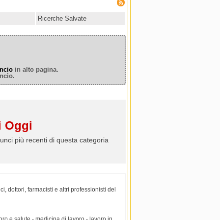
Ricerche Salvate
ncio
in alto pagina.
ncio.
 Oggi
unci più recenti di questa categoria
 dottori, farmacisti e altri professionisti del
ro e salute - medicina di lavoro - lavoro in