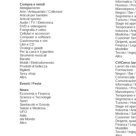
Informatica /
Compra e vendi
Hostess / Pr
Abbigliamento
Manodopera /
Arte / Antiquariato / Collezioni
Negozi / Bar /
Articoli per bambini
Segreteria e 
Articoli sportivi
Turismo / Hot
Audio / TV / Elettronica
Stage ed appr
DVD e videogame
Temporanei e 
Fotografia e video
Industria / Art
Cellulari e accessori
Medicina / Sal
Computer e software
Customer Serv
Gastronomia e vini
Dirigenti, qua
Libri e CD
Finanza / Leg
Orologi e gioielli
Modelli/e
Per la casa e il giardino
Tecnici / Inge
Strumenti musicali
Altro
Baratto
Mobili / Elettrodomestici
CV/Cerco lav
Prodotti di bellezza
Lavori da cas
Biglietti
Formazione - 
Sexy shop
Negozi / Bar /
Altro
Commerciale v
Comunicazion
Eventi / Feste
Informatica /
Hostess / Pr
News
Manodopera /
Economia e Finanza
Temporanei e 
Scienze e Tecnologie
Segreteria e 
Sport
Turismo / Hot
Spettacolo e Gossip
Stage ed appr
Salute e Medicina
Industria / Art
UFO
Medicina / Sal
Italia
Customer Serv
dal Mondo
Dirigenti, qua
Altro
Finanza / Leg
Modelli/e
Tecnici / Inge
Altro