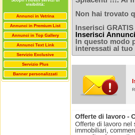
Spiacenti !!!. A
Scopri i nostri servizi di
visibilità:
Non hai trovato q
Annunci in Vetrina
Annunci in Premium List
Inserisci GRATIS 
Inserisci Annunc
Annunci in Top Gallery
In questo modo po
Annunci Text Link
interessati al tu
Servizio Exclusive
Servizio Plus
Banner personalizzati
I
R
Offerte di lavoro -
Offerte di lavoro nel
immobiliari, commerci