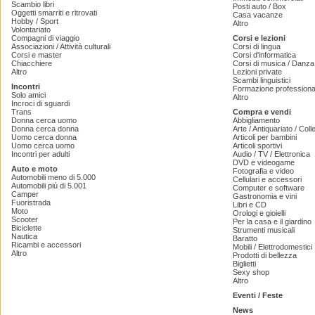
Scambio libri
Posti auto / Box
Oggetti smarriti e ritrovati
Casa vacanze
Hobby / Sport
Altro
Volontariato
Compagni di viaggio
Corsi e lezioni
Associazioni / Attività culturali
Corsi di lingua
Corsi e master
Corsi d'informatica
Chiacchiere
Corsi di musica / Danza 
Altro
Lezioni private
Scambi linguistici
Incontri
Formazione professiona
Solo amici
Altro
Incroci di sguardi
Trans
Compra e vendi
Donna cerca uomo
Abbigliamento
Donna cerca donna
Arte / Antiquariato / Coll
Uomo cerca donna
Articoli per bambini
Uomo cerca uomo
Articoli sportivi
Incontri per adulti
Audio / TV / Elettronica
DVD e videogame
Auto e moto
Fotografia e video
Automobili meno di 5.000
Cellulari e accessori
Automobili più di 5.001
Computer e software
Camper
Gastronomia e vini
Fuoristrada
Libri e CD
Moto
Orologi e gioielli
Scooter
Per la casa e il giardino
Biciclette
Strumenti musicali
Nautica
Baratto
Ricambi e accessori
Mobili / Elettrodomestici
Altro
Prodotti di bellezza
Biglietti
Sexy shop
Altro
Eventi / Feste
News