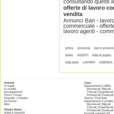
consultando questi 
offerte di lavoro c
vendita
Annunci Bari - lavoro 
commerciale - offerte
lavoro agenti - comm
prima
provincia
bari e provinc
teletu
AGENTI
tutta la puglia
tutta italia
LAVORO
AZIENDA
Animali
Case
In regalo
Appartamenti in affitto
|
In vendita
Monolocali
Bilocali
|
Accoppiamenti
Trilocali
Quadrilocali
|
Persi / Trovati
Pentalocali
Esalocali
Dogsitter / Catsitter
Stanze / Posti letto
Accessori
Appartamenti in vendita
|
Altro
Monolocali
Bilocali
|
Trilocali
Quadrilocali
Tempo libero
|
Pentalocali
Esalocali
Artisti e musicisti
Immobili commerciali