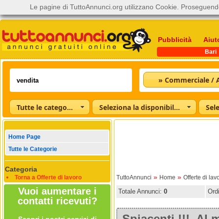
Le pagine di TuttoAnnunci.org utilizzano Cookie. Proseguendo
Pubblicità
Aiut
Bari
» Commerciale / A
Tutte le categorie
Seleziona la disponibilità
Home Page
Tutte le Categorie
Categoria
»
»
Torna a Offerte di lavoro
TuttoAnnunci
Home
Offerte di lav
Vuoi aumentare i
Totale Annunci:
0
Ord
contatti ricevuti?